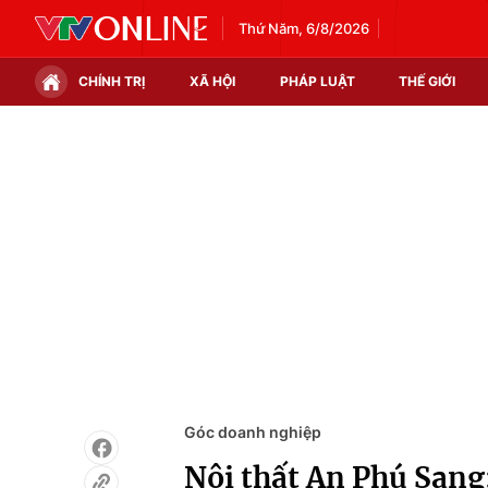
Thứ Năm, 6/8/2026
CHÍNH TRỊ
XÃ HỘI
PHÁP LUẬT
THẾ GIỚI
Chính trị
Xã hội
Thế giới
Kinh tế
Tin tức
Tài chính
Thế giới đó đây
Thị trường
Câu chuyện quốc tế
Góc doanh nghiệp
Dữ liệu và đời sống
Góc doanh nghiệp
Nội thất An Phú Sang