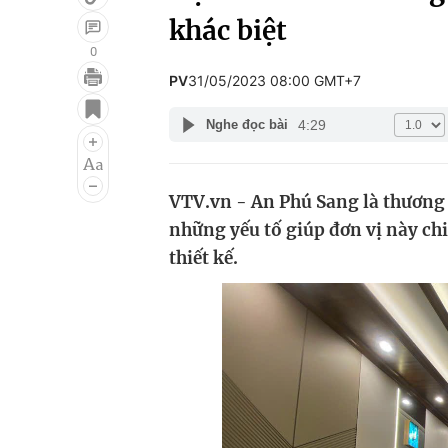
khác biệt
0
PV
31/05/2023 08:00 GMT+7
Giải trí
Đời sống
4:29
Nghe đọc bài
Điện ảnh
Du lịch
Âm nhạc
Làm đẹp
VTV.vn - An Phú Sang là thương 
Sao
Chất lượng cuộc sốn
những yếu tố giúp đơn vị này chi
thiết kế.