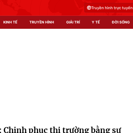
Truyền hình trực tuyến
KINH TẾ
TRUYỀN HÌNH
GIẢI TRÍ
Y TẾ
ĐỜI SỐNG
Pháp luật
Y tế
Truyền hình
Multimedia
Phim VTV
Video
Hậu trường
Shorts video
Nhân vật
Podcast
Khán giả
EMagazine
Giải sao mai
Photo
: Chinh phục thị trường bằng sự
Infographic