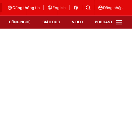
Cổng thông tin
English
Đăng nhập
CÔNG NGHỆ
GIÁO DỤC
VIDEO
PODCAST
VTV Money
VTV Thể thao
VTV Sức khoẻ
Bất động sản
Thị trường 24h
Tấm lòng Việt
Vươn mình bằng AI
VTV4
VTV8
VTV9
Lịch phát sóng
Giao lưu trực tuyến
Sự kiện