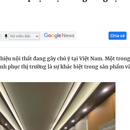
Góc ảnh
Giáo dục
Công nghệ
Chia sẻ
Tuyển sinh
Hitech Công ng
Học trực tuyến
Sản phẩm
hiệu nội thất đang gây chú ý tại Việt Nam. Một tron
g
Thị trường
nh phục thị trường là sự khác biệt trong sản phẩm v
Tư vấn