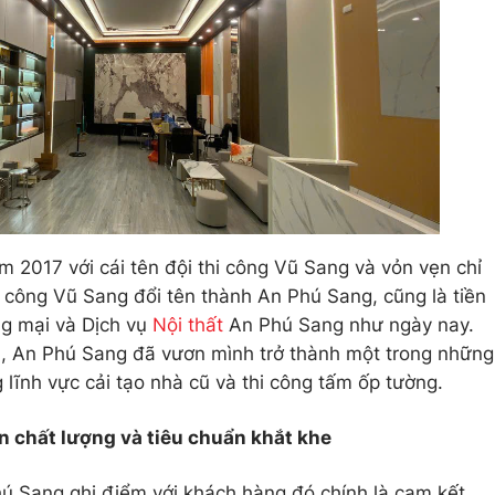
 2017 với cái tên đội thi công Vũ Sang và vỏn vẹn chỉ
i công Vũ Sang đổi tên thành An Phú Sang, cũng là tiền
g mại và Dịch vụ
Nội thất
An Phú Sang như ngày nay.
n, An Phú Sang đã vươn mình trở thành một trong những
 lĩnh vực cải tạo nhà cũ và thi công tấm ốp tường.
 chất lượng và tiêu chuẩn khắt khe
ú Sang ghi điểm với khách hàng đó chính là cam kết