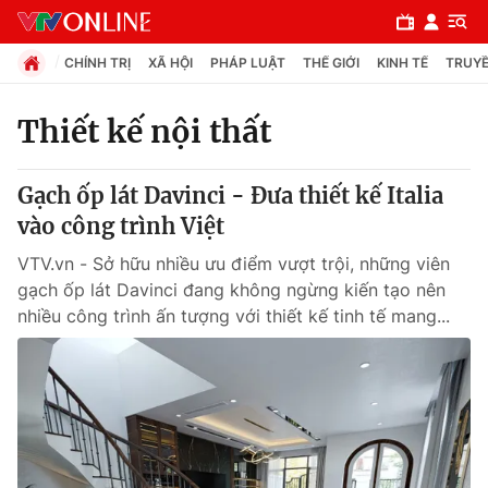
CHÍNH TRỊ
XÃ HỘI
PHÁP LUẬT
THẾ GIỚI
KINH TẾ
TRUYỀ
Thiết kế nội thất
Chuyên mục
Gạch ốp lát Davinci - Đưa thiết kế Italia
Chính trị
vào công trình Việt
VTV.vn - Sở hữu nhiều ưu điểm vượt trội, những viên
Xã hội
gạch ốp lát Davinci đang không ngừng kiến tạo nên
nhiều công trình ấn tượng với thiết kế tinh tế mang...
Pháp luật
Y tế
Thế giới