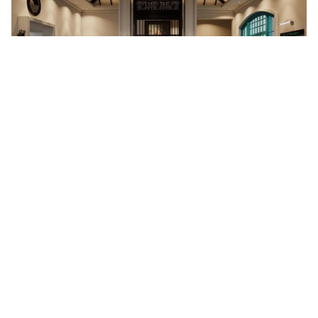
Tin mới
Video
Live
Emagazine
Trang chủ
Nội thất Govi đồng hành cùng doanh
nghiệp bắt kịp nhanh hậu COVID-19
VTV.vn - Hậu COVID-19, DN gặp nhiều khó khăn để
quay lại guồng công việc, đẩy mạnh kinh doanh. Nội
Thất Govi hân hạnh đồng hành cùng doanh nghiệp...