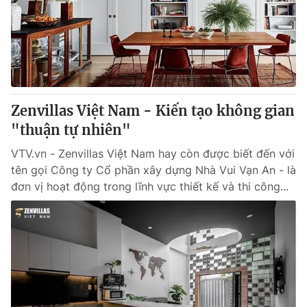
Giao lưu trực tuyến
Sản phẩm
Lịch phát sóng
Thị trường
Tư vấn
Chuyên mục khác
Zenvillas Việt Nam - Kiến tạo không gian
Emagazine
Podcast
"thuận tự nhiên"
VTV.vn - Zenvillas Việt Nam hay còn được biết đến với
Photo
Infographic
tên gọi Công ty Cổ phần xây dựng Nhà Vui Vạn An - là
đơn vị hoạt động trong lĩnh vực thiết kế và thi công...
Video
Shorts video
VTV Money
VTV Thể thao
VTV Sức khoẻ
Bất động sản