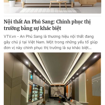
® Cấm sao chép dưới mọi hình thức nếu không có sự chấp
thuận bằng văn bản. Ghi rõ nguồn VTV.vn khi phát hành lại
Nội thất An Phú Sang: Chinh phục thị
thông tin từ website này.
trường bằng sự khác biệt
VTV.vn - An Phú Sang là thương hiệu nội thất đang
gây chú ý tại Việt Nam. Một trong những yếu tố giúp
đơn vị này chinh phục thị trường là sự khác biệt...