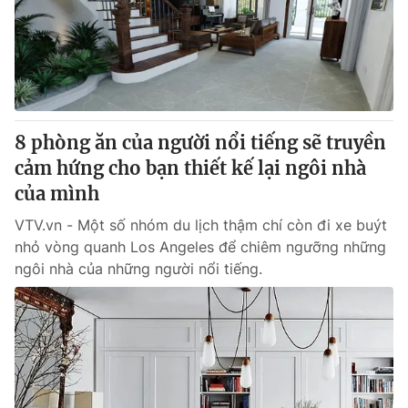
Tin tức
Kinh tế
Thế giới đó đây
Tài chính
Dữ liệu và đời sống
Câu chuyện quốc tế
Thị trường
8 phòng ăn của người nổi tiếng sẽ truyền
Truyền hình
Góc doanh nghiệp
cảm hứng cho bạn thiết kế lại ngôi nhà
Phim VTV
của mình
Giải trí
Hậu trường
VTV.vn - Một số nhóm du lịch thậm chí còn đi xe buýt
Điện ảnh
nhỏ vòng quanh Los Angeles để chiêm ngưỡng những
Đời sống
Nhân vật
ngôi nhà của những người nổi tiếng.
Âm nhạc
Du lịch
Khán giả
Giáo dục
Sao
Làm đẹp
Giải sao mai
Tuyển sinh
Công nghệ
Chất lượng cuộc sống
Học trực tuyến
Hitech Công nghệ tương lai