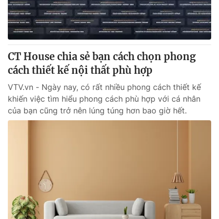
Giấy phép hoạt động báo in và báo điện tử số 483/GP-BTTTT
cấp ngày 29/12/2023
Tổng Biên tập:
Vũ Thanh Thủy
Phó Tổng Biên tập:
Nguyễn Thị Mỹ Hạnh, Phạm Quốc Thắng,
CT House chia sẻ bạn cách chọn phong
Nguyễn Trọng Ninh
Tổng đài VTV:
cách thiết kế nội thất phù hợp
024.38 355 931 - 024.38 355 932
Ðiện thoại Thời báo VTV:
024.66 897 897
VTV.vn - Ngày nay, có rất nhiều phong cách thiết kế
Email:
toasoan@vtv.vn
khiến việc tìm hiểu phong cách phù hợp với cá nhân
Liên hệ quảng cáo:
024-7300.7108
của bạn cũng trở nên lúng túng hơn bao giờ hết.