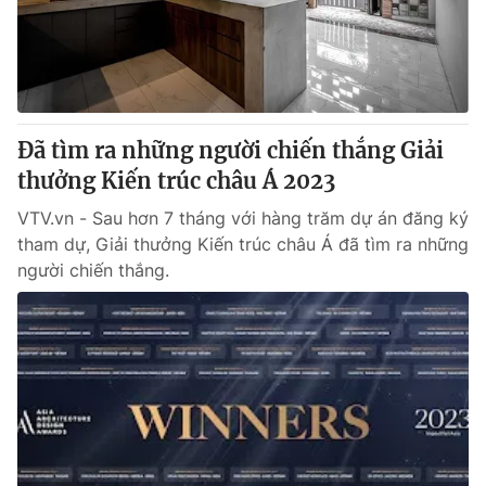
Thị trường 24h
Tấm lòng Việt
VTV4
Vươn mình bằng AI
VTV9
VTV8
Đã tìm ra những người chiến thắng Giải
thưởng Kiến trúc châu Á 2023
Liên hệ tòa soạn
English
VTV.vn - Sau hơn 7 tháng với hàng trăm dự án đăng ký
tham dự, Giải thưởng Kiến trúc châu Á đã tìm ra những
người chiến thắng.
THỜI BÁO VTV
Theo dõi báo trên
Cơ quan chủ quản:
Đài Truyền hình Việt Nam
Cơ quan báo chí:
Thời báo VTV