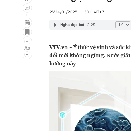
PV
24/01/2025 11:30 GMT+7
0
2:25
Nghe đọc bài
Giải trí
Đời sống
Điện ảnh
Du lịch
VTV.vn - Ý thức vệ sinh và sức 
Âm nhạc
Làm đẹp
đổi mới không ngừng. Nước giặt
Sao
Chất lượng cuộc sốn
hướng này.