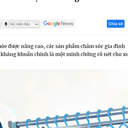
Góc ảnh
Chia sẻ
Giáo dục
Công nghệ
Tuyển sinh
Hitech Công ng
khỏe được nâng cao, các sản phẩm chăm sóc gia đình
Học trực tuyến
Sản phẩm
 kháng khuẩn chính là một minh chứng rõ nét cho x
g
Thị trường
Tư vấn