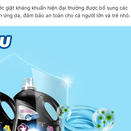
c giặt kháng khuẩn hiện đại thường được bổ sung các
h ứng da, đảm bảo an toàn cho cả người lớn và trẻ nhỏ.