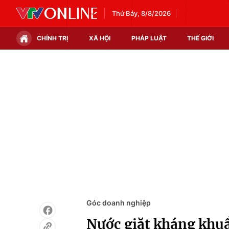
Thứ Bảy, 8/8/2026
CHÍNH TRỊ
XÃ HỘI
PHÁP LUẬT
THẾ GIỚI
Chính trị
Xã hội
Thế giới
Kinh tế
Tin tức
Tài chính
Thế giới đó đây
Thị trường
Câu chuyện quốc tế
Góc doanh nghiệp
Dữ liệu và đời sống
Góc doanh nghiệp
Nước giặt kháng khuẩ