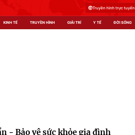
Truyền hình trực tuyến
KINH TẾ
TRUYỀN HÌNH
GIẢI TRÍ
Y TẾ
ĐỜI SỐNG
Pháp luật
Y tế
Truyền hình
Multimedia
Phim VTV
Video
Hậu trường
Shorts video
Nhân vật
Podcast
Khán giả
EMagazine
Giải sao mai
Photo
n - Bảo vệ sức khỏe gia đình
Infographic