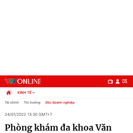
KINH TẾ
Chính trị
Tài chính
Thị trường
Góc doanh nghiệp
Xã hội
24/01/2022 13:30 GMT+7
Pháp luật
Chuyên mục
Kinh tế
Phòng khám đa khoa Văn
Thể thao