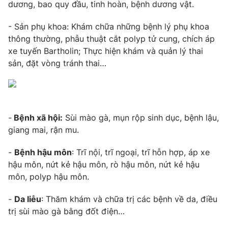
dương, bao quy đầu, tinh hoàn, bệnh dương vật.
- Sản phụ khoa: Khám chữa những bệnh lý phụ khoa
thông thường, phẫu thuật cắt polyp tử cung, chích áp
THỜI BÁO VTV
xe tuyến Bartholin; Thực hiện khám và quản lý thai
sản, đặt vòng tránh thai…
Theo dõi báo trên
Cơ quan chủ quản:
Đài Truyền hình Việt Nam
-
Bệnh xã hội:
Sùi mào gà, mụn rộp sinh dục, bệnh lậu,
Cơ quan báo chí:
Thời báo VTV
giang mai, rận mu.
Giấy phép hoạt động báo in và báo điện tử số 483/GP-BTTTT
cấp ngày 29/12/2023
-
Bệnh hậu môn
: Trĩ nội, trĩ ngoại, trĩ hỗn hợp, áp xe
Tổng Biên tập:
Vũ Thanh Thủy
hậu môn, nứt kẻ hậu môn, rò hậu môn, nứt kẻ hậu
Phó Tổng Biên tập:
môn, polyp hậu môn.
Nguyễn Thị Mỹ Hạnh, Phạm Quốc Thắng,
Nguyễn Trọng Ninh
-
Da liễu
: Thăm khám và chữa trị các bệnh về da, điều
Tổng đài VTV:
024.38 355 931 - 024.38 355 932
trị sùi mào gà bằng đốt điện…
Ðiện thoại Thời báo VTV:
024.66 897 897