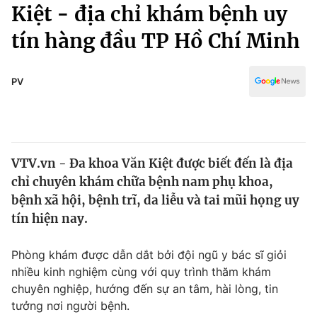
Chính trị
Kiệt - địa chỉ khám bệnh uy
Truyền hình
tín hàng đầu TP Hồ Chí Minh
Văn hóa - Giải trí
Xã hội
Y tế
Đời sống
PV
Pháp luật
Công nghệ
Giáo dục
Y tế
VTV.vn - Đa khoa Văn Kiệt được biết đến là địa
Thế giới
chỉ chuyên khám chữa bệnh nam phụ khoa,
Tin tức
bệnh xã hội, bệnh trĩ, da liễu và tai mũi họng uy
Kinh tế
tín hiện nay.
Thế giới đó đây
Tài chính
Dữ liệu và đời sống
Câu chuyện quốc tế
Phòng khám được dẫn dắt bởi đội ngũ y bác sĩ giỏi
Thị trường
nhiều kinh nghiệm cùng với quy trình thăm khám
chuyên nghiệp, hướng đến sự an tâm, hài lòng, tin
Truyền hình
Góc doanh nghiệp
tưởng nơi người bệnh.