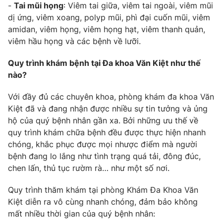
Email:
toasoan@vtv.vn
-
Tai mũi họng
: Viêm tai giữa, viêm tai ngoài, viêm mũi
Liên hệ quảng cáo:
024-7300.7108
dị ứng, viêm xoang, polyp mũi, phì đại cuốn mũi, viêm
amidan, viêm họng, viêm họng hạt, viêm thanh quản,
viêm hầu họng và các bệnh về lưỡi.
Quy trình khám bệnh tại Đa khoa Văn Kiệt như thế
nào?
Với đầy đủ các chuyên khoa, phòng khám đa khoa Văn
Kiệt đã và đang nhận được nhiều sự tin tưởng và ủng
hộ của quý bệnh nhân gần xa. Bởi những ưu thế về
quy trình khám chữa bệnh đều được thực hiện nhanh
chóng, khắc phục được mọi nhược điểm mà người
® Cấm sao chép dưới mọi hình thức nếu không có sự chấp
bệnh đang lo lắng như tình trạng quá tải, đông đúc,
thuận bằng văn bản. Ghi rõ nguồn VTV.vn khi phát hành lại
chen lấn, thủ tục rườm rà… như một số nơi.
thông tin từ website này.
Quy trình thăm khám tại phòng Khám Đa Khoa Văn
Kiệt diễn ra vô cùng nhanh chóng, đảm bảo không
mất nhiều thời gian của quý bệnh nhân: