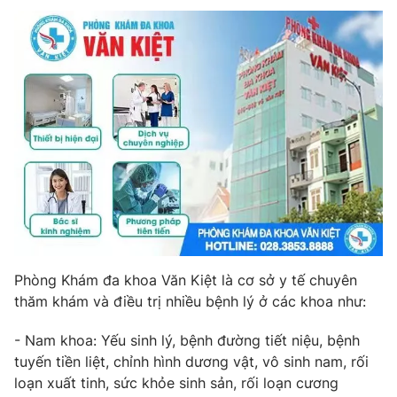
Photo
Infographic
Video
Shorts video
VTV Money
VTV Thể thao
VTV Sức khoẻ
Bất động sản
Thị trường 24h
Tấm lòng Việt
Phòng Khám đa khoa Văn Kiệt là cơ sở y tế chuyên
VTV4
Vươn mình bằng AI
thăm khám và điều trị nhiều bệnh lý ở các khoa như:
VTV9
VTV8
- Nam khoa: Yếu sinh lý, bệnh đường tiết niệu, bệnh
tuyến tiền liệt, chỉnh hình dương vật, vô sinh nam, rối
loạn xuất tinh, sức khỏe sinh sản, rối loạn cương
Liên hệ tòa soạn
English