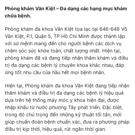
Phim VTV
Giải trí
Phòng khám Văn Kiệt – Đa dạng các hạng mục khám
Hậu trường
chữa bệnh.
Điện ảnh
Đời sống
Nhân vật
Phòng khám đa khoa Văn Kiệt tọa lạc tại 646-648 Võ
Âm nhạc
Văn Kiệt, P.1, Quận 5, TP Hồ Chí Minh được thành lập
Du lịch
Khán giả
Giáo dục
Sao
với sứ mệnh mang đến cho người bệnh các dịch vụ
Làm đẹp
Giải sao mai
chăm sóc sức khỏe toàn, chất lượng nhất. Hiện tại,
Tuyển sinh
phòng khám đã và đang tiếp nhận thăm khám và điều
Công nghệ
Chất lượng cuộc sống
trị đa dạng các bệnh lý chuyên khoa khác nhau, đáp
Học trực tuyến
Hitech Công nghệ tương lai
ứng tốt nhu cầu của hầu hết mọi bệnh nhân.
Giao lưu trực tuyến
Sản phẩm
Hiện tại, Phòng khám đa khoa Văn Kiệt đang tiếp nhận
thăm khám và điều trị đa dạng các bệnh lý hiệu quả
Lịch phát sóng
Thị trường
dựa trên hệ thống máy móc y khoa hiện đại, được
nhập khẩu từ nước phương Tây phát triển. Đặc biệt,
Tư vấn
trong đó chú trọng đến những kỹ thuật tối tân, mới
Chuyên mục khác
giúp chuẩn đoán bệnh chuẩn xác, đưa ra phương pháp
Emagazine
Podcast
điều trị kịp thời, hiệu quả, rút ngắn thời gian.