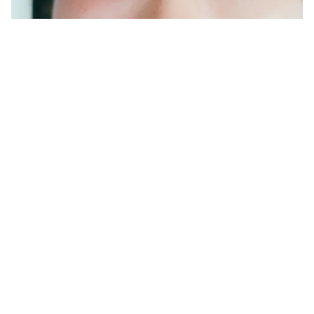
Tin mới
Video
Live
Emagazine
Trang chủ
Phương pháp điều trị hiệu quả suy giãn
tĩnh mạch chi dưới, tránh biến chứng
nặng
VTV.vn - Nhiều kỹ thuật hiện đại được ứng dụng trong
tầm soát phát hiện, điều trị bệnh lý suy giãn tĩnh mạch,
góp phần ổn định sức khỏe và nâng cao chất lượng...