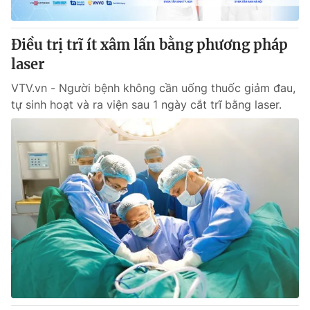
® Cấm sao chép dưới mọi hình thức nếu không có sự chấp
Điều trị trĩ ít xâm lấn bằng phương pháp
thuận bằng văn bản. Ghi rõ nguồn VTV.vn khi phát hành lại
laser
thông tin từ website này.
VTV.vn - Người bệnh không cần uống thuốc giảm đau,
tự sinh hoạt và ra viện sau 1 ngày cắt trĩ bằng laser.