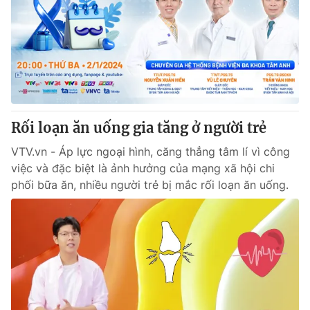
Tin tức
Kinh tế
Thế giới đó đây
Tài chính
Dữ liệu và đời sống
Câu chuyện quốc tế
Thị trường
Truyền hình
Góc doanh nghiệp
Rối loạn ăn uống gia tăng ở người trẻ
Phim VTV
Giải trí
VTV.vn - Áp lực ngoại hình, căng thẳng tâm lí vì công
Hậu trường
việc và đặc biệt là ảnh hưởng của mạng xã hội chi
Điện ảnh
phối bữa ăn, nhiều người trẻ bị mắc rối loạn ăn uống.
Đời sống
Nhân vật
Âm nhạc
Du lịch
Khán giả
Giáo dục
Sao
Làm đẹp
Giải sao mai
Tuyển sinh
Công nghệ
Chất lượng cuộc sống
Học trực tuyến
Hitech Công nghệ tương lai