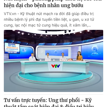
hiện đại cho bệnh nhân ung bướu
VTV.vn - Kỹ thuật nút mạch ra đời đã giúp điều trị
nhiều bệnh lý phì đại tuyến tiền liệt, u gan, u xơ tử
cung, lạc nội mạc tử cung hiệu quả, ít xâm lấn,...
Tư vấn trực tuyến: Ung thư phổi - Kỹ
thuật tầm soát hiện đại & điều trị hiệu