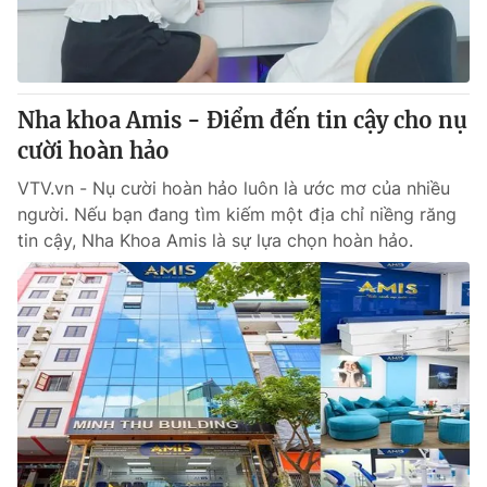
Thị trường 24h
Tấm lòng Việt
VTV4
Vươn mình bằng AI
Nha khoa Amis - Điểm đến tin cậy cho nụ
VTV9
VTV8
cười hoàn hảo
VTV.vn - Nụ cười hoàn hảo luôn là ước mơ của nhiều
Liên hệ tòa soạn
English
người. Nếu bạn đang tìm kiếm một địa chỉ niềng răng
tin cậy, Nha Khoa Amis là sự lựa chọn hoàn hảo.
THỜI BÁO VTV
Theo dõi báo trên
Cơ quan chủ quản:
Đài Truyền hình Việt Nam
Cơ quan báo chí:
Thời báo VTV