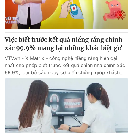
Giao lưu trực tuyến
Sản phẩm
Lịch phát sóng
Thị trường
Tư vấn
Việc biết trước kết quả niềng răng chính
Chuyên mục khác
xác 99.9% mang lại những khác biệt gì?
Emagazine
Podcast
VTV.vn - X-Matrix - công nghệ niềng răng hiện đại
nhất cho phép biết trước kết quả chỉnh nha chính xác
Photo
Infographic
99.9%, loại bỏ các nguy cơ biến chứng, giúp khách...
Video
Shorts video
VTV Money
VTV Thể thao
VTV Sức khoẻ
Bất động sản