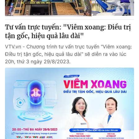
Giấy phép hoạt động báo in và báo điện tử số 483/GP-BTTTT
cấp ngày 29/12/2023
Tổng Biên tập:
Vũ Thanh Thủy
Tư vấn trực tuyến: "Viêm xoang: Điều trị
Phó Tổng Biên tập:
Nguyễn Thị Mỹ Hạnh, Phạm Quốc Thắng,
tận gốc, hiệu quả lâu dài"
Nguyễn Trọng Ninh
Tổng đài VTV:
024.38 355 931 - 024.38 355 932
VTV.vn - Chương trình tư vấn trực tuyến "Viêm xoang:
Ðiện thoại Thời báo VTV:
024.66 897 897
Điều trị tận gốc, hiệu quả lâu dài" sẽ diễn ra vào lúc
Email:
toasoan@vtv.vn
20h, thứ 3 ngày 29/8/2023.
Liên hệ quảng cáo:
024-7300.7108