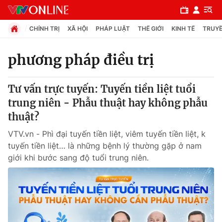
CHÍNH TRỊ
XÃ HỘI
PHÁP LUẬT
THẾ GIỚI
KINH TẾ
TRUYỀ
phương pháp điều trị
Chuyên mục
Tư vấn trực tuyến: Tuyến tiền liệt tuổi
Chính trị
trung niên - Phẫu thuật hay không phẫu
thuật?
Xã hội
VTV.vn - Phì đại tuyến tiền liệt, viêm tuyến tiền liệt, k
tuyến tiền liệt… là những bệnh lý thường gặp ở nam
Pháp luật
giới khi bước sang độ tuổi trung niên.
Y tế
Thế giới