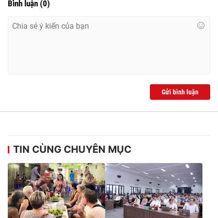
Bình luận
(
0
)
Gửi bình luận
TIN CÙNG CHUYÊN MỤC