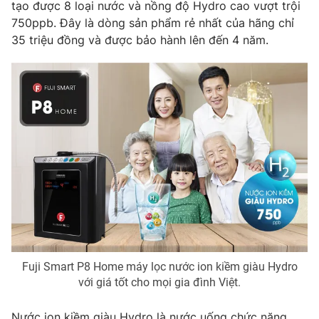
Phim VTV
tạo được 8 loại nước và nồng độ Hydro cao vượt trội
Giải trí
750ppb. Đây là dòng sản phẩm rẻ nhất của hãng chỉ
Hậu trường
35 triệu đồng và được bảo hành lên đến 4 năm.
Điện ảnh
Đời sống
Nhân vật
Âm nhạc
Du lịch
Khán giả
Giáo dục
Sao
Làm đẹp
Giải sao mai
Tuyển sinh
Công nghệ
Chất lượng cuộc sống
Học trực tuyến
Hitech Công nghệ tương lai
Giao lưu trực tuyến
Sản phẩm
Lịch phát sóng
Thị trường
Tư vấn
Fuji Smart P8 Home máy lọc nước ion kiềm giàu Hydro
Chuyên mục khác
với giá tốt cho mọi gia đình Việt.
Emagazine
Podcast
Nước ion kiềm giàu Hydro là nước uống chức năng