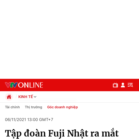
KINH TẾ
Chính trị
Tài chính
Thị trường
Góc doanh nghiệp
Xã hội
06/11/2021 13:00 GMT+7
Pháp luật
Chuyên mục
Kinh tế
Tập đoàn Fuji Nhật ra mắt
Thể thao