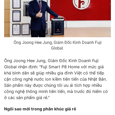
Email:
toasoan@vtv.vn
Liên hệ quảng cáo:
024-7300.7108
Ông Joong Hee Jung, Giám Đốc Kinh Doanh Fuji
Global.
Ông Joong Hee Jung, Giám Đốc Kinh Doanh Fuji
Global nhận định: "Fuji Smart P8 Home với mức giá
khá bình dân sẽ giúp nhiều gia đình Việt có thể tiếp
cận công nghệ nước ion kiềm tiên tiến của Nhật Bản.
® Cấm sao chép dưới mọi hình thức nếu không có sự chấp
Sản phẩm này được chúng tôi ưu ái tích hợp nhiều
thuận bằng văn bản. Ghi rõ nguồn VTV.vn khi phát hành lại
thông tin từ website này.
công nghệ thông minh tiên tiến, mà trước đó hiếm có
ở các sản phẩm giá rẻ."
Ngôi sao mới trong phân khúc giá rẻ