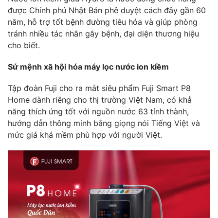
được Chính phủ Nhật Bản phê duyệt cách đây gần 60
Photo
Infographic
năm, hỗ trợ tốt bệnh đường tiêu hóa và giúp phòng
tránh nhiều tác nhân gây bệnh, đại diện thương hiệu
Video
Shorts video
cho biết.
Sứ mệnh xã hội hóa máy lọc nước ion kiềm
VTV Money
VTV Thể thao
Tập đoàn Fuji cho ra mắt siêu phẩm Fuji Smart P8
Home dành riêng cho thị trường Việt Nam, có khả
VTV Sức khoẻ
Bất động sản
năng thích ứng tốt với nguồn nước 63 tỉnh thành,
hướng dẫn thông minh bằng giọng nói Tiếng Việt và
Thị trường 24h
Tấm lòng Việt
mức giá khá mềm phù hợp với người Việt.
VTV4
Vươn mình bằng AI
VTV9
VTV8
Liên hệ tòa soạn
English