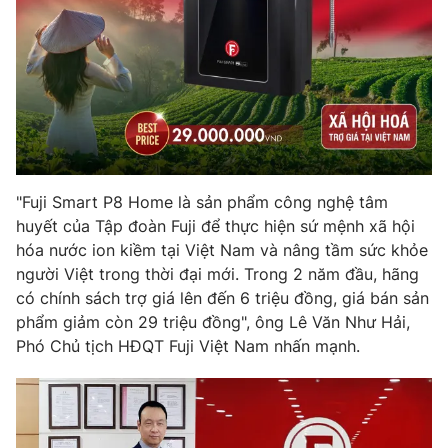
THỜI BÁO VTV
Theo dõi báo trên
"Fuji Smart P8 Home là sản phẩm công nghệ tâm
Cơ quan chủ quản:
Đài Truyền hình Việt Nam
huyết của Tập đoàn Fuji để thực hiện sứ mệnh xã hội
Cơ quan báo chí:
Thời báo VTV
hóa nước ion kiềm tại Việt Nam và nâng tầm sức khỏe
Giấy phép hoạt động báo in và báo điện tử số 483/GP-BTTTT
người Việt trong thời đại mới. Trong 2 năm đầu, hãng
cấp ngày 29/12/2023
có chính sách trợ giá lên đến 6 triệu đồng, giá bán sản
Tổng Biên tập:
Vũ Thanh Thủy
phẩm giảm còn 29 triệu đồng", ông Lê Văn Như Hải,
Phó Chủ tịch HĐQT Fuji Việt Nam nhấn mạnh.
Phó Tổng Biên tập:
Nguyễn Thị Mỹ Hạnh, Phạm Quốc Thắng,
Nguyễn Trọng Ninh
Tổng đài VTV:
024.38 355 931 - 024.38 355 932
Ðiện thoại Thời báo VTV:
024.66 897 897