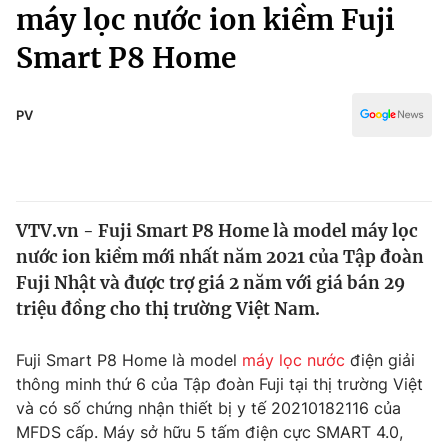
Chính trị
máy lọc nước ion kiềm Fuji
Truyền hình
Smart P8 Home
Văn hóa - Giải trí
Xã hội
Y tế
Đời sống
PV
Pháp luật
Công nghệ
Giáo dục
Y tế
VTV.vn - Fuji Smart P8 Home là model máy lọc
Thế giới
nước ion kiềm mới nhất năm 2021 của Tập đoàn
Tin tức
Fuji Nhật và được trợ giá 2 năm với giá bán 29
Kinh tế
triệu đồng cho thị trường Việt Nam.
Thế giới đó đây
Tài chính
Dữ liệu và đời sống
Câu chuyện quốc tế
Fuji Smart P8 Home là model
máy lọc nước
điện giải
Thị trường
thông minh thứ 6 của Tập đoàn Fuji tại thị trường Việt
và có số chứng nhận thiết bị y tế 20210182116 của
Truyền hình
Góc doanh nghiệp
MFDS cấp. Máy sở hữu 5 tấm điện cực SMART 4.0,