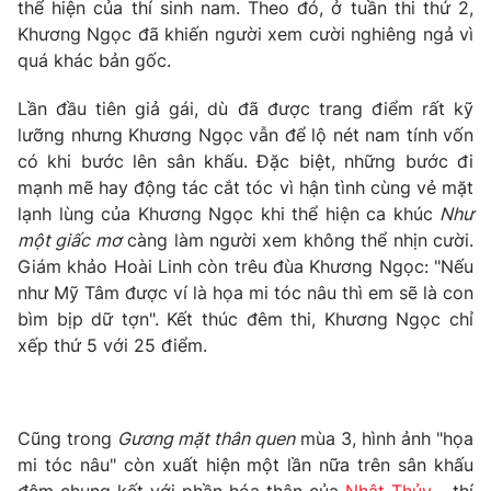
Email:
toasoan@vtv.vn
thể hiện của thí sinh nam. Theo đó, ở tuần thi thứ 2,
Liên hệ quảng cáo:
Khương Ngọc đã khiến người xem cười nghiêng ngả vì
024-7300.7108
quá khác bản gốc.
Lần đầu tiên giả gái, dù đã được trang điểm rất kỹ
lưỡng nhưng Khương Ngọc vẫn để lộ nét nam tính vốn
có khi bước lên sân khấu. Đặc biệt, những bước đi
mạnh mẽ hay động tác cắt tóc vì hận tình cùng vẻ mặt
lạnh lùng của Khương Ngọc khi thể hiện ca khúc
Như
một giấc mơ
càng làm người xem không thể nhịn cười.
Giám khảo Hoài Linh còn trêu đùa Khương Ngọc: "Nếu
như Mỹ Tâm được ví là họa mi tóc nâu thì em sẽ là con
bìm bịp dữ tợn". Kết thúc đêm thi, Khương Ngọc chỉ
® Cấm sao chép dưới mọi hình thức nếu không có sự chấp
xếp thứ 5 với 25 điểm.
thuận bằng văn bản. Ghi rõ nguồn VTV.vn khi phát hành lại
thông tin từ website này.
Cũng trong
Gương mặt thân quen
mùa 3, hình ảnh "họa
mi tóc nâu" còn xuất hiện một lần nữa trên sân khấu