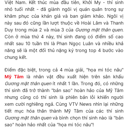
Phim VTV
Việt Nam. Kết thúc mùa đầu tiên, Khởi My - thí sinh
Giải trí
nhỏ tuổi nhất - đã giành ngôi vị quán quân trong sự
Hậu trường
khâm phục của khán giả và ban giám khảo. Ngôi vị
Điện ảnh
Đời sống
này sau đó cũng lần lượt thuộc về Hoài Lâm và Thanh
Nhân vật
Âm nhạc
Duy trong mùa 2 và mùa 3 của
Gương mặt thân quen
.
Du lịch
Khán giả
Còn ở mùa thứ 4 này, thí sinh đang có điểm số cao
Giáo dục
Sao
nhất sau 10 tuần thi là Phan Ngọc Luân và nhiều khả
Làm đẹp
Giải sao mai
năng sẽ là một đối thủ nặng ký trong top 4 bước vào
Tuyển sinh
Công nghệ
chung kết.
Chất lượng cuộc sống
Học trực tuyến
Hitech Công nghệ tương lai
Điểm đặc biệt, trong cả 4 mùa giải, "họa mi tóc nâu"
Giao lưu trực tuyến
Mỹ Tâm
là nhân vật đều xuất hiện trên sân khấu
Sản phẩm
Gương mặt thân quen
ít nhất 1 lần. Trong đó, có những
Lịch phát sóng
thí sinh đã trở thành "bản sao" hoàn hảo của Mỹ Tâm
Thị trường
nhưng cũng có thí sinh là phiên bản lỗi khiến người
Tư vấn
xem cười nghiêng ngả. Cùng VTV News nhìn lại những
Chuyên mục khác
tiết mục hóa thân thành Mỹ Tâm của các thí sinh
Gương mặt thân quen
và bình chọn thí sinh nào là "bản
Emagazine
Podcast
sao" hoàn hảo nhất của "họa mi tóc nâu"!