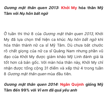
Photo
Gương mặt thân quen 2013
Infographic
:
Khởi My
hóa thân Mỹ
Tâm với
Nụ hôn bất ngờ
Video
Shorts video
Ở tuần thi thứ 8 của
Gương mặt thân quen 2013
, Khởi
VTV Money
VTV Thể thao
My đã lựa chọn thể hiện ca khúc
Nụ hôn bất ngờ
khi
hóa thân thành nữ ca sĩ Mỹ Tâm. Dù chưa bắt chước
VTV Sức khoẻ
Bất động sản
rõ chất giọng của nữ ca sĩ Quảng Nam nhưng phần vũ
đạo của Khởi My được giám khảo Mỹ Linh đánh giá là
tốt hơn cả bản gốc. Với màn hóa thân này, Khởi My chỉ
Thị trường 24h
Tấm lòng Việt
nhận được tổng cộng 31 điểm và xếp thứ 4 trong tuần
8
Gương mặt thân quen
mùa đầu tiên.
VTV4
Vươn mình bằng AI
Gương mặt thân quen 2014
:
Ngân Quỳnh
giống Mỹ
Tâm đến 99% với
Vì em đã quá yêu anh
VTV9
VTV8
Liên hệ tòa soạn
English