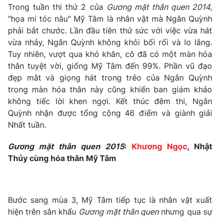
Trong tuần thi thứ 2 của
Gương mặt thân quen 2014
,
"họa mi tóc nâu" Mỹ Tâm là nhân vật mà Ngân Quỳnh
phải bắt chước. Lần đầu tiên thử sức với việc vừa hát
vừa nhảy, Ngân Quỳnh không khỏi bối rối và lo lắng.
THỜI BÁO VTV
Tuy nhiên, vượt qua khó khăn, cô đã có một màn hóa
thân tuyệt vời, giống Mỹ Tâm đến 99%. Phần vũ đạo
Theo dõi báo trên
đẹp mắt và giọng hát trong trẻo của Ngân Quỳnh
trong màn hóa thân này cũng khiến ban giám khảo
không tiếc lời khen ngợi. Kết thúc đêm thi, Ngân
Cơ quan chủ quản:
Đài Truyền hình Việt Nam
Quỳnh nhận được tổng cộng 46 điểm và giành giải
Cơ quan báo chí:
Thời báo VTV
Nhất tuần.
Giấy phép hoạt động báo in và báo điện tử số 483/GP-BTTTT
cấp ngày 29/12/2023
Gương mặt thân quen 2015
:
Khương Ngọc
, Nhật
Tổng Biên tập:
Vũ Thanh Thủy
Thủy cùng hóa thân Mỹ Tâm
Phó Tổng Biên tập:
Nguyễn Thị Mỹ Hạnh, Phạm Quốc Thắng,
Nguyễn Trọng Ninh
Tổng đài VTV:
024.38 355 931 - 024.38 355 932
Bước sang mùa 3, Mỹ Tâm tiếp tục là nhân vật xuất
Ðiện thoại Thời báo VTV:
024.66 897 897
hiện trên sân khấu
Gương mặt thân quen
nhưng qua sự