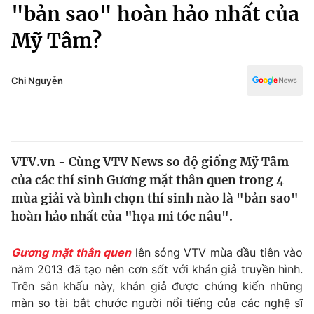
Chính trị
"bản sao" hoàn hảo nhất của
Truyền hình
Mỹ Tâm?
Văn hóa - Giải trí
Xã hội
Y tế
Đời sống
Chi Nguyễn
Pháp luật
Công nghệ
Giáo dục
Y tế
VTV.vn - Cùng VTV News so độ giống Mỹ Tâm
Thế giới
của các thí sinh Gương mặt thân quen trong 4
Tin tức
mùa giải và bình chọn thí sinh nào là "bản sao"
Kinh tế
hoàn hảo nhất của "họa mi tóc nâu".
Thế giới đó đây
Tài chính
Dữ liệu và đời sống
Câu chuyện quốc tế
Gương mặt thân quen
lên sóng VTV mùa đầu tiên vào
Thị trường
năm 2013 đã tạo nên cơn sốt với khán giả truyền hình.
Trên sân khấu này, khán giả được chứng kiến những
Truyền hình
Góc doanh nghiệp
màn so tài bắt chước người nổi tiếng của các nghệ sĩ