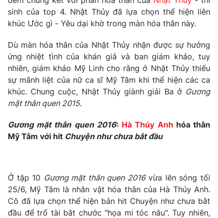
đêm chung kết với phần hóa thân của
Nhật Thủy
- thí
sinh của top 4. Nhật Thủy đã lựa chọn thể hiện liên
khúc Ước gì - Yêu dại khờ trong màn hóa thân này.
Dù màn hóa thân của Nhật Thủy nhận được sự hưởng
ứng nhiệt tình của khán giả và ban giám khảo, tuy
nhiên, giám khảo Mỹ Linh cho rằng ở Nhật Thủy thiếu
sự mãnh liệt của nữ ca sĩ Mỹ Tâm khi thể hiện các ca
khúc. Chung cuộc, Nhật Thủy giành giải Ba ở
Gương
mặt thân quen 2015
.
Gương mặt thân quen 2016
:
Hà Thúy Anh
hóa thân
Mỹ Tâm với hit
Chuyện như chưa bắt đầu
Ở tập 10
Gương mặt thân quen 2016
vừa lên sóng tối
25/6, Mỹ Tâm là nhân vật hóa thân của Hà Thúy Anh.
Cô đã lựa chọn thể hiện bản hit Chuyện như chưa bắt
đầu để trổ tài bắt chước "họa mi tóc nâu". Tuy nhiên,