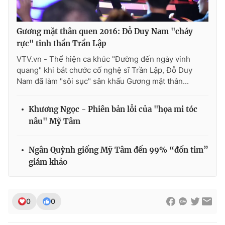
Gương mặt thân quen 2016: Đỗ Duy Nam "cháy
rực" tinh thần Trần Lập
VTV.vn - Thể hiện ca khúc "Đường đến ngày vinh
quang" khi bắt chước cố nghệ sĩ Trần Lập, Đỗ Duy
Nam đã làm "sôi sục" sân khấu Gương mặt thân...
Khương Ngọc - Phiên bản lỗi của "họa mi tóc
nâu" Mỹ Tâm
Ngân Quỳnh giống Mỹ Tâm đến 99% “đốn tim”
giám khảo
0
0