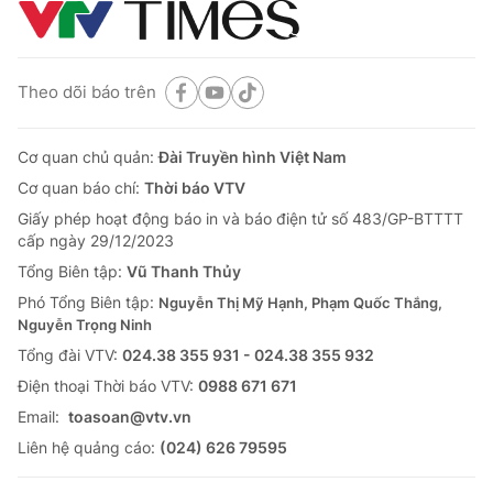
Theo dõi báo trên
Cơ quan chủ quản:
Đài Truyền hình Việt Nam
Cơ quan báo chí:
Thời báo VTV
Giấy phép hoạt động báo in và báo điện tử số 483/GP-BTTTT
cấp ngày 29/12/2023
Tổng Biên tập:
Vũ Thanh Thủy
Phó Tổng Biên tập:
Nguyễn Thị Mỹ Hạnh, Phạm Quốc Thắng,
Nguyễn Trọng Ninh
Tổng đài VTV:
024.38 355 931 - 024.38 355 932
Ðiện thoại Thời báo VTV:
0988 671 671
Email:
toasoan@vtv.vn
Liên hệ quảng cáo:
(024) 626 79595