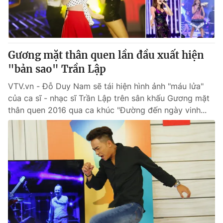
Thị trường 24h
Tấm lòng Việt
VTV4
Vươn mình bằng AI
Gương mặt thân quen lần đầu xuất hiện
VTV9
VTV8
"bản sao" Trần Lập
VTV.vn - Đỗ Duy Nam sẽ tái hiện hình ảnh "máu lửa"
Liên hệ tòa soạn
English
của ca sĩ - nhạc sĩ Trần Lập trên sân khấu Gương mặt
thân quen 2016 qua ca khúc "Đường đến ngày vinh...
THỜI BÁO VTV
Theo dõi báo trên
Cơ quan chủ quản:
Đài Truyền hình Việt Nam
Cơ quan báo chí:
Thời báo VTV