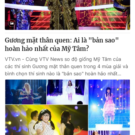
Giao lưu trực tuyến
Sản phẩm
Lịch phát sóng
Thị trường
Tư vấn
Gương mặt thân quen: Ai là "bản sao"
Chuyên mục khác
hoàn hảo nhất của Mỹ Tâm?
Emagazine
Podcast
VTV.vn - Cùng VTV News so độ giống Mỹ Tâm của
các thí sinh Gương mặt thân quen trong 4 mùa giải và
Photo
Infographic
bình chọn thí sinh nào là "bản sao" hoàn hảo nhất...
Video
Shorts video
VTV Money
VTV Thể thao
VTV Sức khoẻ
Bất động sản