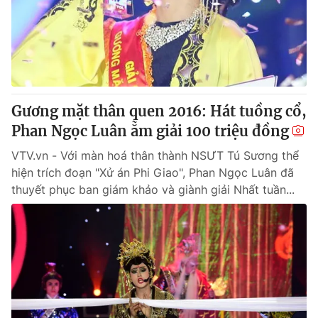
Tin tức
Kinh tế
Thế giới đó đây
Tài chính
Dữ liệu và đời sống
Câu chuyện quốc tế
Thị trường
Gương mặt thân quen 2016: Hát tuồng cổ,
Truyền hình
Góc doanh nghiệp
Phan Ngọc Luân ẵm giải 100 triệu đồng
Phim VTV
Giải trí
VTV.vn - Với màn hoá thân thành NSƯT Tú Sương thể
Hậu trường
hiện trích đoạn "Xử án Phi Giao", Phan Ngọc Luân đã
Điện ảnh
thuyết phục ban giám khảo và giành giải Nhất tuần...
Đời sống
Nhân vật
Âm nhạc
Du lịch
Khán giả
Giáo dục
Sao
Làm đẹp
Giải sao mai
Tuyển sinh
Công nghệ
Chất lượng cuộc sống
Học trực tuyến
Hitech Công nghệ tương lai