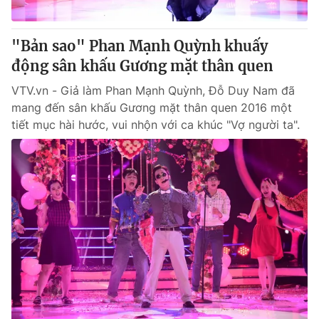
® Cấm sao chép dưới mọi hình thức nếu không có sự chấp
"Bản sao" Phan Mạnh Quỳnh khuấy
thuận bằng văn bản. Ghi rõ nguồn VTV.vn khi phát hành lại
động sân khấu Gương mặt thân quen
thông tin từ website này.
VTV.vn - Giả làm Phan Mạnh Quỳnh, Đỗ Duy Nam đã
mang đến sân khấu Gương mặt thân quen 2016 một
tiết mục hài hước, vui nhộn với ca khúc "Vợ người ta".