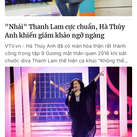
Giấy phép hoạt động báo in và báo điện tử số 483/GP-BTTTT
cấp ngày 29/12/2023
Tổng Biên tập:
Vũ Thanh Thủy
"Nhái" Thanh Lam cực chuẩn, Hà Thúy
Phó Tổng Biên tập:
Nguyễn Thị Mỹ Hạnh, Phạm Quốc Thắng,
Anh khiến giám khảo ngỡ ngàng
Nguyễn Trọng Ninh
Tổng đài VTV:
024.38 355 931 - 024.38 355 932
VTV.vn - Hà Thúy Anh đã có màn hóa thân rất thành
Ðiện thoại Thời báo VTV:
024.66 897 897
công trong tập 9 Gương mặt thân quen 2016 khi bắt
Email:
toasoan@vtv.vn
chước diva Thanh Lam thể hiện ca khúc "Không thể...
Liên hệ quảng cáo:
024-7300.7108