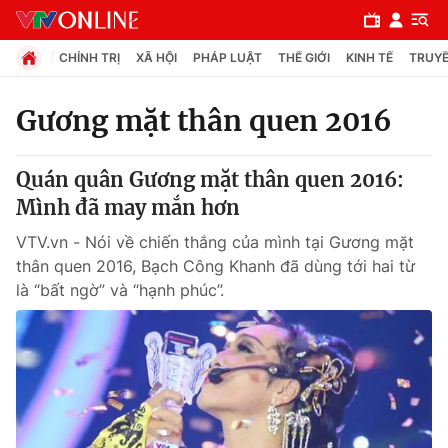
CHÍNH TRỊ
XÃ HỘI
PHÁP LUẬT
THẾ GIỚI
KINH TẾ
TRUYỀ
Gương mặt thân quen 2016
Chuyên mục
Quán quân Gương mặt thân quen 2016:
Chính trị
Mình đã may mắn hơn
VTV.vn - Nói về chiến thắng của mình tại Gương mặt
Xã hội
thân quen 2016, Bạch Công Khanh đã dùng tới hai từ
là “bất ngờ” và “hạnh phúc”.
Pháp luật
Y tế
Thế giới