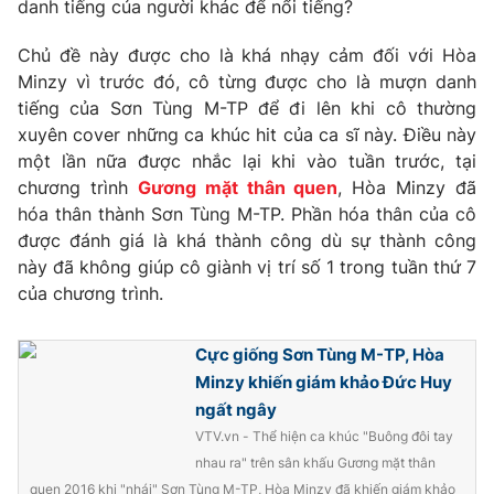
Phim VTV
danh tiếng của người khác để nổi tiếng?
Giải trí
Hậu trường
Chủ đề này được cho là khá nhạy cảm đối với Hòa
Điện ảnh
Minzy vì trước đó, cô từng được cho là mượn danh
Đời sống
Nhân vật
tiếng của Sơn Tùng M-TP để đi lên khi cô thường
Âm nhạc
Du lịch
xuyên cover những ca khúc hit của ca sĩ này. Điều này
Khán giả
Giáo dục
Sao
một lần nữa được nhắc lại khi vào tuần trước, tại
Làm đẹp
Giải sao mai
chương trình
Gương mặt thân quen
, Hòa Minzy đã
Tuyển sinh
hóa thân thành Sơn Tùng M-TP. Phần hóa thân của cô
Công nghệ
Chất lượng cuộc sống
được đánh giá là khá thành công dù sự thành công
Học trực tuyến
Hitech Công nghệ tương lai
này đã không giúp cô giành vị trí số 1 trong tuần thứ 7
Giao lưu trực tuyến
của chương trình.
Sản phẩm
Lịch phát sóng
Thị trường
Cực giống Sơn Tùng M-TP, Hòa
Minzy khiến giám khảo Đức Huy
Tư vấn
ngất ngây
Chuyên mục khác
VTV.vn - Thể hiện ca khúc "Buông đôi tay
Emagazine
nhau ra" trên sân khấu Gương mặt thân
Podcast
quen 2016 khi "nhái" Sơn Tùng M-TP, Hòa Minzy đã khiến giám khảo