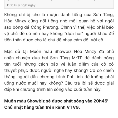
Đức Huy ngất ngây.
Photo
Infographic
Không chỉ bị cho là mượn danh tiếng của Sơn Tùng,
Hòa Minzy cũng nổi tiếng nhờ mối quan hệ với ngôi
Video
Shorts video
sao bóng đá Công Phượng. Chính vì thế, việc phải bảo
vệ chủ đề có nên hay không “dựa hơi” người khác để
VTV Money
VTV Thể thao
tiến thân được cho là chủ đề nhạy cảm đối với cô.
Mặc dù tại Muôn màu Showbiz Hòa Minzy đã phủ
VTV Sức khoẻ
Bất động sản
nhận chuyện dựa hơi Sơn Tùng M-TP để đánh bóng
tên tuổi nhưng cách bảo vệ luận điểm của cô có
Thị trường 24h
Tấm lòng Việt
thuyết phục được người nghe hay không? Cô có chiến
thắng người dẫn chương trình Phí Linh để không phải
uống nước muối hay không? Câu trả lời sẽ được giải
VTV4
Vươn mình bằng AI
đáp khi chương trình lên sóng vào cuối tuần này.
VTV9
VTV8
Muôn màu Showbiz sẽ được phát sóng vào 20h45'
Chủ nhật hàng tuần trên kênh VTV9.
Liên hệ tòa soạn
English