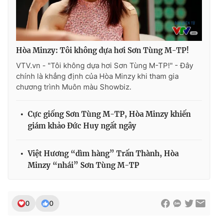
Ðiện thoại Thời báo VTV:
024.66 897 897
Email:
toasoan@vtv.vn
Liên hệ quảng cáo:
024-7300.7108
Hòa Minzy: Tôi không dựa hơi Sơn Tùng M-TP!
VTV.vn - "Tôi không dựa hơi Sơn Tùng M-TP!" - Đây
chính là khẳng định của Hòa Minzy khi tham gia
chương trình Muôn màu Showbiz.
Cực giống Sơn Tùng M-TP, Hòa Minzy khiến
giám khảo Đức Huy ngất ngây
Việt Hương “dìm hàng” Trấn Thành, Hòa
Minzy “nhái” Sơn Tùng M-TP
® Cấm sao chép dưới mọi hình thức nếu không có sự chấp
thuận bằng văn bản. Ghi rõ nguồn VTV.vn khi phát hành lại
thông tin từ website này.
0
0