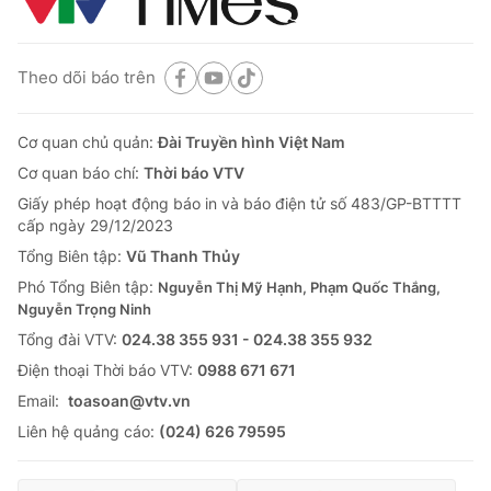
Theo dõi báo trên
Cơ quan chủ quản:
Đài Truyền hình Việt Nam
Cơ quan báo chí:
Thời báo VTV
Giấy phép hoạt động báo in và báo điện tử số 483/GP-BTTTT
cấp ngày 29/12/2023
Tổng Biên tập:
Vũ Thanh Thủy
Phó Tổng Biên tập:
Nguyễn Thị Mỹ Hạnh, Phạm Quốc Thắng,
Nguyễn Trọng Ninh
Tổng đài VTV:
024.38 355 931 - 024.38 355 932
Ðiện thoại Thời báo VTV:
0988 671 671
Email:
toasoan@vtv.vn
Liên hệ quảng cáo:
(024) 626 79595