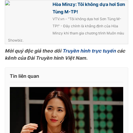
Hòa Minzy: Tôi không dựa hơi Sơn
Tùng M-TP!
VTV.vn - "Tôi không dựa hơi Sơn Tùng M-
TP!" - Đây chính là khẳng định của Hòa
THỜI BÁO VTV
Minzy khi tham gia chương trình Muôn màu
Showbiz.
Mời quý độc giả theo dõi
Truyền hình trực tuyến
các
Theo dõi báo trên
kênh của Đài Truyền hình Việt Nam.
Cơ quan chủ quản:
Đài Truyền hình Việt Nam
Tin liên quan
Cơ quan báo chí:
Thời báo VTV
Giấy phép hoạt động báo in và báo điện tử số 483/GP-BTTTT
cấp ngày 29/12/2023
Tổng Biên tập:
Vũ Thanh Thủy
Phó Tổng Biên tập:
Nguyễn Thị Mỹ Hạnh, Phạm Quốc Thắng,
Nguyễn Trọng Ninh
Tổng đài VTV:
024.38 355 931 - 024.38 355 932