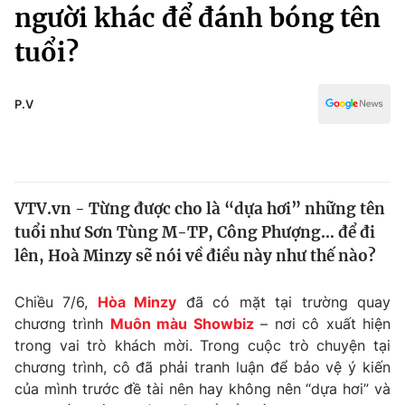
Chính trị
người khác để đánh bóng tên
Truyền hình
tuổi?
Văn hóa - Giải trí
Xã hội
Y tế
Đời sống
P.V
Pháp luật
Công nghệ
Giáo dục
Y tế
VTV.vn - Từng được cho là “dựa hơi” những tên
Thế giới
tuổi như Sơn Tùng M-TP, Công Phượng… để đi
Tin tức
lên, Hoà Minzy sẽ nói về điều này như thế nào?
Kinh tế
Thế giới đó đây
Chiều 7/6,
Hòa Minzy
đã có mặt tại trường quay
Tài chính
Dữ liệu và đời sống
chương trình
Muôn màu Showbiz
– nơi cô xuất hiện
Câu chuyện quốc tế
Thị trường
trong vai trò khách mời. Trong cuộc trò chuyện tại
chương trình, cô đã phải tranh luận để bảo vệ ý kiến
Truyền hình
Góc doanh nghiệp
của mình trước đề tài nên hay không nên “dựa hơi” và