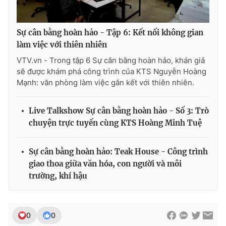
Sự cân bằng hoàn hảo - Tập 6: Kết nối không gian
làm việc với thiên nhiên
THỜI BÁO VTV
VTV.vn - Trong tập 6 Sự cân bằng hoàn hảo, khán giả
sẽ được khám phá công trình của KTS Nguyễn Hoàng
Mạnh: văn phòng làm việc gắn kết với thiên nhiên.
Theo dõi báo trên
Live Talkshow Sự cân bằng hoàn hảo - Số 3: Trò
chuyện trực tuyến cùng KTS Hoàng Minh Tuệ
Cơ quan chủ quản:
Đài Truyền hình Việt Nam
Cơ quan báo chí:
Thời báo VTV
Sự cân bằng hoàn hảo: Teak House - Công trình
Giấy phép hoạt động báo in và báo điện tử số 483/GP-BTTTT
giao thoa giữa văn hóa, con người và môi
cấp ngày 29/12/2023
trường, khí hậu
Tổng Biên tập:
Vũ Thanh Thủy
Phó Tổng Biên tập:
Nguyễn Thị Mỹ Hạnh, Phạm Quốc Thắng,
Nguyễn Trọng Ninh
0
0
Tổng đài VTV:
024.38 355 931 - 024.38 355 932