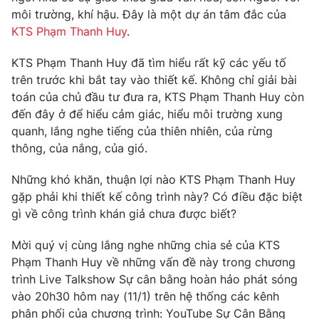
Phim VTV
môi trường, khí hậu. Đây là một dự án tâm đắc của
Giải trí
KTS Phạm Thanh Huy
.
Hậu trường
Điện ảnh
Đời sống
Nhân vật
KTS Phạm Thanh Huy đã tìm hiểu rất kỹ các yếu tố
Âm nhạc
trên trước khi bắt tay vào thiết kế. Không chỉ giải bài
Du lịch
Khán giả
toán của chủ đầu tư đưa ra, KTS Phạm Thanh Huy còn
Giáo dục
Sao
đến đây ở để hiểu cảm giác, hiểu môi trường xung
Làm đẹp
Giải sao mai
Tuyển sinh
quanh, lắng nghe tiếng của thiên nhiên, của rừng
Công nghệ
Chất lượng cuộc sống
thông, của nắng, của gió.
Học trực tuyến
Hitech Công nghệ tương lai
Những khó khăn, thuận lợi nào KTS Phạm Thanh Huy
Giao lưu trực tuyến
gặp phải khi thiết kế công trình này? Có điều đặc biệt
Sản phẩm
gì về công trình khán giả chưa được biết?
Lịch phát sóng
Thị trường
Mời quý vị cùng lắng nghe những chia sẻ của KTS
Tư vấn
Phạm Thanh Huy về những vấn đề này trong chương
Chuyên mục khác
trình Live Talkshow Sự cân bằng hoàn hảo phát sóng
vào 20h30 hôm nay (11/1) trên hệ thống các kênh
Emagazine
Podcast
phân phối của chương trình: YouTube Sự Cân Bằng