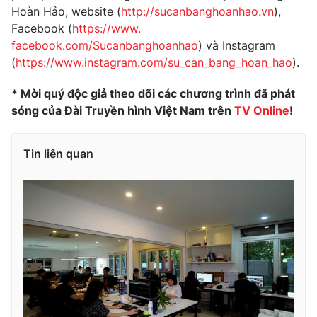
Hoàn Hảo, website (
http://
sucanbanghoanhao.vn
),
Photo
Infographic
Facebook (
https://www.
facebook.com/Sucanbanghoanhao
) và Instagram
(
https://www.
instagram.com/su_can_bang_
hoan_hao
).
Video
Shorts video
* Mời quý độc giả theo dõi các chương trình đã phát
VTV Money
VTV Thể thao
sóng của Đài Truyền hình Việt Nam trên
TV Online
!
VTV Sức khoẻ
Bất động sản
Tin liên quan
Thị trường 24h
Tấm lòng Việt
VTV4
Vươn mình bằng AI
VTV9
VTV8
Liên hệ tòa soạn
English