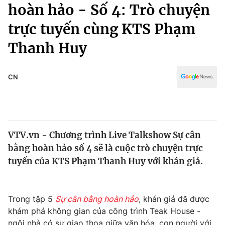
Chính trị
hoàn hảo - Số 4: Trò chuyện
Truyền hình
trực tuyến cùng KTS Phạm
Văn hóa - Giải trí
Xã hội
Y tế
Thanh Huy
Đời sống
Pháp luật
Công nghệ
Giáo dục
CN
Y tế
Thế giới
VTV.vn - Chương trình Live Talkshow Sự cân
Tin tức
bằng hoàn hảo số 4 sẽ là cuộc trò chuyện trực
Kinh tế
Thế giới đó đây
tuyến của KTS Phạm Thanh Huy với khán giả.
Tài chính
Dữ liệu và đời sống
Câu chuyện quốc tế
Thị trường
Trong tập 5
Sự cân bằng hoàn hảo
, khán giả đã được
Truyền hình
Góc doanh nghiệp
khám phá không gian của công trình Teak House -
ngôi nhà có sự giao thoa giữa văn hóa, con người với