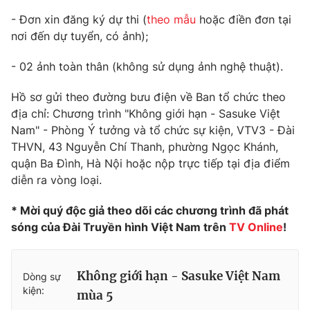
- Đơn xin đăng ký dự thi (
theo mẫu
hoặc điền đơn tại
nơi đến dự tuyển, có ảnh);
- 02 ảnh toàn thân (không sử dụng ảnh nghệ thuật).
THỜI BÁO VTV
Hồ sơ gửi theo đường bưu điện về Ban tổ chức theo
địa chỉ: Chương trình "Không giới hạn - Sasuke Việt
Nam" - Phòng Ý tưởng và tổ chức sự kiện, VTV3 - Đài
Theo dõi báo trên
THVN, 43 Nguyễn Chí Thanh, phường Ngọc Khánh,
quận Ba Đình, Hà Nội hoặc nộp trực tiếp tại địa điểm
Cơ quan chủ quản:
Đài Truyền hình Việt Nam
diễn ra vòng loại.
Cơ quan báo chí:
Thời báo VTV
* Mời quý độc giả theo dõi các chương trình đã phát
Giấy phép hoạt động báo in và báo điện tử số 483/GP-BTTTT
cấp ngày 29/12/2023
sóng của Đài Truyền hình Việt Nam trên
TV Online
!
Tổng Biên tập:
Vũ Thanh Thủy
Phó Tổng Biên tập:
Nguyễn Thị Mỹ Hạnh, Phạm Quốc Thắng,
Không giới hạn - Sasuke Việt Nam
Dòng sự
Nguyễn Trọng Ninh
kiện:
mùa 5
Tổng đài VTV:
024.38 355 931 - 024.38 355 932