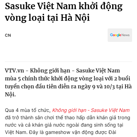
Chính trị
Sasuke Việt Nam khởi động
Truyền hình
vòng loại tại Hà Nội
Văn hóa - Giải trí
Xã hội
Y tế
Đời sống
CN
Pháp luật
Công nghệ
Giáo dục
Y tế
VTV.vn - Không giới hạn - Sasuke Việt Nam
Thế giới
mùa 5 chính thức khởi động vòng loại với 2 buổi
Tin tức
tuyển chọn đầu tiên diễn ra ngày 9 và 10/3 tại Hà
Kinh tế
Nội.
Thế giới đó đây
Tài chính
Dữ liệu và đời sống
Câu chuyện quốc tế
Qua 4 mùa tổ chức,
Không giới hạn - Sasuke Việt Nam
Thị trường
đã trở thành sân chơi thể thao hấp dẫn khán giả trong
nước và cả khán giả nước ngoài đang sinh sống tại
Truyền hình
Góc doanh nghiệp
Việt Nam. Đây là gameshow vận động được Đài