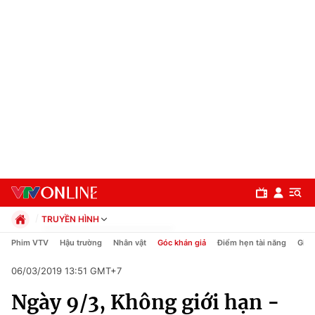
TRUYỀN HÌNH
Chính trị
Phim VTV
Hậu trường
Nhân vật
Góc khán giả
Điểm hẹn tài năng
Giải
Xã hội
06/03/2019 13:51 GMT+7
Pháp luật
Chuyên mục
Kinh tế
Ngày 9/3, Không giới hạn -
Thể thao