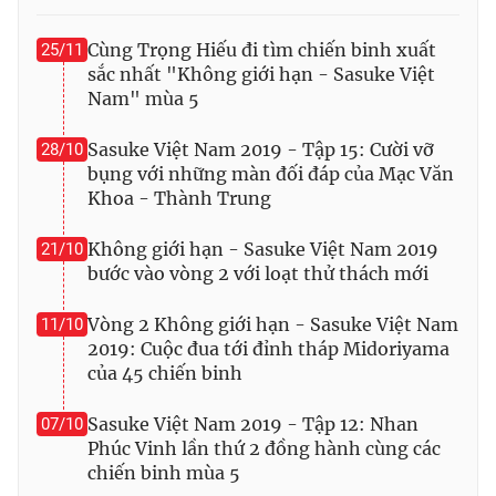
Ðiện thoại Thời báo VTV:
024.66 897 897
Email:
toasoan@vtv.vn
Cùng Trọng Hiếu đi tìm chiến binh xuất
25/11
sắc nhất "Không giới hạn - Sasuke Việt
Liên hệ quảng cáo:
024-7300.7108
Nam" mùa 5
Sasuke Việt Nam 2019 - Tập 15: Cười vỡ
28/10
bụng với những màn đối đáp của Mạc Văn
Khoa - Thành Trung
Không giới hạn - Sasuke Việt Nam 2019
21/10
bước vào vòng 2 với loạt thử thách mới
Vòng 2 Không giới hạn - Sasuke Việt Nam
11/10
2019: Cuộc đua tới đỉnh tháp Midoriyama
của 45 chiến binh
® Cấm sao chép dưới mọi hình thức nếu không có sự chấp
thuận bằng văn bản. Ghi rõ nguồn VTV.vn khi phát hành lại
Sasuke Việt Nam 2019 - Tập 12: Nhan
07/10
thông tin từ website này.
Phúc Vinh lần thứ 2 đồng hành cùng các
chiến binh mùa 5