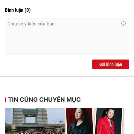
Bình luận
(
0
)
Gửi bình luận
TIN CÙNG CHUYÊN MỤC