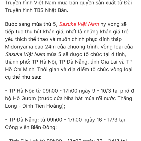
Phim VTV
Truyền hình Việt Nam mua bản quyền sản xuất từ Đài
Giải trí
Truyền hình TBS Nhật Bản.
Hậu trường
Điện ảnh
Bước sang mùa thứ 5,
Sasuke Việt Nam
hy vọng sẽ
Đời sống
Nhân vật
tiếp tục thu hút khán giả, nhất là những khán giả trẻ
Âm nhạc
Du lịch
yêu thích thể thao và muốn chinh phục đỉnh tháp
Khán giả
Giáo dục
Sao
Midoriyama cao 24m của chương trình. Vòng loại của
Làm đẹp
Giải sao mai
Sasuke Việt Nam
mùa 5 sẽ được tổ chức tại 4 tỉnh,
Tuyển sinh
Công nghệ
thành phố: TP Hà Nội, TP Đà Nẵng, tỉnh Gia Lai và TP
Chất lượng cuộc sống
Học trực tuyến
Hồ Chí Minh. Thời gian và địa điểm tổ chức vòng loại
Hitech Công nghệ tương lai
cụ thể như sau:
Giao lưu trực tuyến
Sản phẩm
- TP Hà Nội: từ 09h00 - 17h00 ngày 9 - 10/3 tại phố đi
Lịch phát sóng
bộ Hồ Gươm (trước cửa Nhà hát múa rối nước Thăng
Thị trường
Long - Đinh Tiên Hoàng);
Tư vấn
- TP Đà Nẵng: từ 09h00 - 17h00 ngày 16 - 17/3 tại
Chuyên mục khác
Công viên Biển Đông;
Emagazine
Podcast