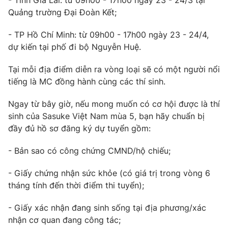
- Tỉnh Gia Lai: từ 09h00 - 17h00 ngày 23 - 24/3 tại
Quảng trường Đại Đoàn Kết;
Photo
Infographic
- TP Hồ Chí Minh: từ 09h00 - 17h00 ngày 23 - 24/4,
Video
Shorts video
dự kiến tại phố đi bộ Nguyễn Huệ.
Tại mỗi địa điểm diễn ra vòng loại sẽ có một người nổi
VTV Money
VTV Thể thao
tiếng là MC đồng hành cùng các thí sinh.
Ngay từ bây giờ, nếu mong muốn có cơ hội được là thí
VTV Sức khoẻ
Bất động sản
sinh của Sasuke Việt Nam mùa 5, bạn hãy chuẩn bị
đầy đủ hồ sơ đăng ký dự tuyển gồm:
Thị trường 24h
Tấm lòng Việt
- Bản sao có công chứng CMND/hộ chiếu;
VTV4
Vươn mình bằng AI
- Giấy chứng nhận sức khỏe (có giá trị trong vòng 6
tháng tính đến thời điểm thi tuyển);
VTV9
VTV8
- Giấy xác nhận đang sinh sống tại địa phương/xác
nhận cơ quan đang công tác;
Liên hệ tòa soạn
English