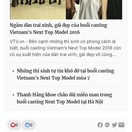
Ðiện thoại Thời báo VTV:
024.66 897 897
Email:
toasoan@vtv.vn
Liên hệ quảng cáo:
024-7300.7108
Ngắm dàn trai xinh, gái đẹp của buổi casting
Vietnam's Next Top Model 2016
VTV.vn - Bên cạnh những thí sinh có phong cách dị
biệt, buổi casting Vietnam's Next Top Model 2016 còn
có sự xuất hiện của dàn trai xinh, gái đẹp vô cùng...
Những thí sinh tự tin khó đỡ tại buổi casting
Vietnam's Next Top Model mùa 7
Thanh Hằng khoe chân dài miên man trong
buổi casting Next Top Model tại Hà Nội
® Cấm sao chép dưới mọi hình thức nếu không có sự chấp
thuận bằng văn bản. Ghi rõ nguồn VTV.vn khi phát hành lại
thông tin từ website này.
0
0