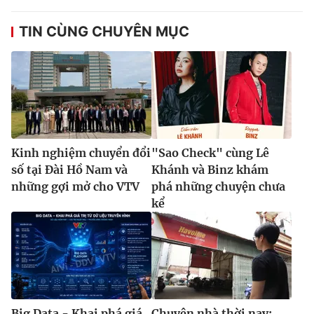
TIN CÙNG CHUYÊN MỤC
Kinh nghiệm chuyển đổi
"Sao Check" cùng Lê
số tại Đài Hồ Nam và
Khánh và Binz khám
những gợi mở cho VTV
phá những chuyện chưa
kể
Big Data - Khai phá giá
Chuyện nhà thời nay: