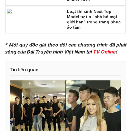
Loạt thí sinh Next Top
Model tự tin “phá bỏ mọi
giới hạn” trong trang phục
áo tắm
THỜI BÁO VTV
* Mời quý độc giả theo dõi các chương trình đã phát
sóng của Đài Truyền hình Việt Nam tại
TV Online
!
Theo dõi báo trên
Tin liên quan
Cơ quan chủ quản:
Đài Truyền hình Việt Nam
Cơ quan báo chí:
Thời báo VTV
Giấy phép hoạt động báo in và báo điện tử số 483/GP-BTTTT
cấp ngày 29/12/2023
Tổng Biên tập:
Vũ Thanh Thủy
Phó Tổng Biên tập:
Nguyễn Thị Mỹ Hạnh, Phạm Quốc Thắng,
Nguyễn Trọng Ninh
Tổng đài VTV:
024.38 355 931 - 024.38 355 932