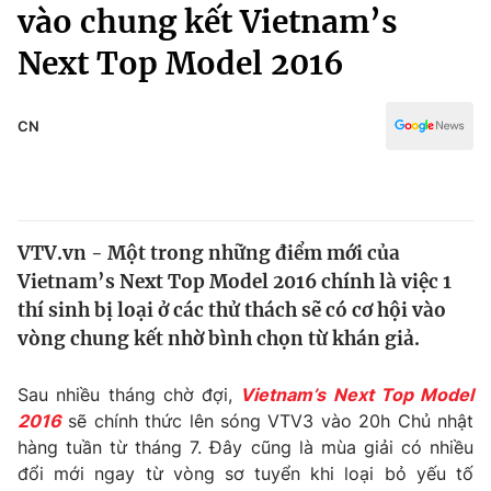
Chính trị
vào chung kết Vietnam’s
Truyền hình
Next Top Model 2016
Văn hóa - Giải trí
Xã hội
Y tế
Đời sống
CN
Pháp luật
Công nghệ
Giáo dục
Y tế
VTV.vn - Một trong những điểm mới của
Thế giới
Vietnam’s Next Top Model 2016 chính là việc 1
Tin tức
thí sinh bị loại ở các thử thách sẽ có cơ hội vào
Kinh tế
vòng chung kết nhờ bình chọn từ khán giả.
Thế giới đó đây
Tài chính
Dữ liệu và đời sống
Câu chuyện quốc tế
Sau nhiều tháng chờ đợi,
Vietnam’s Next Top Model
Thị trường
2016
sẽ chính thức lên sóng VTV3 vào 20h Chủ nhật
hàng tuần từ tháng 7. Đây cũng là mùa giải có nhiều
Truyền hình
Góc doanh nghiệp
đổi mới ngay từ vòng sơ tuyển khi loại bỏ yếu tố