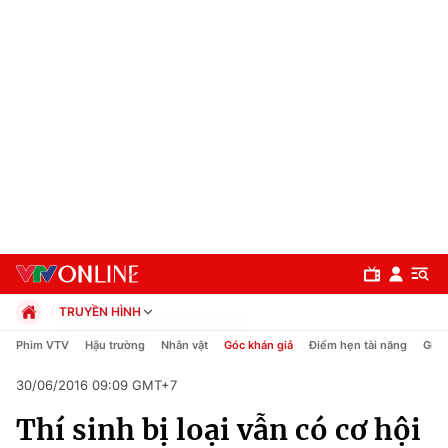
TRUYỀN HÌNH
Chính trị
Phim VTV
Hậu trường
Nhân vật
Góc khán giả
Điểm hẹn tài năng
Giải
Xã hội
30/06/2016 09:09 GMT+7
Pháp luật
Chuyên mục
Kinh tế
Thí sinh bị loại vẫn có cơ hội
Thể thao