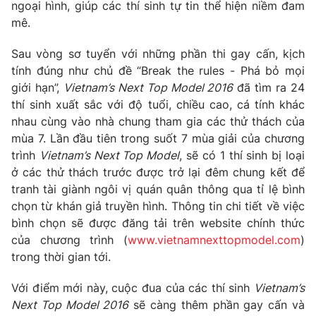
Phim VTV
ngoại hình, giúp các thí sinh tự tin thể hiện niềm đam
Giải trí
mê.
Hậu trường
Điện ảnh
Sau vòng sơ tuyển với những phần thi gay cấn, kịch
Đời sống
Nhân vật
tính đúng như chủ đề “Break the rules - Phá bỏ mọi
Âm nhạc
Du lịch
giới hạn”,
Vietnam’s Next Top Model 2016
đã tìm ra 24
Khán giả
Giáo dục
Sao
thí sinh xuất sắc với độ tuổi, chiều cao, cá tính khác
Làm đẹp
Giải sao mai
nhau cùng vào nhà chung tham gia các thử thách của
Tuyển sinh
Công nghệ
mùa 7. Lần đầu tiên trong suốt 7 mùa giải của chương
Chất lượng cuộc sống
Học trực tuyến
trình
Vietnam’s Next Top Model
, sẽ có 1 thí sinh bị loại
Hitech Công nghệ tương lai
ở các thử thách trước được trở lại đêm chung kết để
Giao lưu trực tuyến
tranh tài giành ngôi vị quán quân thông qua tỉ lệ bình
Sản phẩm
chọn từ khán giả truyền hình. Thông tin chi tiết về việc
Lịch phát sóng
bình chọn sẽ được đăng tải trên website chính thức
Thị trường
của chương trình (
www.vietnamnexttopmodel.com
)
Tư vấn
trong thời gian tới.
Chuyên mục khác
Với điểm mới này, cuộc đua của các thí sinh
Vietnam’s
Emagazine
Podcast
Next Top Model 2016
sẽ càng thêm phần gay cấn và