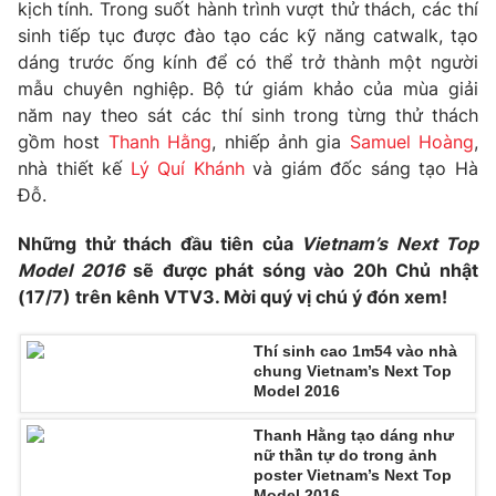
kịch tính. Trong suốt hành trình vượt thử thách, các thí
Photo
sinh tiếp tục được đào tạo các kỹ năng catwalk, tạo
Infographic
dáng trước ống kính để có thể trở thành một người
mẫu chuyên nghiệp. Bộ tứ giám khảo của mùa giải
Video
Shorts video
năm nay theo sát các thí sinh trong từng thử thách
gồm host
Thanh Hằng
, nhiếp ảnh gia
Samuel Hoàng
,
VTV Money
VTV Thể thao
nhà thiết kế
Lý Quí Khánh
và giám đốc sáng tạo Hà
Đỗ.
VTV Sức khoẻ
Bất động sản
Những thử thách đầu tiên của
Vietnam’s Next Top
Model 2016
sẽ được phát sóng vào 20h Chủ nhật
Thị trường 24h
Tấm lòng Việt
(17/7) trên kênh VTV3. Mời quý vị chú ý đón xem!
Thí sinh cao 1m54 vào nhà
VTV4
Vươn mình bằng AI
chung Vietnam’s Next Top
Model 2016
VTV9
VTV8
Thanh Hằng tạo dáng như
nữ thần tự do trong ảnh
poster Vietnam’s Next Top
Liên hệ tòa soạn
English
Model 2016