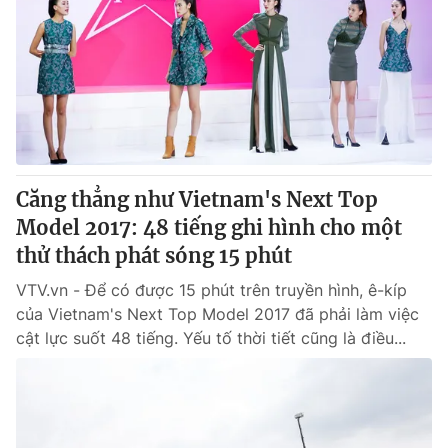
Giao lưu trực tuyến
Sản phẩm
Lịch phát sóng
Thị trường
Tư vấn
Chuyên mục khác
Emagazine
Podcast
Căng thẳng như Vietnam's Next Top
Model 2017: 48 tiếng ghi hình cho một
Photo
Infographic
thử thách phát sóng 15 phút
Video
Shorts video
VTV.vn - Để có được 15 phút trên truyền hình, ê-kíp
của Vietnam's Next Top Model 2017 đã phải làm việc
cật lực suốt 48 tiếng. Yếu tố thời tiết cũng là điều...
VTV Money
VTV Thể thao
VTV Sức khoẻ
Bất động sản