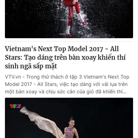
® Cấm sao chép dưới mọi hình thức nếu không có sự chấp
thuận bằng văn bản. Ghi rõ nguồn VTV.vn khi phát hành lại
thông tin từ website này.
Vietnam's Next Top Model 2017 - All
Stars: Tạo dáng trên bàn xoay khiến thí
sinh ngã sấp mặt
VTV.vn - Trong thử thách ở tập 3 Vietnam's Next Top
Model 2017 - All Stars, việc tạo dáng với vải lụa trên
một bàn xoay và chịu sức cản của gió đã khiến thí...