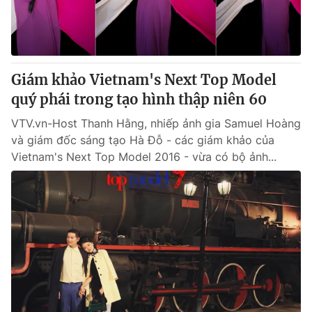
Giám khảo Vietnam's Next Top Model
quý phái trong tạo hình thập niên 60
VTV.vn-Host Thanh Hằng, nhiếp ảnh gia Samuel Hoàng
và giám đốc sáng tạo Hà Đỗ - các giám khảo của
Vietnam's Next Top Model 2016 - vừa có bộ ảnh...