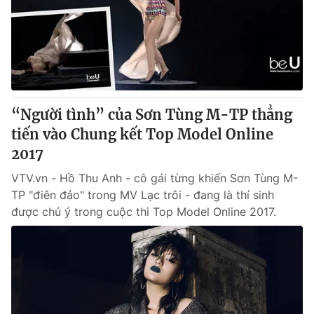
“Người tình” của Sơn Tùng M-TP thẳng
tiến vào Chung kết Top Model Online
2017
VTV.vn - Hồ Thu Anh - cô gái từng khiến Sơn Tùng M-
TP "điên đảo" trong MV Lạc trôi - đang là thí sinh
được chú ý trong cuộc thi Top Model Online 2017.