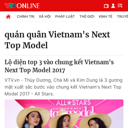
CHÍNH TRỊ
XÃ HỘI
PHÁP LUẬT
THẾ GIỚI
KINH TẾ
TRUYỀ
quán quân Vietnam's Next
Top Model
Chuyên mục
Chính trị
Lộ diện top 3 vào chung kết Vietnam's
Next Top Model 2017
Xã hội
VTV.vn - Thùy Dương, Chà Mi và Kim Dung là 3 gương
mặt xuất sắc bước vào chung kết Vietnam's Next Top
Pháp luật
Model 2017 - All Stars.
Y tế
Thế giới