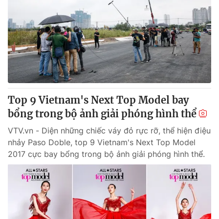
Thị trường 24h
Tấm lòng Việt
VTV4
Vươn mình bằng AI
VTV9
VTV8
Liên hệ tòa soạn
English
Top 9 Vietnam's Next Top Model bay
bổng trong bộ ảnh giải phóng hình thể
VTV.vn - Diện những chiếc váy đỏ rực rỡ, thể hiện điệu
THỜI BÁO VTV
nhảy Paso Doble, top 9 Vietnam's Next Top Model
2017 cực bay bổng trong bộ ảnh giải phóng hình thể.
Theo dõi báo trên
Cơ quan chủ quản:
Đài Truyền hình Việt Nam
Cơ quan báo chí:
Thời báo VTV