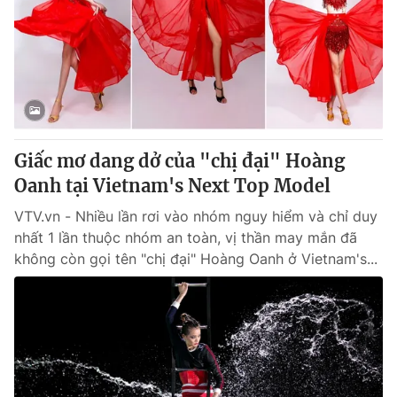
Giấy phép hoạt động báo in và báo điện tử số 483/GP-BTTTT
cấp ngày 29/12/2023
Tổng Biên tập:
Vũ Thanh Thủy
Phó Tổng Biên tập:
Nguyễn Thị Mỹ Hạnh, Phạm Quốc Thắng,
Nguyễn Trọng Ninh
Tổng đài VTV:
024.38 355 931 - 024.38 355 932
Ðiện thoại Thời báo VTV:
024.66 897 897
Giấc mơ dang dở của "chị đại" Hoàng
Email:
toasoan@vtv.vn
Oanh tại Vietnam's Next Top Model
Liên hệ quảng cáo:
024-7300.7108
VTV.vn - Nhiều lần rơi vào nhóm nguy hiểm và chỉ duy
nhất 1 lần thuộc nhóm an toàn, vị thần may mắn đã
không còn gọi tên "chị đại" Hoàng Oanh ở Vietnam's...