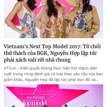
Tin tức
Kinh tế
Thế giới đó đây
Tài chính
Dữ liệu và đời sống
Câu chuyện quốc tế
Thị trường
Truyền hình
Góc doanh nghiệp
Vietnam's Next Top Model 2017: Từ chối
Phim VTV
Giải trí
thử thách của BGK, Nguyễn Hợp lập tức
Hậu trường
phải xách vali rời nhà chung
Điện ảnh
Đời sống
Nhân vật
VTV.vn - Kiên quyết không thực hiện thử thách diễn
Âm nhạc
xuất trong vòng đánh giá và loại theo yêu cầu của ban
Du lịch
Khán giả
Giáo dục
giám khảo, Nguyễn Hợp đã lập tức phải dọn đồ và...
Sao
Làm đẹp
Giải sao mai
Tuyển sinh
Công nghệ
Chất lượng cuộc sống
Học trực tuyến
Hitech Công nghệ tương lai