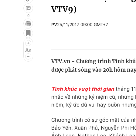
VTV9)
0
PV
25/11/2017 09:00 GMT+7
Giải trí
Đời sống
Điện ảnh
Du lịch
Âm nhạc
Làm đẹp
VTV.vn - Chương trình Tình khúc
Sao
Chất lượng cuộc sốn
được phát sóng vào 20h hôm nay
Tình khúc vượt thời gian
tháng 11
nhắc về những kỷ niệm cũ, những k
niệm, ký ức dù vui hay buồn nhưng
Chương trình có sự góp mặt của n
Bảo Yến, Xuân Phú, Nguyễn Phi Hù
Ánh Loan, Nathan Lee, Khánh Loan