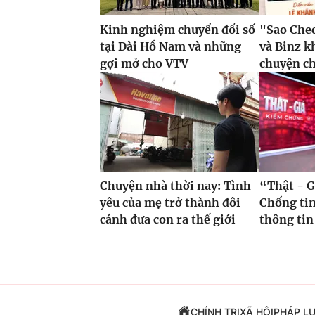
Kinh nghiệm chuyển đổi số
"Sao Che
tại Đài Hồ Nam và những
và Binz 
gợi mở cho VTV
chuyện c
Chuyện nhà thời nay: Tình
“Thật - G
yêu của mẹ trở thành đôi
Chống tin
cánh đưa con ra thế giới
thông tin
CHÍNH TRỊ
XÃ HỘI
PHÁP L