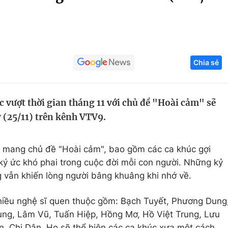
Góc ảnh
Giáo dục
Công nghệ
Chia sẻ
Tuyển sinh
Hitech Công ng
Học trực tuyến
Sản phẩm
 vượt thời gian tháng 11 với chủ đề "Hoài cảm" sẽ
g
Thị trường
 (25/11) trên kênh VTV9.
Tư vấn
 mang chủ đề "Hoài cảm", bao gồm các ca khúc gợi
ý ức khó phai trong cuộc đời mỗi con người. Những kỷ
 vẫn khiến lòng người bâng khuâng khi nhớ về.
hiều nghệ sĩ quen thuộc gồm: Bạch Tuyết, Phương Dung
ng, Lâm Vũ, Tuấn Hiệp, Hồng Mơ, Hồ Việt Trung, Lưu
, Chi Dân. Họ sẽ thể hiện các ca khúc xưa một cách