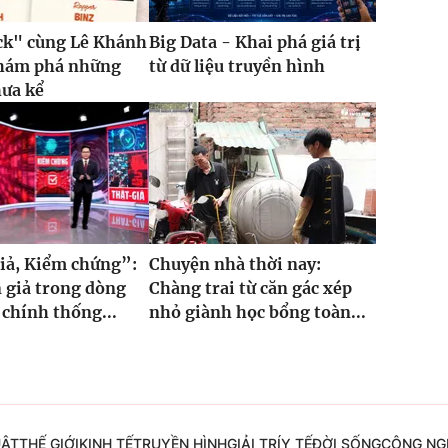
ck" cùng Lê Khánh
Big Data - Khai phá giá trị
khám phá những
từ dữ liệu truyền hình
hưa kể
iả, Kiểm chứng”:
Chuyện nhà thời nay:
 giả trong dòng
Chàng trai từ căn gác xép
 chính thống...
nhỏ giành học bổng toàn...
UẬT
THẾ GIỚI
KINH TẾ
TRUYỀN HÌNH
GIẢI TRÍ
Y TẾ
ĐỜI SỐNG
CÔNG NG