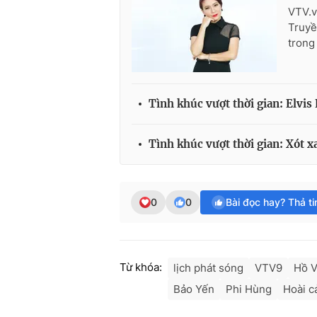
VTV.v
Truyề
trong
Tình khúc vượt thời gian: Elvis
Tình khúc vượt thời gian: Xót x
0
0
Bài đọc hay? Thả t
Từ khóa:
lịch phát sóng
VTV9
Hồ V
Bảo Yến
Phi Hùng
Hoài 