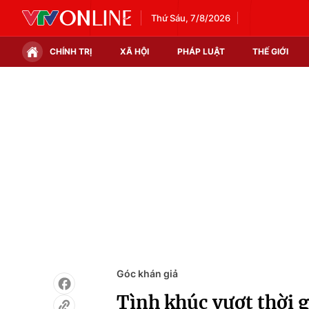
Thứ Sáu, 7/8/2026
CHÍNH TRỊ
XÃ HỘI
PHÁP LUẬT
THẾ GIỚI
Chính trị
Xã hội
Thế giới
Kinh tế
Tin tức
Tài chính
Thế giới đó đây
Thị trường
Câu chuyện quốc tế
Góc doanh nghiệp
Dữ liệu và đời sống
Góc khán giả
Tình khúc vượt thời 