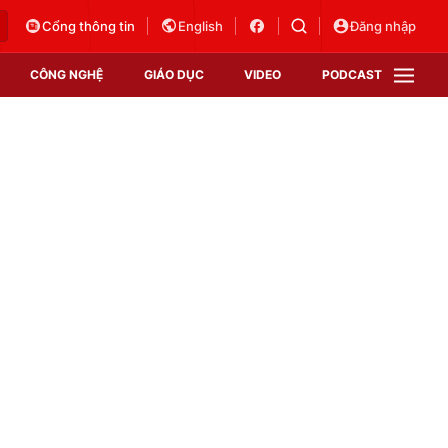
Cổng thông tin
English
Đăng nhập
CÔNG NGHỆ
GIÁO DỤC
VIDEO
PODCAST
VTV Money
VTV Thể thao
VTV Sức khoẻ
Bất động sản
Thị trường 24h
Tấm lòng Việt
Vươn mình bằng AI
VTV4
VTV8
VTV9
Lịch phát sóng
Giao lưu trực tuyến
Sự kiện