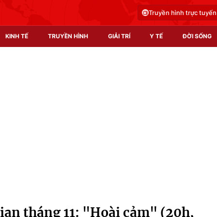
Truyền hình trực tuyến
KINH TẾ
TRUYỀN HÌNH
GIẢI TRÍ
Y TẾ
ĐỜI SỐNG
Pháp luật
Y tế
Truyền hình
Multimedia
Phim VTV
Video
Hậu trường
Shorts video
Nhân vật
Podcast
Khán giả
EMagazine
Giải sao mai
Photo
gian tháng 11: "Hoài cảm" (20h,
Infographic