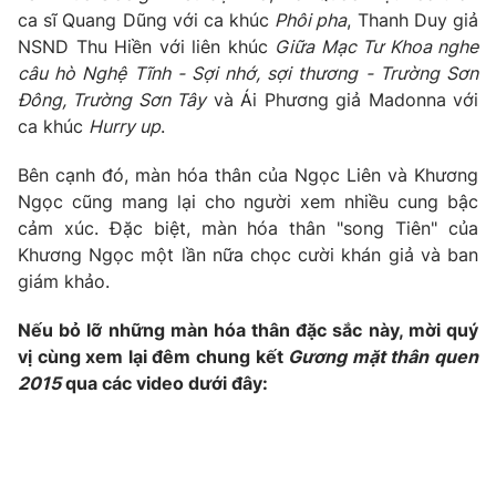
Phim VTV
ca sĩ Quang Dũng với ca khúc
Phôi pha
, Thanh Duy giả
Giải trí
NSND Thu Hiền với liên khúc
Giữa Mạc Tư Khoa nghe
Hậu trường
Điện ảnh
câu hò Nghệ Tĩnh - Sợi nhớ, sợi thương - Trường Sơn
Đời sống
Nhân vật
Đông, Trường Sơn Tây
và Ái Phương giả Madonna với
Âm nhạc
ca khúc
Hurry up
.
Du lịch
Khán giả
Giáo dục
Sao
Bên cạnh đó, màn hóa thân của Ngọc Liên và Khương
Làm đẹp
Giải sao mai
Tuyển sinh
Ngọc cũng mang lại cho người xem nhiều cung bậc
Công nghệ
Chất lượng cuộc sống
cảm xúc. Đặc biệt, màn hóa thân "song Tiên" của
Học trực tuyến
Khương Ngọc một lần nữa chọc cười khán giả và ban
Hitech Công nghệ tương lai
Giao lưu trực tuyến
giám khảo.
Sản phẩm
Nếu bỏ lỡ những màn hóa thân đặc sắc này, mời quý
Lịch phát sóng
Thị trường
vị cùng xem lại đêm chung kết
Gương mặt thân quen
2015
qua các video dưới đây:
Tư vấn
Chuyên mục khác
Emagazine
Podcast