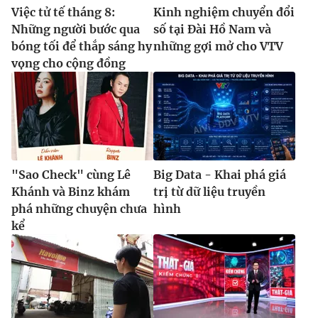
Việc tử tế tháng 8:
Kinh nghiệm chuyển đổi
Những người bước qua
số tại Đài Hồ Nam và
bóng tối để thắp sáng hy
những gợi mở cho VTV
vọng cho cộng đồng
"Sao Check" cùng Lê
Big Data - Khai phá giá
Khánh và Binz khám
trị từ dữ liệu truyền
phá những chuyện chưa
hình
kể