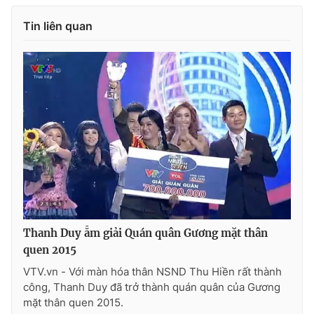
Ðiện thoại Thời báo VTV:
024.66 897 897
Tin liên quan
Email:
toasoan@vtv.vn
Liên hệ quảng cáo:
024-7300.7108
Thanh Duy ẵm giải Quán quân Gương mặt thân
® Cấm sao chép dưới mọi hình thức nếu không có sự chấp
quen 2015
thuận bằng văn bản. Ghi rõ nguồn VTV.vn khi phát hành lại
VTV.vn - Với màn hóa thân NSND Thu Hiền rất thành
thông tin từ website này.
công, Thanh Duy đã trở thành quán quân của Gương
mặt thân quen 2015.