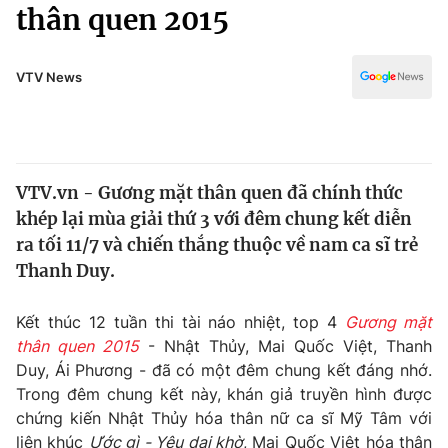
Chính trị
thân quen 2015
Truyền hình
Văn hóa - Giải trí
Xã hội
Y tế
VTV News
Đời sống
Pháp luật
Công nghệ
Giáo dục
Y tế
VTV.vn - Gương mặt thân quen đã chính thức
khép lại mùa giải thứ 3 với đêm chung kết diễn
Thế giới
ra tối 11/7 và chiến thắng thuộc về nam ca sĩ trẻ
Thanh Duy.
Tin tức
Kinh tế
Thế giới đó đây
Kết thúc 12 tuần thi tài náo nhiệt, top 4
Gương mặt
Tài chính
thân quen 2015
- Nhật Thủy, Mai Quốc Việt, Thanh
Dữ liệu và đời sống
Câu chuyện quốc tế
Duy, Ái Phương - đã có một đêm chung kết đáng nhớ.
Thị trường
Trong đêm chung kết này, khán giả truyền hình được
Truyền hình
Góc doanh nghiệp
chứng kiến Nhật Thủy hóa thân nữ ca sĩ Mỹ Tâm với
liên khúc
Ước gì - Yêu dại khờ
, Mai Quốc Việt hóa thân