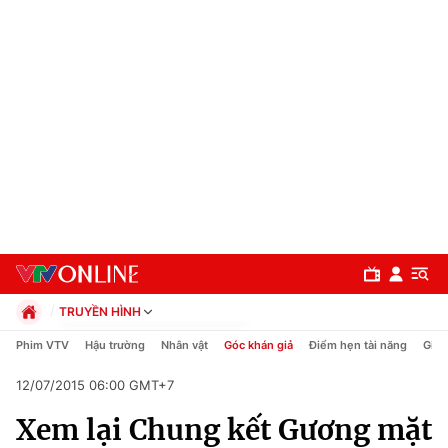
TRUYỀN HÌNH
Chính trị
Phim VTV
Hậu trường
Nhân vật
Góc khán giả
Điểm hẹn tài năng
Giải
Xã hội
12/07/2015 06:00 GMT+7
Pháp luật
Chuyên mục
Kinh tế
Xem lại Chung kết Gương mặt
Thể thao