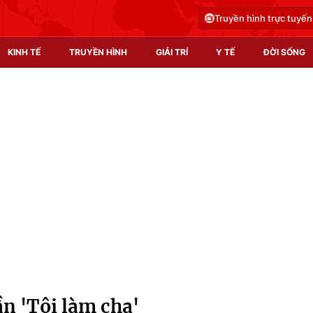
Truyền hình trực tuyến
KINH TẾ
TRUYỀN HÌNH
GIẢI TRÍ
Y TẾ
ĐỜI SỐNG
Pháp luật
Y tế
Truyền hình
Multimedia
Phim VTV
Video
Hậu trường
Shorts video
Nhân vật
Podcast
Khán giả
EMagazine
Giải sao mai
Photo
n 'Tôi làm cha'
Infographic