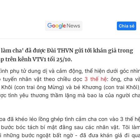
Góc ảnh
Chia sẻ
Giáo dục
Công nghệ
Tuyển sinh
Hitech Công ng
 làm cha' đã được Đài THVN gửi tới khán giả trong
Học trực tuyến
Sản phẩm
p trên kênh VTV1 tối 25/10.
g
Thị trường
ình phụ tử dung dị và cảm động, thể hiện dưới góc nhì
Tư vấn
ó tuyến nhân vật theo chiều dọc
3 thế hệ
: ông, cha v
Khôi (con trai ông Mừng) và bé Khương (con trai Khôi)
ợc tình yêu thương thầm lặng mà bao la của người ch
oa đã khéo léo lồng ghép tình cảm cha con vào 3 thế h
 bước bóc tách bí mật đằng sau các nhân vật. Tôi là
ới những bước ngoặt bất ngờ - đã đưa khán giả đi qu