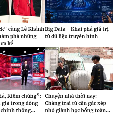
ck" cùng Lê Khánh
Big Data - Khai phá giá trị
khám phá những
từ dữ liệu truyền hình
hưa kể
iả, Kiểm chứng”:
Chuyện nhà thời nay:
 giả trong dòng
Chàng trai từ căn gác xép
 chính thống...
nhỏ giành học bổng toàn...