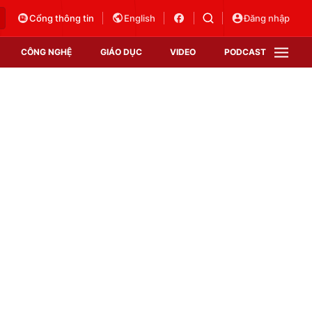
Cổng thông tin
English
Đăng nhập
CÔNG NGHỆ
GIÁO DỤC
VIDEO
PODCAST
VTV Money
VTV Thể thao
VTV Sức khoẻ
Bất động sản
Thị trường 24h
Tấm lòng Việt
Vươn mình bằng AI
VTV4
VTV8
VTV9
Lịch phát sóng
Giao lưu trực tuyến
Sự kiện