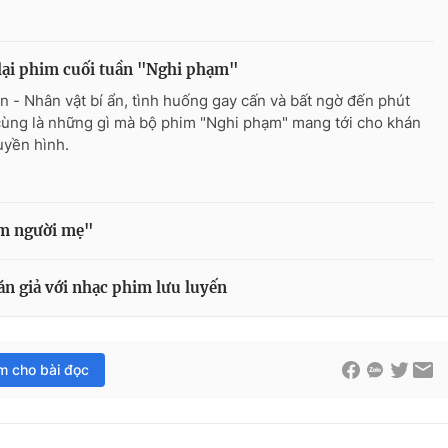
lại phim cuối tuần "Nghi phạm"
n - Nhân vật bí ẩn, tình huống gay cấn và bất ngờ đến phút
cùng là những gì mà bộ phim "Nghi phạm" mang tới cho khán
ruyền hình.
im người mẹ"
án giả với nhạc phim lưu luyến
im cho bài đọc