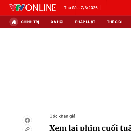
Thứ Sáu, 7/8/2026
CHÍNH TRỊ
XÃ HỘI
PHÁP LUẬT
THẾ GIỚI
Chính trị
Xã hội
Thế giới
Kinh tế
Tin tức
Tài chính
Thế giới đó đây
Thị trường
Câu chuyện quốc tế
Góc doanh nghiệp
Dữ liệu và đời sống
Góc khán giả
Xem lại phim cuối tuầ