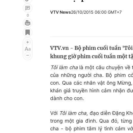
VTV News
26/10/2015 06:00 GMT+7
0
Giải trí
Đời sống
Điện ảnh
Du lịch
VTV.vn - Bộ phim cuối tuần 'Tôi
Âm nhạc
Làm đẹp
khung giờ phim cuối tuần một tậ
Sao
Chất lượng cuộc sốn
Tôi làm cha
là một câu chuyện về t
của những người cha. Bộ phim c
con. Qua các nhân vật ông Mừng, 
khán giả truyền hình cảm nhận đư
dành cho con.
Với
Tôi làm cha
, đạo diễn Đặng Kh
trong một gia đình. Qua đó, từng
cha - bộ phim tâm lý tình cảm v