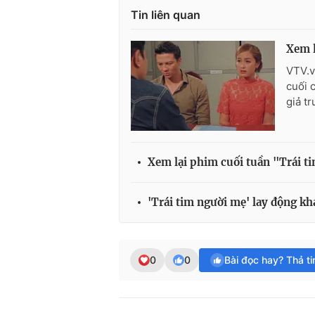
Tin liên quan
Xem 
VTV.v
cuối 
giả t
Xem lại phim cuối tuần "Trái t
'Trái tim người mẹ' lay động kh
0
0
Bài đọc hay? Thả t