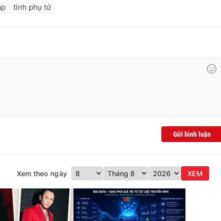
ập
tình phụ tử
Gửi bình luận
Xem theo ngày
XEM