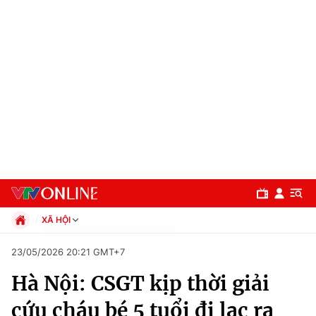
XÃ HỘI
Chính trị
23/05/2026 20:21 GMT+7
Xã hội
Hà Nội: CSGT kịp thời giải
Pháp luật
Chuyên mục
Kinh tế
cứu cháu bé 5 tuổi đi lạc ra
Thể thao