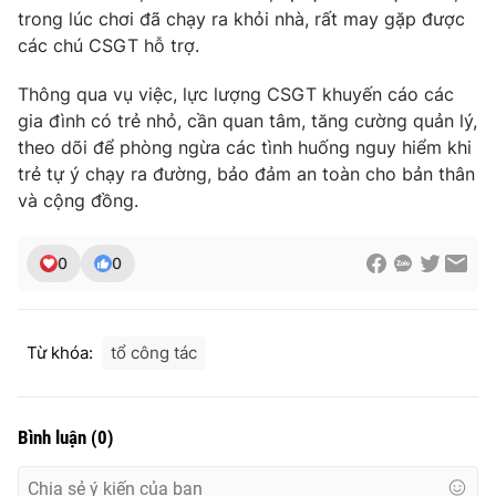
Ðiện thoại Thời báo VTV:
024.66 897 897
trong lúc chơi đã chạy ra khỏi nhà, rất may gặp được
Email:
toasoan@vtv.vn
các chú CSGT hỗ trợ.
Liên hệ quảng cáo:
024-7300.7108
Thông qua vụ việc, lực lượng CSGT khuyến cáo các
gia đình có trẻ nhỏ, cần quan tâm, tăng cường quản lý,
theo dõi để phòng ngừa các tình huống nguy hiểm khi
trẻ tự ý chạy ra đường, bảo đảm an toàn cho bản thân
và cộng đồng.
0
0
Từ khóa:
tổ công tác
® Cấm sao chép dưới mọi hình thức nếu không có sự chấp
thuận bằng văn bản. Ghi rõ nguồn VTV.vn khi phát hành lại
thông tin từ website này.
Bình luận
(
0
)