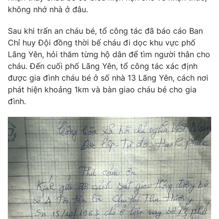
không nhớ nhà ở đâu.
Photo
Infographic
Sau khi trấn an cháu bé, tổ công tác đã báo cáo Ban
Chỉ huy Đội đồng thời bế cháu đi dọc khu vực phố
Video
Shorts video
Lãng Yên, hỏi thăm từng hộ dân để tìm người thân cho
cháu. Đến cuối phố Lãng Yên, tổ công tác xác định
VTV Money
VTV Thể thao
được gia đình cháu bé ở số nhà 13 Lãng Yên, cách nơi
phát hiện khoảng 1km và bàn giao cháu bé cho gia
VTV Sức khoẻ
Bất động sản
đình.
Thị trường 24h
Tấm lòng Việt
VTV4
Vươn mình bằng AI
VTV9
VTV8
Liên hệ tòa soạn
English