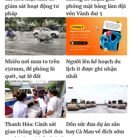
giám sát hoạt động tư
phóng mặt bằng làm đội
pháp
vốn Vành đai 5
Nhiều nơi mưa to trên
Người lên kế hoạch du
150mm, đề phòng lũ
lịch ít được ghi nhận
quét, sạt lở đất
nhất
Thanh Hóa: Cảnh sát
Dồn sức đưa dự án sân
giao thông kịp thời đưa
bay Cà Mau về đích sớm