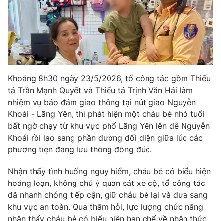
Phim VTV
Giải trí
Hậu trường
Điện ảnh
Đời sống
Nhân vật
Âm nhạc
Du lịch
Khán giả
Giáo dục
Sao
Khoảng 8h30 ngày 23/5/2026, tổ công tác gồm Thiếu
Làm đẹp
Giải sao mai
Tuyển sinh
tá Trần Mạnh Quyết và Thiếu tá Trịnh Văn Hải làm
Công nghệ
Chất lượng cuộc sống
nhiệm vụ bảo đảm giao thông tại nút giao Nguyễn
Học trực tuyến
Khoái - Lãng Yên, thì phát hiện một cháu bé nhỏ tuổi
Hitech Công nghệ tương lai
Giao lưu trực tuyến
bất ngờ chạy từ khu vực phố Lãng Yên lên đê Nguyễn
Sản phẩm
Khoái rồi lao sang phần đường đối diện giữa lúc các
phương tiện đang lưu thông đông đúc.
Lịch phát sóng
Thị trường
Nhận thấy tình huống nguy hiểm, cháu bé có biểu hiện
Tư vấn
hoảng loạn, không chú ý quan sát xe cộ, tổ công tác
Chuyên mục khác
đã nhanh chóng tiếp cận, giữ cháu bé lại và đưa sang
khu vực an toàn. Qua thăm hỏi, lực lượng chức năng
Emagazine
Podcast
nhận thấy cháu bé có biểu hiện hạn chế về nhận thức,