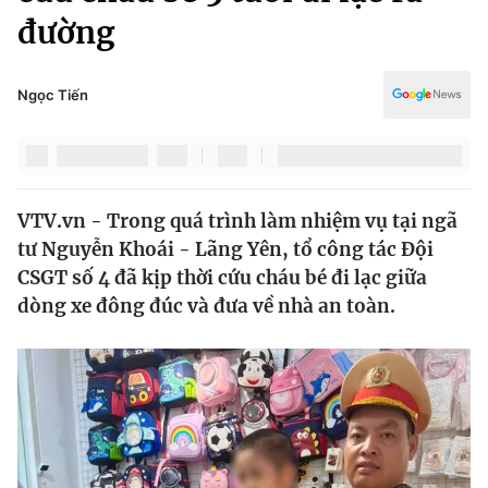
Chính trị
đường
Truyền hình
Văn hóa - Giải trí
Xã hội
Y tế
Ngọc Tiến
Đời sống
Pháp luật
Công nghệ
Giáo dục
Y tế
VTV.vn - Trong quá trình làm nhiệm vụ tại ngã
tư Nguyễn Khoái - Lãng Yên, tổ công tác Đội
Thế giới
CSGT số 4 đã kịp thời cứu cháu bé đi lạc giữa
Tin tức
dòng xe đông đúc và đưa về nhà an toàn.
Kinh tế
Thế giới đó đây
Tài chính
Dữ liệu và đời sống
Câu chuyện quốc tế
Thị trường
Truyền hình
Góc doanh nghiệp