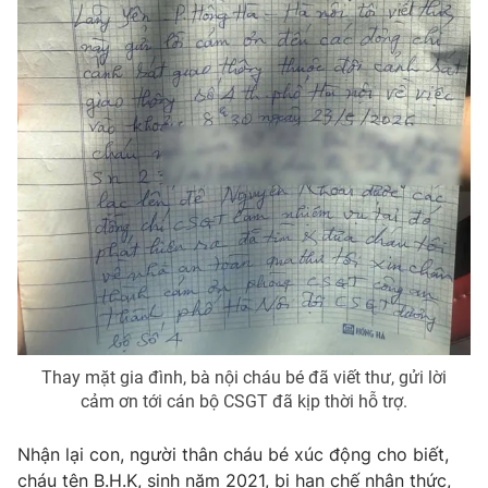
THỜI BÁO VTV
Theo dõi báo trên
Cơ quan chủ quản:
Đài Truyền hình Việt Nam
Cơ quan báo chí:
Thời báo VTV
Giấy phép hoạt động báo in và báo điện tử số 483/GP-BTTTT
cấp ngày 29/12/2023
Thay mặt gia đình, bà nội cháu bé đã viết thư, gửi lời
Tổng Biên tập:
Vũ Thanh Thủy
cảm ơn tới cán bộ CSGT đã kịp thời hỗ trợ.
Phó Tổng Biên tập:
Nguyễn Thị Mỹ Hạnh, Phạm Quốc Thắng,
Nguyễn Trọng Ninh
Nhận lại con, người thân cháu bé xúc động cho biết,
Tổng đài VTV:
024.38 355 931 - 024.38 355 932
cháu tên B.H.K, sinh năm 2021, bị hạn chế nhận thức,