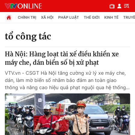
CHÍNH TRỊ
XÃ HỘI
PHÁP LUẬT
THẾ GIỚI
KINH TẾ
TRUYỀ
tổ công tác
Chuyên mục
Hà Nội: Hàng loạt tài xế điều khiển xe
Chính trị
máy che, dán biển số bị xử phạt
VTV.vn - CSGT Hà Nội tăng cường xử lý xe máy che,
Xã hội
dán, làm mờ biển số nhằm bảo đảm an toàn giao
thông và nâng cao hiệu quả phạt nguội qua hệ thống...
Pháp luật
Y tế
Thế giới