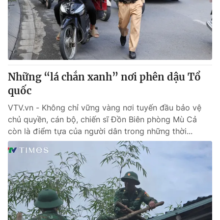
Tin tức
Kinh tế
Thế giới đó đây
Tài chính
Dữ liệu và đời sống
Câu chuyện quốc tế
Thị trường
Những “lá chắn xanh” nơi phên dậu Tổ
Truyền hình
Góc doanh nghiệp
quốc
Phim VTV
Giải trí
VTV.vn - Không chỉ vững vàng nơi tuyến đầu bảo vệ
Hậu trường
chủ quyền, cán bộ, chiến sĩ Đồn Biên phòng Mù Cả
Điện ảnh
còn là điểm tựa của người dân trong những thời...
Đời sống
Nhân vật
Âm nhạc
Du lịch
Khán giả
Giáo dục
Sao
Làm đẹp
Giải sao mai
Tuyển sinh
Công nghệ
Chất lượng cuộc sống
Học trực tuyến
Hitech Công nghệ tương lai