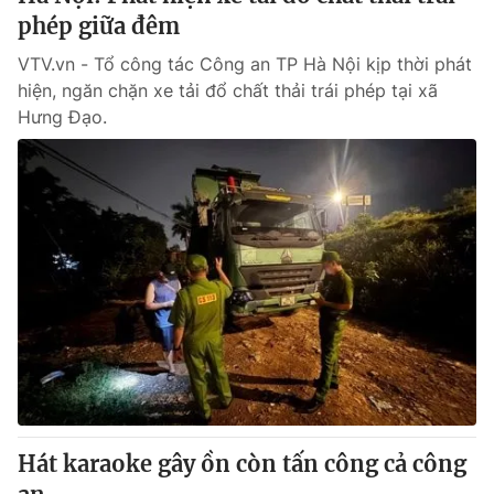
phép giữa đêm
VTV.vn - Tổ công tác Công an TP Hà Nội kịp thời phát
hiện, ngăn chặn xe tải đổ chất thải trái phép tại xã
Hưng Đạo.
Hát karaoke gây ồn còn tấn công cả công