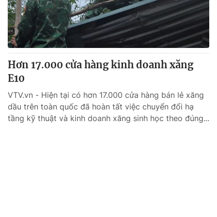
Giao lưu trực tuyến
Sản phẩm
Lịch phát sóng
Thị trường
Tư vấn
Hơn 17.000 cửa hàng kinh doanh xăng
Chuyên mục khác
E10
Emagazine
Podcast
VTV.vn - Hiện tại có hơn 17.000 cửa hàng bán lẻ xăng
dầu trên toàn quốc đã hoàn tất việc chuyển đổi hạ
Photo
Infographic
tầng kỹ thuật và kinh doanh xăng sinh học theo đúng...
Video
Shorts video
VTV Money
VTV Thể thao
VTV Sức khoẻ
Bất động sản