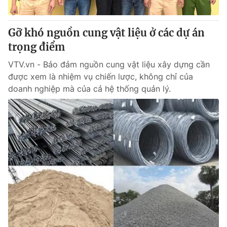
Gỡ khó nguồn cung vật liệu ở các dự án
trọng điểm
® Cấm sao chép dưới mọi hình thức nếu không có sự chấp
thuận bằng văn bản. Ghi rõ nguồn VTV.vn khi phát hành lại
VTV.vn - Bảo đảm nguồn cung vật liệu xây dựng cần
thông tin từ website này.
được xem là nhiệm vụ chiến lược, không chỉ của
doanh nghiệp mà của cả hệ thống quản lý.