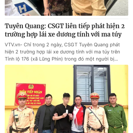
Cơ quan báo chí:
Thời báo VTV
Giấy phép hoạt động báo in và báo điện tử số 483/GP-BTTTT
cấp ngày 29/12/2023
Tuyên Quang: CSGT liên tiếp phát hiện 2
Tổng Biên tập:
Vũ Thanh Thủy
trường hợp lái xe dương tính với ma túy
Phó Tổng Biên tập:
Nguyễn Thị Mỹ Hạnh, Phạm Quốc Thắng,
VTV.vn- Chỉ trong 2 ngày, CSGT Tuyên Quang phát
Nguyễn Trọng Ninh
hiện 2 trường hợp lái xe dương tính với ma túy trên
Tổng đài VTV:
024.38 355 931 - 024.38 355 932
Tỉnh lộ 176 (xã Lũng Phìn) trong đó một người bị...
Ðiện thoại Thời báo VTV:
024.66 897 897
Email:
toasoan@vtv.vn
Liên hệ quảng cáo:
024-7300.7108