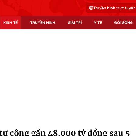
Truyền hình trực tuyến
KINH TẾ
TRUYỀN HÌNH
GIẢI TRÍ
Y TẾ
ĐỜI SỐNG
Pháp luật
Y tế
Truyền hình
Multimedia
Phim VTV
Video
Hậu trường
Shorts video
Nhân vật
Podcast
Khán giả
EMagazine
Giải sao mai
Photo
 tư công gần 48.000 tỷ đồng sau 5
Infographic