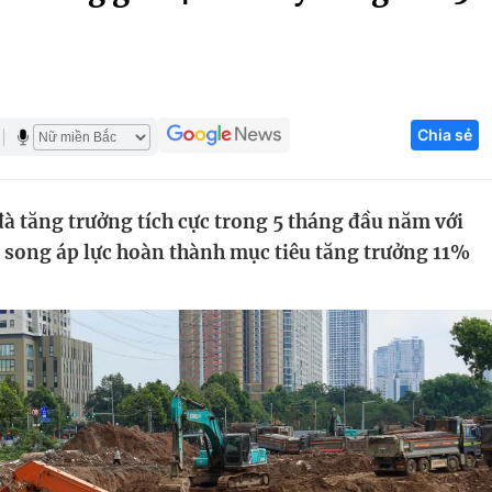
Góc ảnh
Giáo dục
Công nghệ
Chia sẻ
Tuyển sinh
Hitech Công ng
Học trực tuyến
Sản phẩm
đà tăng trưởng tích cực trong 5 tháng đầu năm với
g
Thị trường
, song áp lực hoàn thành mục tiêu tăng trưởng 11%
Tư vấn