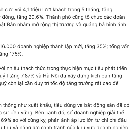
ích cực với 4,1 triệu lượt khách trong 5 tháng, tăng
tỷ đồng, tăng 20,6%. Thành phố cũng tổ chức các đoàn
Nhật Bản nhằm mở rộng thị trường và quảng bá hình ảnh
 16.000 doanh nghiệp thành lập mới, tăng 35%; tổng vố
tăng 175%.
ới nhiều thách thức trong thực hiện mục tiêu phát triển
uý I tăng 7,87% và Hà Nội đã xây dựng kịch bản tăng
ý còn lại cần duy trì tốc độ tăng trưởng rất cao để
n thống như xuất khẩu, tiêu dùng và bất động sản đã c
 sự bền vững. Bên cạnh đó, số doanh nghiệp giải thể
69% so với cùng kỳ, phản ánh áp lực lớn từ chi phí đầu
 tiêu thụ và năng lực cạnh tranh của khu vực doanh nghiệp