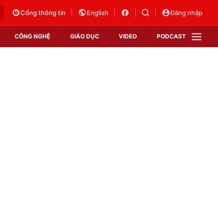
Cổng thông tin
English
Đăng nhập
CÔNG NGHỆ
GIÁO DỤC
VIDEO
PODCAST
VTV Money
VTV Thể thao
VTV Sức khoẻ
Bất động sản
Thị trường 24h
Tấm lòng Việt
Vươn mình bằng AI
VTV4
VTV8
VTV9
Lịch phát sóng
Giao lưu trực tuyến
Sự kiện