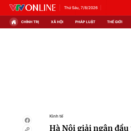
Thứ Sáu, 7/8/2026
CHÍNH TRỊ
XÃ HỘI
PHÁP LUẬT
THẾ GIỚI
Chính trị
Xã hội
Thế giới
Kinh tế
Tin tức
Tài chính
Thế giới đó đây
Thị trường
Câu chuyện quốc tế
Góc doanh nghiệp
Dữ liệu và đời sống
Kinh tế
Hà Nội giải ngân đầu