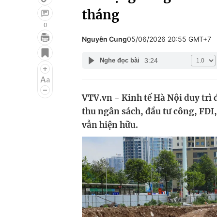
tháng
0
Nguyễn Cung
05/06/2026 20:55 GMT+7
Giải trí
Đời sống
3:24
Nghe đọc bài
Điện ảnh
Du lịch
Âm nhạc
Làm đẹp
VTV.vn - Kinh tế Hà Nội duy trì 
Sao
Chất lượng cuộc sốn
thu ngân sách, đầu tư công, FDI
vẫn hiện hữu.