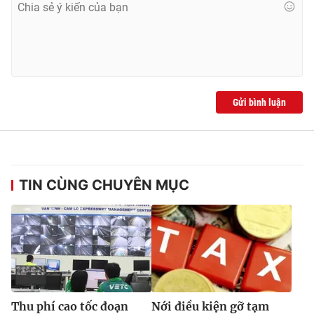
Gửi bình luận
TIN CÙNG CHUYÊN MỤC
Thu phí cao tốc đoạn
Nới điều kiện gỡ tạm