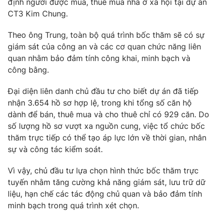
định người được mua, thuê mua nhà ở xã hội tại dự án
CT3 Kim Chung.
Photo
Infographic
Theo ông Trung, toàn bộ quá trình bốc thăm sẽ có sự
Video
Shorts video
giám sát của công an và các cơ quan chức năng liên
quan nhằm bảo đảm tính công khai, minh bạch và
công bằng.
VTV Money
VTV Thể thao
Đại diện liên danh chủ đầu tư cho biết dự án đã tiếp
VTV Sức khoẻ
Bất động sản
nhận 3.654 hồ sơ hợp lệ, trong khi tổng số căn hộ
dành để bán, thuê mua và cho thuê chỉ có 929 căn. Do
số lượng hồ sơ vượt xa nguồn cung, việc tổ chức bốc
Thị trường 24h
Tấm lòng Việt
thăm trực tiếp có thể tạo áp lực lớn về thời gian, nhân
sự và công tác kiểm soát.
VTV4
Vươn mình bằng AI
Vì vậy, chủ đầu tư lựa chọn hình thức bốc thăm trực
tuyến nhằm tăng cường khả năng giám sát, lưu trữ dữ
VTV9
VTV8
liệu, hạn chế các tác động chủ quan và bảo đảm tính
minh bạch trong quá trình xét chọn.
Liên hệ tòa soạn
English