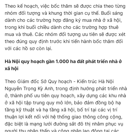
Theo kế hoạch, việc bốc thăm sẽ được chia theo từng
nhóm đối tượng và khung thời gian cụ thể. Buổi sáng
dành cho các trường hợp đăng ký mua nhà ở xã hội,
trong khi buổi chiều dành cho các trường hợp thuê
THỜI BÁO VTV
mua và thuê. Các nhóm đối tượng ưu tiên sẽ được xét
theo đúng quy định trước khi tiến hành bốc thăm đối
Theo dõi báo trên
với các hồ sơ còn lại.
Hà Nội quy hoạch gần 1.000 ha đất phát triển nhà ở
Cơ quan chủ quản:
Đài Truyền hình Việt Nam
xã hội
Cơ quan báo chí:
Thời báo VTV
Giấy phép hoạt động báo in và báo điện tử số 483/GP-BTTTT
Theo Giám đốc Sở Quy hoạch - Kiến trúc Hà Nội
cấp ngày 29/12/2023
Nguyễn Trọng Kỳ Anh, trong định hướng phát triển nhà
Tổng Biên tập:
Vũ Thanh Thủy
ở, thành phố ưu tiên quy hoạch, xây dựng các khu nhà
Phó Tổng Biên tập:
ở xã hội tập trung quy mô lớn, bảo đảm đồng bộ hạ
Nguyễn Thị Mỹ Hạnh, Phạm Quốc Thắng,
Nguyễn Trọng Ninh
tầng kỹ thuật và hạ tầng xã hội, bố trí tại các vị trí
Tổng đài VTV:
024.38 355 931 - 024.38 355 932
thuận lợi kết nối với hệ thống giao thông công cộng,
đặc biệt là mạng lưới đường sắt đô thị nhằm phục vụ
Ðiện thoại Thời báo VTV:
024.66 897 897
người thu nhập thấp và công nhân lao động tại các