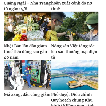
Quảng Ngãi - Nha Trang
hoãn xuất cảnh do nợ
từ ngày 14/8
thuế
Nhật Bản lần đầu giảm
Nông sản Việt tăng tốc
thuế tiêu dùng sau gần
lên sàn thương mại điện
40 năm
tử
Giá xăng, dầu cùng giảm
Phê duyệt Điều chỉnh
Quy hoạch chung Khu
kinh tế Vũng Áng, tỉnh