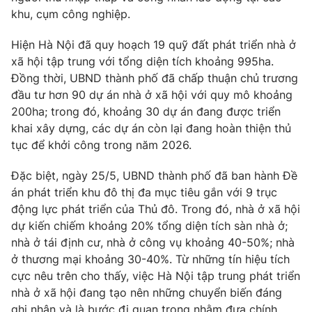
Email:
toasoan@vtv.vn
khu, cụm công nghiệp.
Liên hệ quảng cáo:
024-7300.7108
Hiện Hà Nội đã quy hoạch 19 quỹ đất phát triển nhà ở
xã hội tập trung với tổng diện tích khoảng 995ha.
Đồng thời, UBND thành phố đã chấp thuận chủ trương
đầu tư hơn 90 dự án nhà ở xã hội với quy mô khoảng
200ha; trong đó, khoảng 30 dự án đang được triển
khai xây dựng, các dự án còn lại đang hoàn thiện thủ
tục để khởi công trong năm 2026.
Đặc biệt, ngày 25/5, UBND thành phố đã ban hành Đề
án phát triển khu đô thị đa mục tiêu gắn với 9 trục
động lực phát triển của Thủ đô. Trong đó, nhà ở xã hội
® Cấm sao chép dưới mọi hình thức nếu không có sự chấp
dự kiến chiếm khoảng 20% tổng diện tích sàn nhà ở;
thuận bằng văn bản. Ghi rõ nguồn VTV.vn khi phát hành lại
nhà ở tái định cư, nhà ở công vụ khoảng 40-50%; nhà
thông tin từ website này.
ở thương mại khoảng 30-40%. Từ những tín hiệu tích
cực nêu trên cho thấy, việc Hà Nội tập trung phát triển
nhà ở xã hội đang tạo nên những chuyển biến đáng
ghi nhận và là bước đi quan trọng nhằm đưa chính