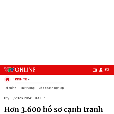
KINH TẾ
Chính trị
Tài chính
Thị trường
Góc doanh nghiệp
Xã hội
02/06/2026 20:41 GMT+7
Pháp luật
Chuyên mục
Kinh tế
Hơn 3.600 hồ sơ cạnh tranh
Thể thao