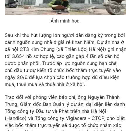
Phim VTV
Giải trí
Hậu trường
Điện ảnh
Ảnh minh họa.
Đời sống
Nhân vật
Âm nhạc
Sau khi thu hút lượng lớn người dân đăng ký trong bối
Du lịch
Khán giả
Giáo dục
Sao
cảnh nguồn cung nhà ở giá rẻ khan hiếm, Dự án nhà ở
Làm đẹp
Giải sao mai
xã hội CT3 Kim Chung (xã Thiên Lộc, Hà Nội) ghi nhận
Tuyển sinh
tới 3.654 hồ sơ hợp lệ, cao gần gấp 4 lần số căn hộ
Công nghệ
Chất lượng cuộc sống
được phân phối. Trước áp lực nguồn cung hạn chế,
Học trực tuyến
Hitech Công nghệ tương lai
chủ đầu tư dự kiến tổ chức bốc thăm trực tuyến vào
Giao lưu trực tuyến
ngày 20/6 để lựa chọn các trường hợp đủ điều kiện
Sản phẩm
mua, thuê mua và thuê nhà ở xã hội.
Lịch phát sóng
Thị trường
Trao đổi với phóng viên báo chí, ông Nguyễn Thành
Trung, Giám đốc Ban Quản lý dự án, đại diện liên danh
Tư vấn
Tổng công ty Đầu tư và Phát triển nhà Hà Nội
Chuyên mục khác
(Handico) và Tổng công ty Viglacera - CTCP, cho biết
Emagazine
Podcast
việc bốc thăm trực tuyến sẽ được tổ chức nhằm xác