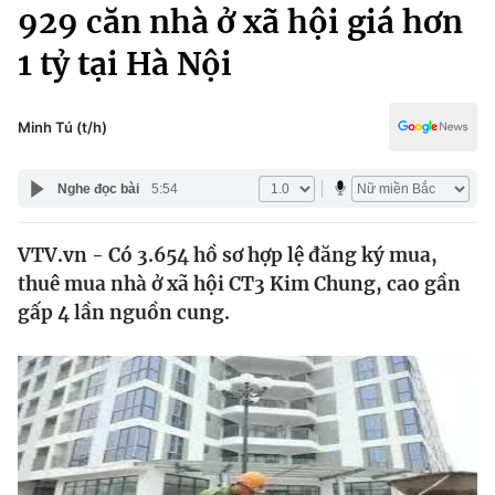
Chính trị
929 căn nhà ở xã hội giá hơn
Truyền hình
1 tỷ tại Hà Nội
Văn hóa - Giải trí
Xã hội
Y tế
Đời sống
Minh Tú (t/h)
Pháp luật
Công nghệ
Giáo dục
Nghe đọc bài
5:54
Y tế
VTV.vn - Có 3.654 hồ sơ hợp lệ đăng ký mua,
Thế giới
thuê mua nhà ở xã hội CT3 Kim Chung, cao gần
Tin tức
gấp 4 lần nguồn cung.
Kinh tế
Thế giới đó đây
Tài chính
Dữ liệu và đời sống
Câu chuyện quốc tế
Thị trường
Truyền hình
Góc doanh nghiệp