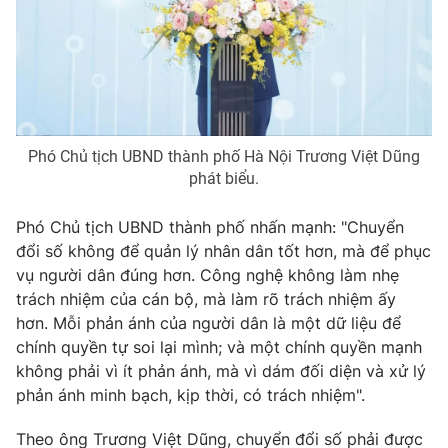
Ðiện thoại Thời báo VTV:
024.66 897 897
Email:
toasoan@vtv.vn
Liên hệ quảng cáo:
024-7300.7108
Phó Chủ tịch UBND thành phố Hà Nội Trương Việt Dũng
phát biểu.
Phó Chủ tịch UBND thành phố nhấn mạnh: "Chuyển
đổi số không để quản lý nhân dân tốt hơn, mà để phục
vụ người dân đúng hơn. Công nghệ không làm nhẹ
trách nhiệm của cán bộ, mà làm rõ trách nhiệm ấy
hơn. Mỗi phản ánh của người dân là một dữ liệu để
chính quyền tự soi lại mình; và một chính quyền mạnh
® Cấm sao chép dưới mọi hình thức nếu không có sự chấp
thuận bằng văn bản. Ghi rõ nguồn VTV.vn khi phát hành lại
không phải vì ít phản ánh, mà vì dám đối diện và xử lý
thông tin từ website này.
phản ánh minh bạch, kịp thời, có trách nhiệm".
Theo ông Trương Việt Dũng, chuyển đổi số phải được