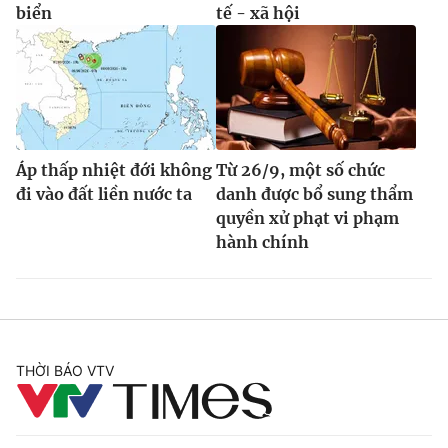
biển
tế - xã hội
Áp thấp nhiệt đới không
Từ 26/9, một số chức
đi vào đất liền nước ta
danh được bổ sung thẩm
quyền xử phạt vi phạm
hành chính
THỜI BÁO VTV