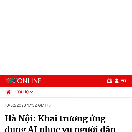
XÃ HỘI
Chính trị
10/02/2026 17:52 GMT+7
Xã hội
Hà Nội: Khai trương ứng
Pháp luật
Chuyên mục
Kinh tế
dụng AI phục vụ người dân
Thể thao