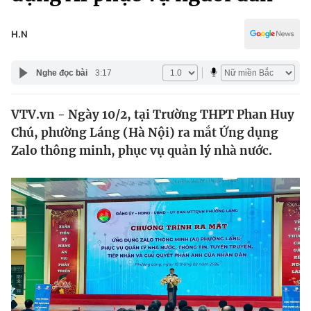
Chính trị
Truyền hình
Văn hóa - Giải trí
H.N
Xã hội
Y tế
Đời sống
Nghe đọc bài
3:17
Pháp luật
Công nghệ
Giáo dục
VTV.vn - Ngày 10/2, tại Trường THPT Phan Huy
Y tế
Chú, phường Láng (Hà Nội) ra mắt Ứng dụng
Zalo thông minh, phục vụ quản lý nhà nước.
Thế giới
Tin tức
Kinh tế
Thế giới đó đây
Tài chính
Dữ liệu và đời sống
Câu chuyện quốc tế
Thị trường
Truyền hình
Góc doanh nghiệp