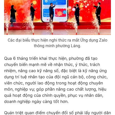
Photo
Infographic
Video
Shorts video
VTV Money
VTV Thể thao
Các đại biểu thực hiện nghi thức ra mắt Ứng dụng Zalo
thông minh phường Láng.
VTV Sức khoẻ
Bất động sản
Qua 6 tháng triển khai thực hiện, phường đã tạo
chuyển biến mạnh mẽ về nhận thức, ý thức, trách
Thị trường 24h
Tấm lòng Việt
nhiệm, nâng cao kỹ năng số, đặc biệt là kỹ năng ứng
dụng trí tuệ nhân tạo của đội ngũ cán bộ, công chức,
VTV4
Vươn mình bằng AI
viên chức, người lao động trong hoạt động chuyên
môn, nghiệp vụ; góp phần nâng cao chất lượng, hiệu
quả hoạt động của chính quyền, phục vụ nhân dân,
VTV9
VTV8
doanh nghiệp ngày càng tốt hơn.
Liên hệ tòa soạn
English
Quán triệt quan điểm chuyển đổi số phải lấy người dân