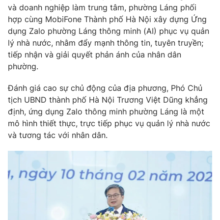
và doanh nghiệp làm trung tâm, phường Láng phối
hợp cùng MobiFone Thành phố Hà Nội xây dựng Ứng
dụng Zalo phường Láng thông minh (AI) phục vụ quản
lý nhà nước, nhằm đẩy mạnh thông tin, tuyên truyền;
THỜI BÁO VTV
tiếp nhận và giải quyết phản ánh của nhân dân
phường.
Đánh giá cao sự chủ động của địa phương, Phó Chủ
Theo dõi báo trên
tịch UBND thành phố Hà Nội Trương Việt Dũng khẳng
định, ứng dụng Zalo thông minh phường Láng là một
mô hình thiết thực, trực tiếp phục vụ quản lý nhà nước
Cơ quan chủ quản:
Đài Truyền hình Việt Nam
và tương tác với nhân dân.
Cơ quan báo chí:
Thời báo VTV
Giấy phép hoạt động báo in và báo điện tử số 483/GP-BTTTT
cấp ngày 29/12/2023
Tổng Biên tập:
Vũ Thanh Thủy
Phó Tổng Biên tập:
Nguyễn Thị Mỹ Hạnh, Phạm Quốc Thắng,
Nguyễn Trọng Ninh
Tổng đài VTV:
024.38 355 931 - 024.38 355 932