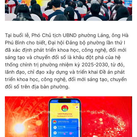
Phim VTV
Giải trí
Hậu trường
Điện ảnh
Đời sống
Nhân vật
Âm nhạc
Tại buổi lễ, Phó Chủ tịch UBND phường Láng, ông Hà
Du lịch
Khán giả
Giáo dục
Phú Bình cho biết, Đại hội Đảng bộ phường lần thứ I
Sao
Làm đẹp
đã xác định phát triển khoa học, công nghệ, đổi mới
Giải sao mai
Tuyển sinh
sáng tạo và chuyển đổi số là khâu đột phá của hệ
Công nghệ
Chất lượng cuộc sống
thống chính trị phường nhiệm kỳ 2025-2030, từ đó,
Học trực tuyến
lãnh đạo, chỉ đạo xây dựng và triển khai Đề án phát
Hitech Công nghệ tương lai
Giao lưu trực tuyến
triển khoa học, công nghệ, đổi mới sáng tạo, chuyển
Sản phẩm
đổi số trên địa bàn phường.
Lịch phát sóng
Thị trường
Tư vấn
Chuyên mục khác
Emagazine
Podcast