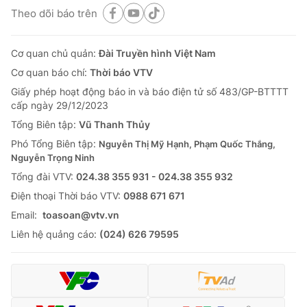
Theo dõi báo trên
Cơ quan chủ quản:
Đài Truyền hình Việt Nam
Cơ quan báo chí:
Thời báo VTV
Giấy phép hoạt động báo in và báo điện tử số 483/GP-BTTTT
cấp ngày 29/12/2023
Tổng Biên tập:
Vũ Thanh Thủy
Phó Tổng Biên tập:
Nguyễn Thị Mỹ Hạnh, Phạm Quốc Thắng,
Nguyễn Trọng Ninh
Tổng đài VTV:
024.38 355 931 - 024.38 355 932
Ðiện thoại Thời báo VTV:
0988 671 671
Email:
toasoan@vtv.vn
Liên hệ quảng cáo:
(024) 626 79595