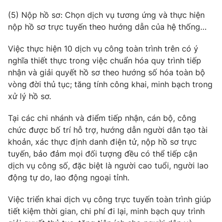
(5) Nộp hồ sơ: Chọn dịch vụ tương ứng và thực hiện
nộp hồ sơ trực tuyến theo hướng dẫn của hệ thống…
THỜI BÁO VTV
Việc thực hiện 10 dịch vụ công toàn trình trên có ý
nghĩa thiết thực trong việc chuẩn hóa quy trình tiếp
nhận và giải quyết hồ sơ theo hướng số hóa toàn bộ
vòng đời thủ tục; tăng tính công khai, minh bạch trong
Theo dõi báo trên
xử lý hồ sơ.
Tại các chi nhánh và điểm tiếp nhận, cán bộ, công
Cơ quan chủ quản:
Đài Truyền hình Việt Nam
chức được bố trí hỗ trợ, hướng dẫn người dân tạo tài
Cơ quan báo chí:
Thời báo VTV
khoản, xác thực định danh điện tử, nộp hồ sơ trực
Giấy phép hoạt động báo in và báo điện tử số 483/GP-BTTTT
tuyến, bảo đảm mọi đối tượng đều có thể tiếp cận
cấp ngày 29/12/2023
dịch vụ công số, đặc biệt là người cao tuổi, người lao
Tổng Biên tập:
Vũ Thanh Thủy
động tự do, lao động ngoại tỉnh.
Phó Tổng Biên tập:
Nguyễn Thị Mỹ Hạnh, Phạm Quốc Thắng,
Việc triển khai dịch vụ công trực tuyến toàn trình giúp
Nguyễn Trọng Ninh
tiết kiệm thời gian, chi phí đi lại, minh bạch quy trình
Tổng đài VTV:
024.38 355 931 - 024.38 355 932