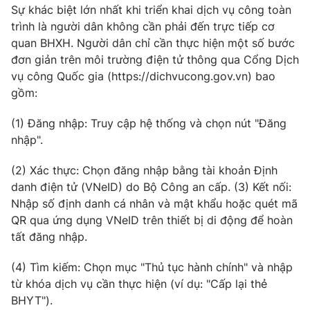
Sự khác biệt lớn nhất khi triển khai dịch vụ công toàn
Photo
Infographic
trình là người dân không cần phải đến trực tiếp cơ
quan BHXH. Người dân chỉ cần thực hiện một số bước
đơn giản trên môi trường điện tử thông qua Cổng Dịch
Video
Shorts video
vụ công Quốc gia (https://dichvucong.gov.vn) bao
gồm:
VTV Money
VTV Thể thao
(1) Đăng nhập: Truy cập hệ thống và chọn nút "Đăng
nhập".
VTV Sức khoẻ
Bất động sản
(2) Xác thực: Chọn đăng nhập bằng tài khoản Định
Thị trường 24h
Tấm lòng Việt
danh điện tử (VNeID) do Bộ Công an cấp. (3) Kết nối:
Nhập số định danh cá nhân và mật khẩu hoặc quét mã
QR qua ứng dụng VNeID trên thiết bị di động để hoàn
VTV4
Vươn mình bằng AI
tất đăng nhập.
VTV9
VTV8
(4) Tìm kiếm: Chọn mục "Thủ tục hành chính" và nhập
từ khóa dịch vụ cần thực hiện (ví dụ: "Cấp lại thẻ
BHYT").
Liên hệ tòa soạn
English