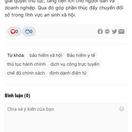
giải quyết thủ tục, tăng tiện ích cho người dân và
Ðiện thoại Thời báo VTV:
024.66 897 897
doanh nghiệp. Qua đó góp phần thúc đẩy chuyển đổi
Email:
toasoan@vtv.vn
số trong lĩnh vực an sinh xã hội.
Liên hệ quảng cáo:
024-7300.7108
0
0
Từ khóa:
bảo hiểm xã hội
Bảo hiểm y tế
thủ tục hành chính
dịch vụ công trực tuyến
chế độ chính sách
định danh điện tử
Bình luận
(
0
)
® Cấm sao chép dưới mọi hình thức nếu không có sự chấp
thuận bằng văn bản. Ghi rõ nguồn VTV.vn khi phát hành lại
thông tin từ website này.