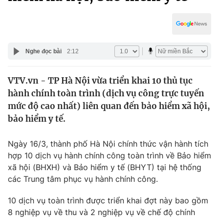
Chính trị
Truyền hình
Văn hóa - Giải trí
Xã hội
Y tế
Đời sống
Nghe đọc bài
2:12
Pháp luật
Công nghệ
Giáo dục
VTV.vn - TP Hà Nội vừa triển khai 10 thủ tục
Y tế
hành chính toàn trình (dịch vụ công trực tuyến
mức độ cao nhất) liên quan đến bảo hiểm xã hội,
Thế giới
bảo hiểm y tế.
Tin tức
Ngày 16/3, thành phố Hà Nội chính thức vận hành tích
Kinh tế
hợp 10 dịch vụ hành chính công toàn trình về Bảo hiểm
Thế giới đó đây
Tài chính
xã hội (BHXH) và Bảo hiểm y tế (BHYT) tại hệ thống
Dữ liệu và đời sống
Câu chuyện quốc tế
các Trung tâm phục vụ hành chính công.
Thị trường
10 dịch vụ toàn trình được triển khai đợt này bao gồm
Truyền hình
Góc doanh nghiệp
8 nghiệp vụ về thu và 2 nghiệp vụ về chế độ chính