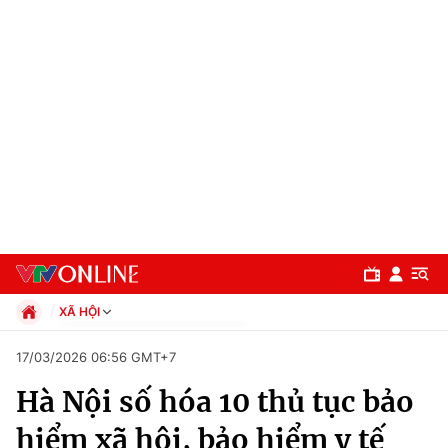
XÃ HỘI
Chính trị
17/03/2026 06:56 GMT+7
Xã hội
Hà Nội số hóa 10 thủ tục bảo
Pháp luật
Chuyên mục
Kinh tế
hiểm xã hội, bảo hiểm y tế
Thể thao