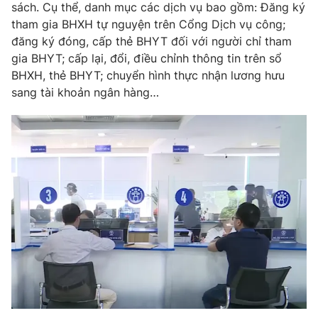
Phim VTV
sách. Cụ thể, danh mục các dịch vụ bao gồm: Đăng ký
Giải trí
tham gia BHXH tự nguyện trên Cổng Dịch vụ công;
Hậu trường
đăng ký đóng, cấp thẻ BHYT đối với người chỉ tham
Điện ảnh
Đời sống
gia BHYT; cấp lại, đổi, điều chỉnh thông tin trên sổ
Nhân vật
Âm nhạc
BHXH, thẻ BHYT; chuyển hình thực nhận lương hưu
Du lịch
Khán giả
sang tài khoản ngân hàng…
Giáo dục
Sao
Làm đẹp
Giải sao mai
Tuyển sinh
Công nghệ
Chất lượng cuộc sống
Học trực tuyến
Hitech Công nghệ tương lai
Giao lưu trực tuyến
Sản phẩm
Lịch phát sóng
Thị trường
Tư vấn
Chuyên mục khác
Emagazine
Podcast