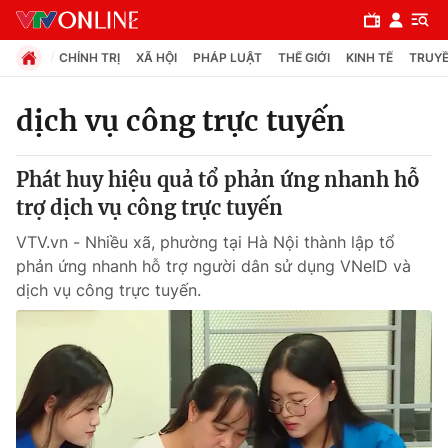
CHÍNH TRỊ
XÃ HỘI
PHÁP LUẬT
THẾ GIỚI
KINH TẾ
TRUYỀ
dịch vụ công trực tuyến
Chuyên mục
Phát huy hiệu quả tổ phản ứng nhanh hỗ
Chính trị
trợ dịch vụ công trực tuyến
VTV.vn - Nhiều xã, phường tại Hà Nội thành lập tổ
Xã hội
phản ứng nhanh hỗ trợ người dân sử dụng VNeID và
dịch vụ công trực tuyến.
Pháp luật
Y tế
Thế giới