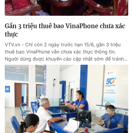
Giấy phép hoạt động báo in và báo điện tử số 483/GP-BTTTT
cấp ngày 29/12/2023
Tổng Biên tập:
Vũ Thanh Thủy
Gần 3 triệu thuê bao VinaPhone chưa xác
Phó Tổng Biên tập:
Nguyễn Thị Mỹ Hạnh, Phạm Quốc Thắng,
thực
Nguyễn Trọng Ninh
Tổng đài VTV:
024.38 355 931 - 024.38 355 932
VTV.vn - Chỉ còn 2 ngày trước hạn 15/6, gần 3 triệu
Ðiện thoại Thời báo VTV:
024.66 897 897
thuê bao VinaPhone vẫn chưa xác thực thông tin.
Email:
toasoan@vtv.vn
Người dùng được khuyến cáo cập nhật sớm để tránh...
Liên hệ quảng cáo:
024-7300.7108