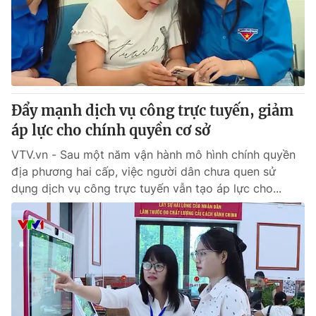
Tin tức
Kinh tế
Thế giới đó đây
Tài chính
Dữ liệu và đời sống
Câu chuyện quốc tế
Thị trường
Đẩy mạnh dịch vụ công trực tuyến, giảm
Truyền hình
Góc doanh nghiệp
áp lực cho chính quyền cơ sở
Phim VTV
Giải trí
VTV.vn - Sau một năm vận hành mô hình chính quyền
Hậu trường
địa phương hai cấp, việc người dân chưa quen sử
Điện ảnh
dụng dịch vụ công trực tuyến vẫn tạo áp lực cho...
Đời sống
Nhân vật
Âm nhạc
Du lịch
Khán giả
Giáo dục
Sao
Làm đẹp
Giải sao mai
Tuyển sinh
Công nghệ
Chất lượng cuộc sống
Học trực tuyến
Hitech Công nghệ tương lai