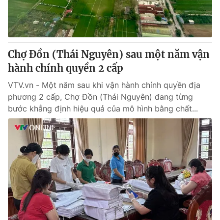
Thị trường 24h
Tấm lòng Việt
VTV4
Vươn mình bằng AI
Chợ Đồn (Thái Nguyên) sau một năm vận
VTV9
VTV8
hành chính quyền 2 cấp
VTV.vn - Một năm sau khi vận hành chính quyền địa
Liên hệ tòa soạn
English
phương 2 cấp, Chợ Đồn (Thái Nguyên) đang từng
bước khẳng định hiệu quả của mô hình bằng chất...
THỜI BÁO VTV
Theo dõi báo trên
Cơ quan chủ quản:
Đài Truyền hình Việt Nam
Cơ quan báo chí:
Thời báo VTV