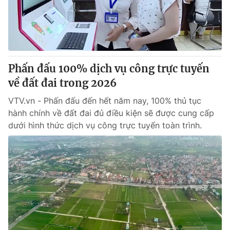
Giao lưu trực tuyến
Sản phẩm
Lịch phát sóng
Thị trường
Tư vấn
Phấn đấu 100% dịch vụ công trực tuyến
Chuyên mục khác
về đất đai trong 2026
Emagazine
Podcast
VTV.vn - Phấn đấu đến hết năm nay, 100% thủ tục
hành chính về đất đai đủ điều kiện sẽ được cung cấp
Photo
Infographic
dưới hình thức dịch vụ công trực tuyến toàn trình.
Video
Shorts video
VTV Money
VTV Thể thao
VTV Sức khoẻ
Bất động sản