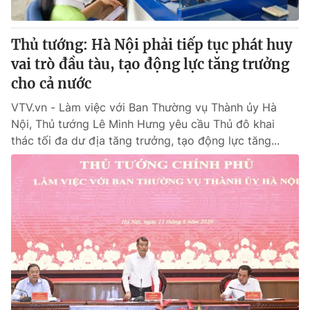
® Cấm sao chép dưới mọi hình thức nếu không có sự chấp
Thủ tướng: Hà Nội phải tiếp tục phát huy
thuận bằng văn bản. Ghi rõ nguồn VTV.vn khi phát hành lại
vai trò đầu tàu, tạo động lực tăng trưởng
thông tin từ website này.
cho cả nước
VTV.vn - Làm việc với Ban Thường vụ Thành ủy Hà
Nội, Thủ tướng Lê Minh Hưng yêu cầu Thủ đô khai
thác tối đa dư địa tăng trưởng, tạo động lực tăng...