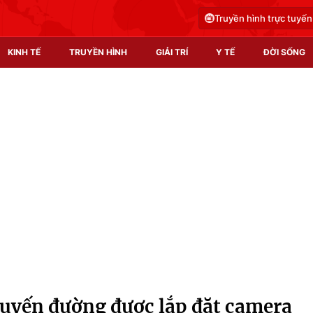
Truyền hình trực tuyến
KINH TẾ
TRUYỀN HÌNH
GIẢI TRÍ
Y TẾ
ĐỜI SỐNG
Pháp luật
Y tế
Truyền hình
Multimedia
Phim VTV
Video
Hậu trường
Shorts video
Nhân vật
Podcast
Khán giả
EMagazine
Giải sao mai
Photo
uyến đường được lắp đặt camera
Infographic