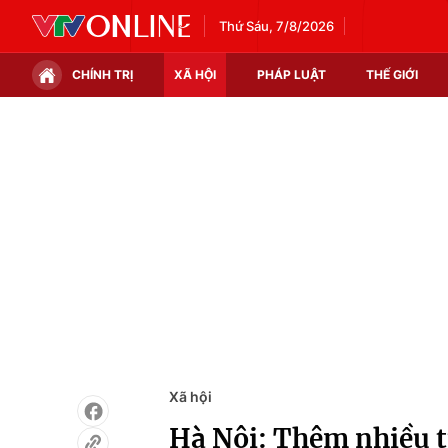
Thứ Sáu, 7/8/2026
CHÍNH TRỊ
XÃ HỘI
PHÁP LUẬT
THẾ GIỚI
Chính trị
Xã hội
Thế giới
Kinh tế
Tin tức
Tài chính
Thế giới đó đây
Thị trường
Câu chuyện quốc tế
Góc doanh nghiệp
Dữ liệu và đời sống
Xã hội
Hà Nội: Thêm nhiều t