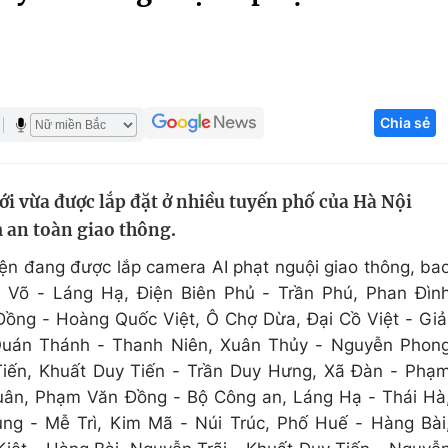
Góc ảnh
Giáo dục
Công nghệ
Chia sẻ
Tuyển sinh
Hitech Công ng
Học trực tuyến
Sản phẩm
i vừa được lắp đặt ở nhiều tuyến phố của Hà Nội
g
Thị trường
m an toàn giao thông.
Tư vấn
ện đang được lắp camera AI phạt nguội giao thông, ba
g Võ - Láng Hạ, Điện Biên Phủ - Trần Phú, Phan Đìn
ng - Hoàng Quốc Việt, Ô Chợ Dừa, Đại Cồ Việt - Giả
Quán Thánh - Thanh Niên, Xuân Thủy - Nguyễn Phon
Tiến, Khuất Duy Tiến - Trần Duy Hưng, Xã Đàn - Phạ
uân, Phạm Văn Đồng - Bộ Công an, Láng Hạ - Thái Hà
g - Mễ Trì, Kim Mã - Núi Trúc, Phố Huế - Hàng Bài