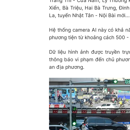
Tràng Thi - Cửa Nam, Lý Thường K
Xiển, Bà Triệu, Hai Bà Trưng, Đin
La, tuyến Nhật Tân - Nội Bài mới..
Hệ thống camera AI này có khả n
phương tiện từ khoảng cách 500 -
Dữ liệu hình ảnh được truyền trự
thông báo vi phạm đến chủ phươn
an địa phương.