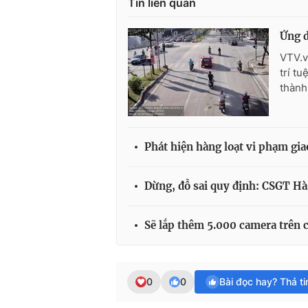
Tin liên quan
Ứng d
VTV.v
trí t
thành
Phát hiện hàng loạt vi phạm gi
Dừng, đỗ sai quy định: CSGT H
Sẽ lắp thêm 5.000 camera trên c
0
0
Bài đọc hay? Thả t