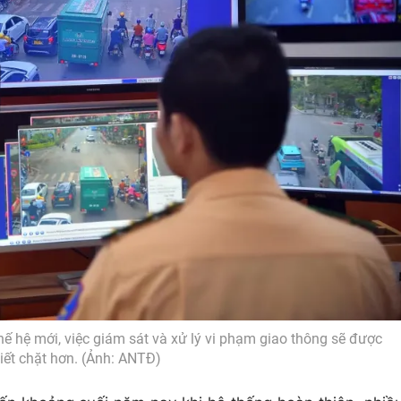
ế hệ mới, việc giám sát và xử lý vi phạm giao thông sẽ được
iết chặt hơn. (Ảnh: ANTĐ)