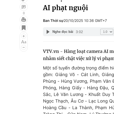
AI phạt nguội
0
Ban Thời sự
20/10/2025 10:36 GMT+7
Giải trí
Đời sống
3:02
Nghe đọc bài
Điện ảnh
Du lịch
Âm nhạc
Làm đẹp
VTV.vn - Hàng loạt camera AI mớ
Sao
Chất lượng cuộc sốn
nhằm siết chặt việc xử lý vi phạ
Một số tuyến đường trọng điểm hi
gồm: Giảng Võ - Cát Linh, Giản
Phùng - Hùng Vương, Phạm Văn Đồ
Phóng, Hàng Giấy - Hàng Đậu, 
Sắc, Lê Văn Lương - Khuất Duy 
Ngọc Thạch, Âu Cơ - Lạc Long Q
Hoàng Cầu - La Thành, Phạm Hùn