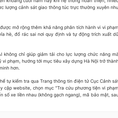
ến khoảng cuối năm nay khi hệ thống hoàn thiện, nhiề
ực lượng cảnh sát giao thông túc trực thường xuyên nh
 được mở rộng thêm khả năng phân tích hành vi vi phạ
ỉa hè, đổ rác sai nơi quy định và tự động trích xuất d
AI không chỉ giúp giảm tải cho lực lượng chức năng m
ý vi phạm, hướng tới mục tiêu xây dựng Hà Nội trở thàn
 minh hơn.
hể tự kiểm tra qua Trang thông tin điện tử Cục Cảnh sá
uy cập website, chọn mục "Tra cứu phương tiện vi phạ
ển số xe liền nhau (không gạch ngang), mã bảo mật, sa