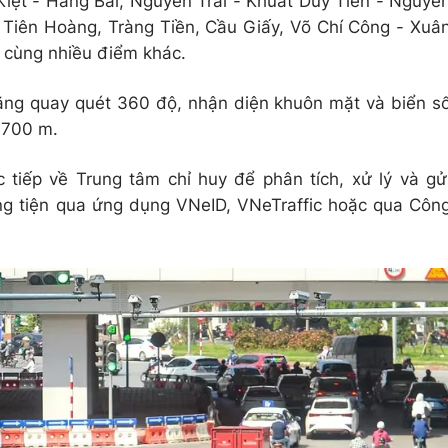
iệt - Hàng Bài, Nguyễn Trãi - Khuất Duy Tiến - Nguyễ
h Tiên Hoàng, Tràng Tiền, Cầu Giấy, Võ Chí Công - Xuâ
. cùng nhiều điểm khác.
ăng quay quét 360 độ, nhận diện khuôn mặt và biển s
 700 m.
c tiếp về Trung tâm chỉ huy để phân tích, xử lý và gử
g tiện qua ứng dụng VNeID, VNeTraffic hoặc qua Côn