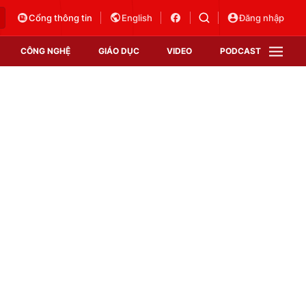
Cổng thông tin
English
Đăng nhập
CÔNG NGHỆ
GIÁO DỤC
VIDEO
PODCAST
VTV Money
VTV Thể thao
VTV Sức khoẻ
Bất động sản
Thị trường 24h
Tấm lòng Việt
Vươn mình bằng AI
VTV4
VTV8
VTV9
Lịch phát sóng
Giao lưu trực tuyến
Sự kiện