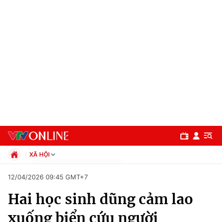
XÃ HỘI
Chính trị
12/04/2026 09:45 GMT+7
Xã hội
Hai học sinh dũng cảm lao
Pháp luật
Chuyên mục
Kinh tế
xuống biển cứu người
Thể thao