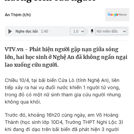
Chính trị
Truyền hình
Văn hóa - Giải trí
An Thịnh (t/h)
Xã hội
Y tế
Đời sống
Nghe đọc bài
1:40
Pháp luật
Công nghệ
Giáo dục
VTV.vn - Phát hiện người gặp nạn giữa sóng
Y tế
lớn, hai học sinh ở Nghệ An đã không ngần ngại
lao xuống cứu người.
Thế giới
Chiều 10/4, tại bãi biển Cửa Lò (tỉnh Nghệ An), liên
Tin tức
tiếp xảy ra hai vụ đuối nước khiến 1 người tử vong,
Kinh tế
trong đó có một nữ sinh tham gia cứu người nhưng
Thế giới đó đây
Tài chính
không qua khỏi.
Dữ liệu và đời sống
Câu chuyện quốc tế
Thị trường
Trước đó, khoảng 16h20 cùng ngày, em Võ Hoàng
Thành (học sinh lớp 10D4, Trường THPT Nghi Lộc 3)
Truyền hình
Góc doanh nghiệp
khi đang đi dạo trên bãi biển đã phát hiện 3 người