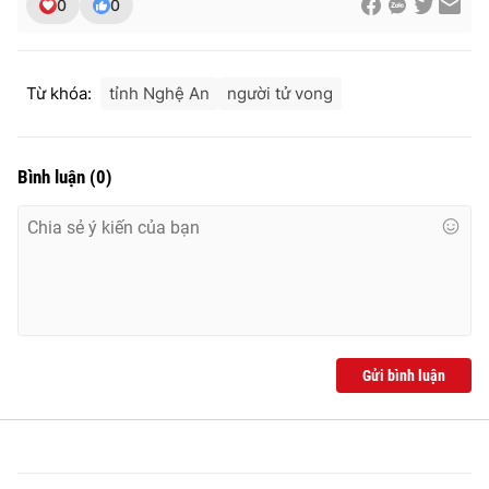
0
0
Từ khóa:
tỉnh Nghệ An
người tử vong
THỜI BÁO VTV
Bình luận
(
0
)
Theo dõi báo trên
Cơ quan chủ quản:
Đài Truyền hình Việt Nam
Cơ quan báo chí:
Thời báo VTV
Giấy phép hoạt động báo in và báo điện tử số 483/GP-BTTTT
cấp ngày 29/12/2023
Gửi bình luận
Tổng Biên tập:
Vũ Thanh Thủy
Phó Tổng Biên tập:
Nguyễn Thị Mỹ Hạnh, Phạm Quốc Thắng,
Nguyễn Trọng Ninh
Tổng đài VTV:
024.38 355 931 - 024.38 355 932