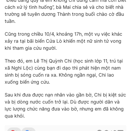
“Điều đáng quý là em không chỉ dũng cảm mà còn biết
cách xử lý tình huống”, bà Mai chia sẻ và cho biết nhà
Photo
Infographic
trường sẽ tuyên dương Thành trong buổi chào cờ đầu
tuần.
Video
Shorts video
Cũng trong chiều 10/4, khoảng 17h, một vụ việc khác
xảy ra tại bãi biển Cửa Lò khiến một nữ sinh tử vong
VTV Money
VTV Thể thao
khi tham gia cứu người.
VTV Sức khoẻ
Bất động sản
Theo đó, em Lê Thị Quỳnh Chi (học sinh lớp 11, trú tại
xã Nghi Lộc) cùng bạn đi dạo thì phát hiện một nam
sinh bị sóng cuốn ra xa. Không ngần ngại, Chi lao
Thị trường 24h
Tấm lòng Việt
xuống biển ứng cứu.
VTV4
Vươn mình bằng AI
Sau khi đưa được nạn nhân vào gần bờ, Chi bị kiệt sức
và bị dòng nước cuốn trở lại. Dù được người dân và
lực lượng chức năng đưa vào bờ, nhưng em đã không
VTV9
VTV8
qua khỏi.
Liên hệ tòa soạn
English