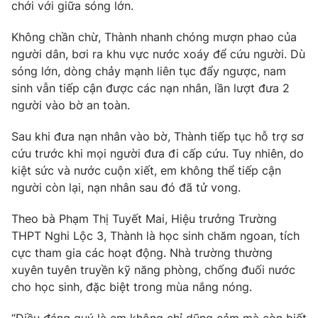
Phim VTV
chới với giữa sóng lớn.
Giải trí
Hậu trường
Không chần chừ, Thành nhanh chóng mượn phao của
Điện ảnh
người dân, bơi ra khu vực nước xoáy để cứu người. Dù
Đời sống
Nhân vật
sóng lớn, dòng chảy mạnh liên tục đẩy ngược, nam
Âm nhạc
Du lịch
sinh vẫn tiếp cận được các nạn nhân, lần lượt đưa 2
Khán giả
Giáo dục
Sao
người vào bờ an toàn.
Làm đẹp
Giải sao mai
Tuyển sinh
Sau khi đưa nạn nhân vào bờ, Thành tiếp tục hỗ trợ sơ
Công nghệ
Chất lượng cuộc sống
cứu trước khi mọi người đưa đi cấp cứu. Tuy nhiên, do
Học trực tuyến
Hitech Công nghệ tương lai
kiệt sức và nước cuộn xiết, em không thể tiếp cận
Giao lưu trực tuyến
người còn lại, nạn nhân sau đó đã tử vong.
Sản phẩm
Theo bà Phạm Thị Tuyết Mai, Hiệu trưởng Trường
Lịch phát sóng
Thị trường
THPT Nghi Lộc 3, Thành là học sinh chăm ngoan, tích
cực tham gia các hoạt động. Nhà trường thường
Tư vấn
xuyên tuyên truyền kỹ năng phòng, chống đuối nước
Chuyên mục khác
cho học sinh, đặc biệt trong mùa nắng nóng.
Emagazine
Podcast