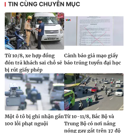
Ðiện thoại Thời báo VTV:
TIN CÙNG CHUYÊN MỤC
024.66 897 897
Email:
toasoan@vtv.vn
Liên hệ quảng cáo:
024-7300.7108
Từ 10/8, xe hợp đồng
Cảnh báo giả mạo giấy
đón trả khách sai chỗ sẽ
báo trúng tuyển đại học
bị rút giấy phép
® Cấm sao chép dưới mọi hình thức nếu không có sự chấp
thuận bằng văn bản. Ghi rõ nguồn VTV.vn khi phát hành lại
thông tin từ website này.
Một ô tô bị ghi nhận gần
Từ 10-11/8, Bắc Bộ và
100 lỗi phạt nguội
Trung Bộ có nơi nắng
nóng gay gắt trên 37 độ