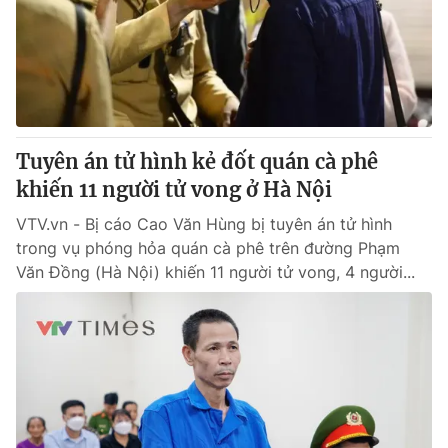
Giao lưu trực tuyến
Sản phẩm
Lịch phát sóng
Thị trường
Tư vấn
Chuyên mục khác
Tuyên án tử hình kẻ đốt quán cà phê
Emagazine
Podcast
khiến 11 người tử vong ở Hà Nội
VTV.vn - Bị cáo Cao Văn Hùng bị tuyên án tử hình
Photo
Infographic
trong vụ phóng hỏa quán cà phê trên đường Phạm
Văn Đồng (Hà Nội) khiến 11 người tử vong, 4 người...
Video
Shorts video
VTV Money
VTV Thể thao
VTV Sức khoẻ
Bất động sản