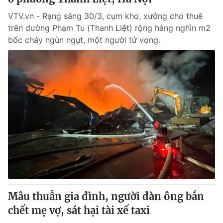
VTV.vn - Rạng sáng 30/3, cụm kho, xưởng cho thuê
trên đường Phạm Tu (Thanh Liệt) rộng hàng nghìn m2
bốc cháy ngùn ngụt, một người tử vong.
Mâu thuẫn gia đình, người đàn ông bắn
chết mẹ vợ, sát hại tài xế taxi