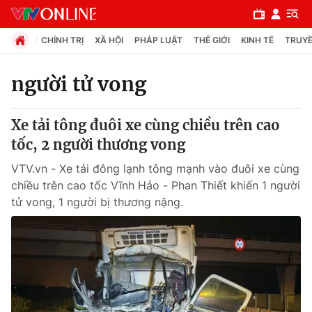
CHÍNH TRỊ
XÃ HỘI
PHÁP LUẬT
THẾ GIỚI
KINH TẾ
TRUYỀ
người tử vong
Chuyên mục
Xe tải tông đuôi xe cùng chiều trên cao
Chính trị
tốc, 2 người thương vong
VTV.vn - Xe tải đông lạnh tông mạnh vào đuôi xe cùng
Xã hội
chiều trên cao tốc Vĩnh Hảo - Phan Thiết khiến 1 người
tử vong, 1 người bị thương nặng.
Pháp luật
Y tế
Thế giới