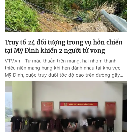
Giấy phép hoạt động báo in và báo điện tử số 483/GP-BTTTT
cấp ngày 29/12/2023
Tổng Biên tập:
Vũ Thanh Thủy
Phó Tổng Biên tập:
Nguyễn Thị Mỹ Hạnh, Phạm Quốc Thắng,
Nguyễn Trọng Ninh
Tổng đài VTV:
Truy tố 24 đối tượng trong vụ hỗn chiến
024.38 355 931 - 024.38 355 932
Ðiện thoại Thời báo VTV:
tại Mỹ Đình khiến 2 người tử vong
024.66 897 897
Email:
toasoan@vtv.vn
VTV.vn - Từ mâu thuẫn trên mạng, hai nhóm thanh
Liên hệ quảng cáo:
024-7300.7108
thiếu niên mang hung khí hẹn đánh nhau tại khu vực
Mỹ Đình, cuộc truy đuổi tốc độ cao trên đường gây...