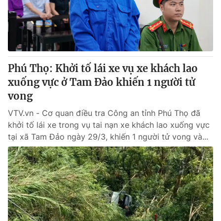
Thị trường 24h
Tấm lòng Việt
VTV4
Vươn mình bằng AI
VTV9
VTV8
Phú Thọ: Khởi tố lái xe vụ xe khách lao
xuống vực ở Tam Đảo khiến 1 người tử
Liên hệ tòa soạn
English
vong
VTV.vn - Cơ quan điều tra Công an tỉnh Phú Thọ đã
khởi tố lái xe trong vụ tai nạn xe khách lao xuống vực
tại xã Tam Đảo ngày 29/3, khiến 1 người tử vong và...
THỜI BÁO VTV
Theo dõi báo trên
Cơ quan chủ quản:
Đài Truyền hình Việt Nam
Cơ quan báo chí:
Thời báo VTV