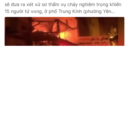
sẽ đưa ra xét xử sơ thẩm vụ cháy nghiêm trọng khiến
15 người tử vong, ở phố Trung Kính (phường Yên...
Tin mới
Video
Live
Emagazine
Trang chủ
Xe khách giường nằm va chạm xe máy, 2
người tử vong
VTV.vn - Tối 22/3, trên quốc lộ 1A đoạn Km1668+400
qua địa bàn xã Sông Lũy, tỉnh Lâm Đồng xảy ra vụ tai