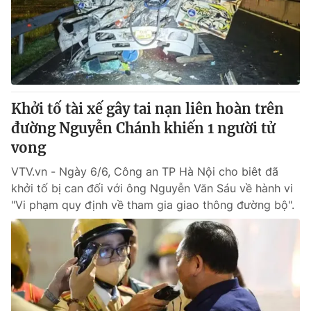
Tin tức
Kinh tế
Thế giới đó đây
Tài chính
Dữ liệu và đời sống
Câu chuyện quốc tế
Thị trường
Khởi tố tài xế gây tai nạn liên hoàn trên
Truyền hình
Góc doanh nghiệp
đường Nguyễn Chánh khiến 1 người tử
Phim VTV
vong
Giải trí
Hậu trường
VTV.vn - Ngày 6/6, Công an TP Hà Nội cho biêt đã
Điện ảnh
khởi tố bị can đối với ông Nguyễn Văn Sáu về hành vi
Đời sống
Nhân vật
"Vi phạm quy định về tham gia giao thông đường bộ".
Âm nhạc
Du lịch
Khán giả
Giáo dục
Sao
Làm đẹp
Giải sao mai
Tuyển sinh
Công nghệ
Chất lượng cuộc sống
Học trực tuyến
Hitech Công nghệ tương lai