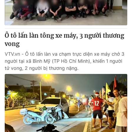
® Cấm sao chép dưới mọi hình thức nếu không có sự chấp
thuận bằng văn bản. Ghi rõ nguồn VTV.vn khi phát hành lại
thông tin từ website này.
Ô tô lấn làn tông xe máy, 3 người thương
vong
VTV.vn - Ô tô lấn làn va chạm trực diện xe máy chở 3
người tại xã Bình Mỹ (TP Hồ Chí Minh), khiến 1 người
tử vong, 2 người bị thương nặng.