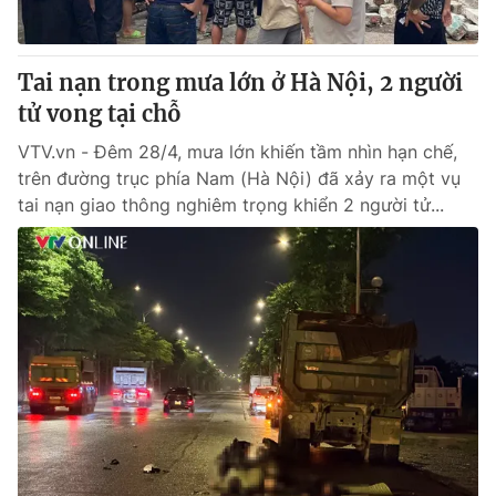
Tai nạn trong mưa lớn ở Hà Nội, 2 người
tử vong tại chỗ
VTV.vn - Đêm 28/4, mưa lớn khiến tầm nhìn hạn chế,
trên đường trục phía Nam (Hà Nội) đã xảy ra một vụ
tai nạn giao thông nghiêm trọng khiển 2 người tử...