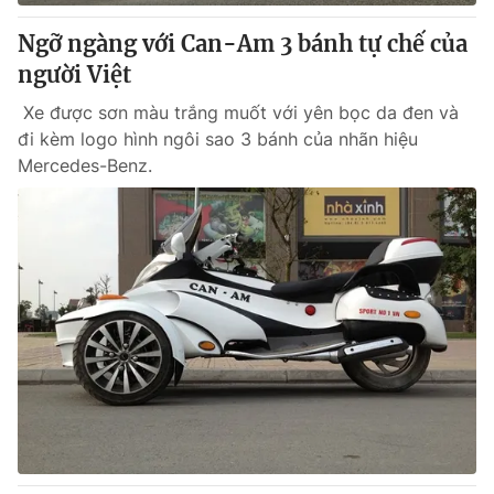
Giấy phép hoạt động báo in và báo điện tử số 483/GP-BTTTT
cấp ngày 29/12/2023
Ngỡ ngàng với Can-Am 3 bánh tự chế của
Tổng Biên tập:
người Việt
Vũ Thanh Thủy
Phó Tổng Biên tập:
Nguyễn Thị Mỹ Hạnh, Phạm Quốc Thắng,
Xe được sơn màu trắng muốt với yên bọc da đen và
Nguyễn Trọng Ninh
đi kèm logo hình ngôi sao 3 bánh của nhãn hiệu
Tổng đài VTV:
024.38 355 931 - 024.38 355 932
Mercedes-Benz.
Ðiện thoại Thời báo VTV:
024.66 897 897
Email:
toasoan@vtv.vn
Liên hệ quảng cáo:
024-7300.7108