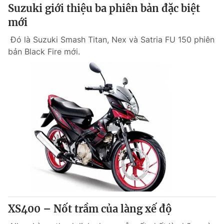
Suzuki giới thiệu ba phiên bản đặc biệt
mới
® Cấm sao chép dưới mọi hình thức nếu không có sự chấp
thuận bằng văn bản. Ghi rõ nguồn VTV.vn khi phát hành lại
Đó là Suzuki Smash Titan, Nex và Satria FU 150 phiên
thông tin từ website này.
bản Black Fire mới.
XS400 – Nốt trầm của làng xế độ