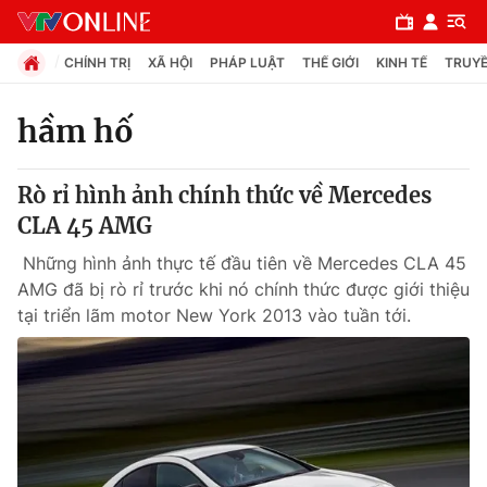
CHÍNH TRỊ
XÃ HỘI
PHÁP LUẬT
THẾ GIỚI
KINH TẾ
TRUYỀ
hầm hố
Chuyên mục
Rò rỉ hình ảnh chính thức về Mercedes
Chính trị
CLA 45 AMG
Những hình ảnh thực tế đầu tiên về Mercedes CLA 45
Xã hội
AMG đã bị rò rỉ trước khi nó chính thức được giới thiệu
tại triển lãm motor New York 2013 vào tuần tới.
Pháp luật
Y tế
Thế giới