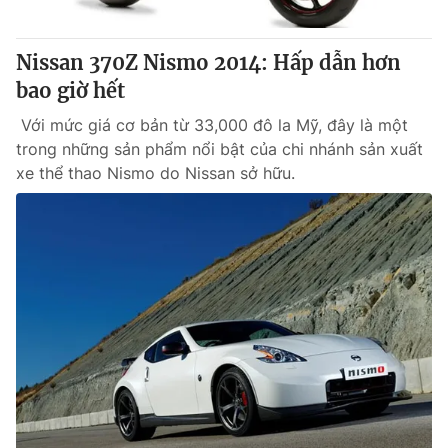
Thị trường 24h
Tấm lòng Việt
Nissan 370Z Nismo 2014: Hấp dẫn hơn
VTV4
Vươn mình bằng AI
bao giờ hết
Với mức giá cơ bản từ 33,000 đô la Mỹ, đây là một
VTV9
VTV8
trong những sản phẩm nổi bật của chi nhánh sản xuất
xe thể thao Nismo do Nissan sở hữu.
Liên hệ tòa soạn
English
THỜI BÁO VTV
Theo dõi báo trên
Cơ quan chủ quản:
Đài Truyền hình Việt Nam
Cơ quan báo chí:
Thời báo VTV