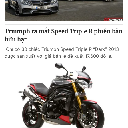
Giao lưu trực tuyến
Sản phẩm
Lịch phát sóng
Thị trường
Tư vấn
Triumph ra mắt Speed Triple R phiên bản
Chuyên mục khác
hữu hạn
Emagazine
Podcast
Chỉ có 30 chiếc Triumph Speed Triple R “Dark” 2013
được sản xuất với giá bán lẻ đề xuất 17.600 đô la.
Photo
Infographic
Video
Shorts video
VTV Money
VTV Thể thao
VTV Sức khoẻ
Bất động sản