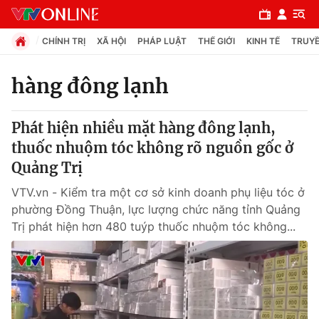
CHÍNH TRỊ
XÃ HỘI
PHÁP LUẬT
THẾ GIỚI
KINH TẾ
TRUYỀ
hàng đông lạnh
Chuyên mục
Phát hiện nhiều mặt hàng đông lạnh,
Chính trị
thuốc nhuộm tóc không rõ nguồn gốc ở
Quảng Trị
Xã hội
VTV.vn - Kiểm tra một cơ sở kinh doanh phụ liệu tóc ở
phường Đồng Thuận, lực lượng chức năng tỉnh Quảng
Pháp luật
Trị phát hiện hơn 480 tuýp thuốc nhuộm tóc không...
Y tế
Thế giới