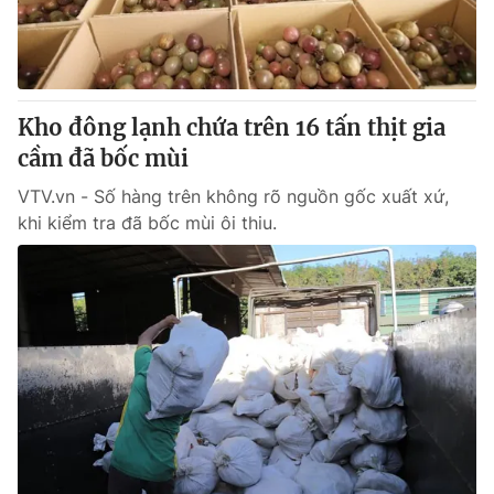
Giấy phép hoạt động báo in và báo điện tử số 483/GP-BTTTT
cấp ngày 29/12/2023
Tổng Biên tập:
Vũ Thanh Thủy
Phó Tổng Biên tập:
Nguyễn Thị Mỹ Hạnh, Phạm Quốc Thắng,
Kho đông lạnh chứa trên 16 tấn thịt gia
Nguyễn Trọng Ninh
Tổng đài VTV:
cầm đã bốc mùi
024.38 355 931 - 024.38 355 932
Ðiện thoại Thời báo VTV:
024.66 897 897
VTV.vn - Số hàng trên không rõ nguồn gốc xuất xứ,
Email:
toasoan@vtv.vn
khi kiểm tra đã bốc mùi ôi thiu.
Liên hệ quảng cáo:
024-7300.7108