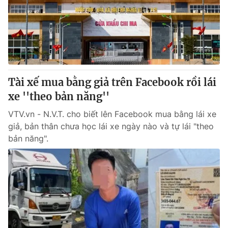
Giao lưu trực tuyến
Sản phẩm
Lịch phát sóng
Thị trường
Tư vấn
Chuyên mục khác
Tài xế mua bằng giả trên Facebook rồi lái
Emagazine
Podcast
xe ''theo bản năng''
VTV.vn - N.V.T. cho biết lên Facebook mua bằng lái xe
Photo
Infographic
giả, bản thân chưa học lái xe ngày nào và tự lái "theo
bản năng".
Video
Shorts video
VTV Money
VTV Thể thao
VTV Sức khoẻ
Bất động sản