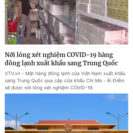
Tin tức
Kinh tế
Thế giới đó đây
Tài chính
Dữ liệu và đời sống
Câu chuyện quốc tế
Thị trường
Truyền hình
Góc doanh nghiệp
Nới lỏng xét nghiệm COVID-19 hàng
Phim VTV
đông lạnh xuất khẩu sang Trung Quốc
Giải trí
Hậu trường
VTV.vn - Mặt hàng đông lạnh của Việt Nam xuất khẩu
Điện ảnh
sang Trung Quốc qua cặp cửa khẩu Chi Ma - Ái Điểm
Đời sống
Nhân vật
sẽ được nới lỏng xét nghiệm COVID-19.
Âm nhạc
Du lịch
Khán giả
Giáo dục
Sao
Làm đẹp
Giải sao mai
Tuyển sinh
Công nghệ
Chất lượng cuộc sống
Học trực tuyến
Hitech Công nghệ tương lai