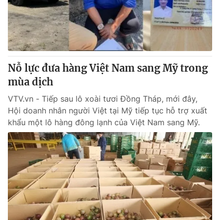
Thị trường 24h
Tấm lòng Việt
VTV4
Vươn mình bằng AI
VTV9
VTV8
Nỗ lực đưa hàng Việt Nam sang Mỹ trong
mùa dịch
Liên hệ tòa soạn
English
VTV.vn - Tiếp sau lô xoài tươi Đồng Tháp, mới đây,
Hội doanh nhân người Việt tại Mỹ tiếp tục hỗ trợ xuất
khẩu một lô hàng đông lạnh của Việt Nam sang Mỹ.
THỜI BÁO VTV
Theo dõi báo trên
Cơ quan chủ quản:
Đài Truyền hình Việt Nam
Cơ quan báo chí:
Thời báo VTV