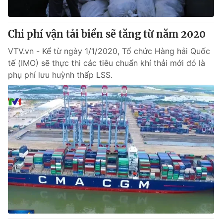
® Cấm sao chép dưới mọi hình thức nếu không có sự chấp
Chi phí vận tải biển sẽ tăng từ năm 2020
thuận bằng văn bản. Ghi rõ nguồn VTV.vn khi phát hành lại
thông tin từ website này.
VTV.vn - Kể từ ngày 1/1/2020, Tổ chức Hàng hải Quốc
tế (IMO) sẽ thực thi các tiêu chuẩn khí thải mới đó là
phụ phí lưu huỳnh thấp LSS.