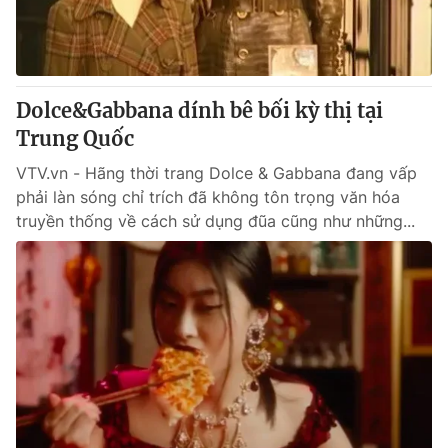
Thị trường 24h
Tấm lòng Việt
VTV4
Vươn mình bằng AI
Dolce&Gabbana dính bê bối kỳ thị tại
VTV9
VTV8
Trung Quốc
VTV.vn - Hãng thời trang Dolce & Gabbana đang vấp
Liên hệ tòa soạn
English
phải làn sóng chỉ trích đã không tôn trọng văn hóa
truyền thống về cách sử dụng đũa cũng như những...
THỜI BÁO VTV
Theo dõi báo trên
Cơ quan chủ quản:
Đài Truyền hình Việt Nam