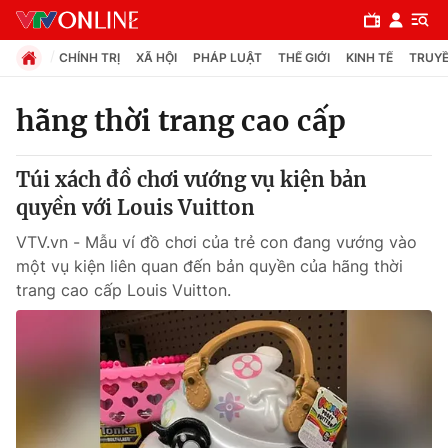
CHÍNH TRỊ
XÃ HỘI
PHÁP LUẬT
THẾ GIỚI
KINH TẾ
TRUYỀ
hãng thời trang cao cấp
Chuyên mục
Túi xách đồ chơi vướng vụ kiện bản
Chính trị
quyền với Louis Vuitton
VTV.vn - Mẫu ví đồ chơi của trẻ con đang vướng vào
Xã hội
một vụ kiện liên quan đến bản quyền của hãng thời
trang cao cấp Louis Vuitton.
Pháp luật
Y tế
Thế giới