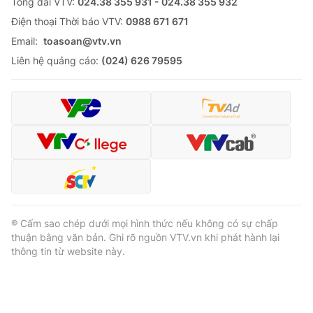
Tổng đài VTV:
024.38 355 931 - 024.38 355 932
Ðiện thoại Thời báo VTV:
0988 671 671
Email:
toasoan@vtv.vn
Liên hệ quảng cáo:
(024) 626 79595
® Cấm sao chép dưới mọi hình thức nếu không có sự chấp
thuận bằng văn bản. Ghi rõ nguồn VTV.vn khi phát hành lại
thông tin từ website này.