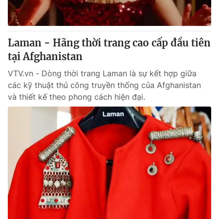
Cơ quan báo chí:
Thời báo VTV
Giấy phép hoạt động báo in và báo điện tử số 483/GP-BTTTT
cấp ngày 29/12/2023
Laman - Hãng thời trang cao cấp đầu tiên
Tổng Biên tập:
Vũ Thanh Thủy
tại Afghanistan
Phó Tổng Biên tập:
Nguyễn Thị Mỹ Hạnh, Phạm Quốc Thắng,
VTV.vn - Dòng thời trang Laman là sự kết hợp giữa
Nguyễn Trọng Ninh
các kỹ thuật thủ công truyền thống của Afghanistan
Tổng đài VTV:
024.38 355 931 - 024.38 355 932
và thiết kế theo phong cách hiện đại.
Ðiện thoại Thời báo VTV:
024.66 897 897
Email:
toasoan@vtv.vn
Liên hệ quảng cáo:
024-7300.7108