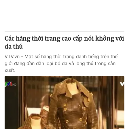
Giao lưu trực tuyến
Sản phẩm
Lịch phát sóng
Thị trường
Tư vấn
Các hãng thời trang cao cấp nói không với
Chuyên mục khác
da thú
Emagazine
Podcast
VTV.vn - Một số hãng thời trang danh tiếng trên thế
giới đang dần dần loại bỏ da và lông thú trong sản
Photo
Infographic
xuất.
Video
Shorts video
VTV Money
VTV Thể thao
VTV Sức khoẻ
Bất động sản