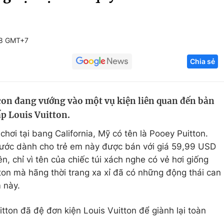
Góc ảnh
28 GMT+7
Giáo dục
Công nghệ
Chia sẻ
Tuyển sinh
Hitech Công ng
Học trực tuyến
Sản phẩm
 con đang vướng vào một vụ kiện liên quan đến bản
g
Thị trường
ấp Louis Vuitton.
Tư vấn
chơi tại bang California, Mỹ có tên là Pooey Puitton.
 hước dành cho trẻ em này được bán với giá 59,99 USD
n, chỉ vì tên của chiếc túi xách nghe có vẻ hơi giống
ton mà hãng thời trang xa xỉ đã có những động thái can
 này.
tton đã đệ đơn kiện Louis Vuitton để giành lại toàn