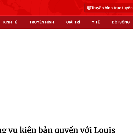
Truyền hình trực tuyến
KINH TẾ
TRUYỀN HÌNH
GIẢI TRÍ
Y TẾ
ĐỜI SỐNG
Pháp luật
Y tế
Truyền hình
Multimedia
Phim VTV
Video
Hậu trường
Shorts video
Nhân vật
Podcast
Khán giả
EMagazine
Giải sao mai
Photo
ng vụ kiện bản quyền với Louis
Infographic