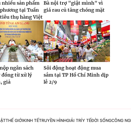
u nhiều sản phẩm
Bà nội trợ "giật mình" vì
 phương tại Tuần
giá rau củ tăng chóng mặt
 tiêu thụ hàng Việt
 nộp ngân sách
Sôi động hoạt động mua
 đồng từ xử lý
sắm tại TP Hồ Chí Minh dịp
, giả
lễ 2/9
UẬT
THẾ GIỚI
KINH TẾ
TRUYỀN HÌNH
GIẢI TRÍ
Y TẾ
ĐỜI SỐNG
CÔNG NG