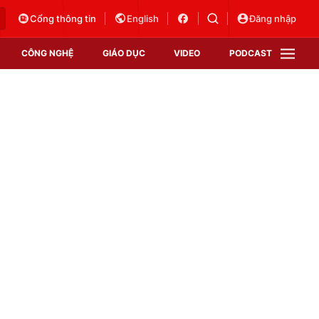
Cổng thông tin
English
Đăng nhập
CÔNG NGHỆ
GIÁO DỤC
VIDEO
PODCAST
VTV Money
VTV Thể thao
VTV Sức khoẻ
Bất động sản
Thị trường 24h
Tấm lòng Việt
Vươn mình bằng AI
VTV4
VTV8
VTV9
Lịch phát sóng
Giao lưu trực tuyến
Sự kiện