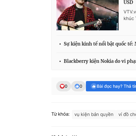
USD
VTV.v
khúc 
Sự kiện kinh tế nổi bật quốc tế
Blackberry kiện Nokia do vi ph
0
0
Bài đọc hay? Thả t
Từ khóa:
vụ kiện bản quyền
ví đồ ch