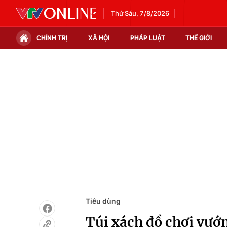
Thứ Sáu, 7/8/2026
CHÍNH TRỊ
XÃ HỘI
PHÁP LUẬT
THẾ GIỚI
Chính trị
Xã hội
Thế giới
Kinh tế
Tin tức
Tài chính
Thế giới đó đây
Thị trường
Câu chuyện quốc tế
Góc doanh nghiệp
Dữ liệu và đời sống
Tiêu dùng
Túi xách đồ chơi vướ