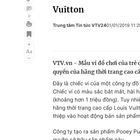
Vuitton
0
Trung tâm Tin tức VTV24
01/01/2019 11:
Giải trí
Đời sống
Điện ảnh
Du lịch
Âm nhạc
Làm đẹp
VTV.vn - Mẫu ví đồ chơi của trẻ
Sao
Chất lượng cuộc sốn
quyền của hãng thời trang cao c
Đây là chiếc ví của một công ty đồ 
Chiếc ví có màu sắc bắt mắt, hài
(khoảng hơn 1 triệu đồng). Tuy nhiê
hãng thời trang cao cấp Louis Vuit
thiệp vào hoạt động bán sản phẩm
Công ty tạo ra sản phẩm Pooey Pui
quyền sở hữu sản phẩm này.