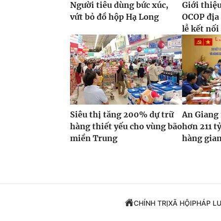
Người tiêu dùng bức xúc,
Giới thiệ
vứt bỏ đồ hộp Hạ Long
OCOP địa
lễ kết nối
Siêu thị tăng 200% dự trữ
An Giang
hàng thiết yếu cho vùng bão
hơn 211 tỷ
miền Trung
hàng gian
CHÍNH TRỊ
XÃ HỘI
PHÁP L