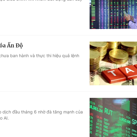
Góc ảnh
Giáo dục
Công nghệ
Tuyển sinh
Hitech Công ng
hóa Ấn Độ
Học trực tuyến
Sản phẩm
hưa ban hành và thực thi hiệu quả lệnh
g
Thị trường
Tư vấn
ao dịch đầu tháng 6 nhờ đà tăng mạnh của
o AI.