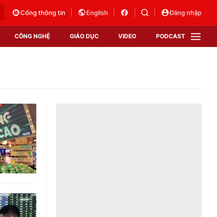
Cổng thông tin
English
Đăng nhập
CÔNG NGHỆ
GIÁO DỤC
VIDEO
PODCAST
VTV Money
VTV Thể thao
VTV Sức khoẻ
Bất động sản
Thị trường 24h
Tấm lòng Việt
Vươn mình bằng AI
VTV4
VTV8
VTV9
Lịch phát sóng
Giao lưu trực tuyến
Sự kiện