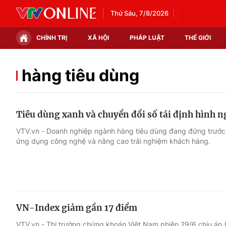
Thứ Sáu, 7/8/2026
CHÍNH TRỊ
XÃ HỘI
PHÁP LUẬT
THẾ GIỚI
Chính trị
Xã hội
hàng tiêu dùng
Thế giới
Kinh tế
Tiêu dùng xanh và chuyển đổi số tái định hình 
Tin tức
Tài chính
VTV.vn - Doanh nghiệp ngành hàng tiêu dùng đang đứng trước
ứng dụng công nghệ và nâng cao trải nghiệm khách hàng.
Thế giới đó đây
Thị trường
Câu chuyện quốc tế
Góc doanh nghiệp
Dữ liệu và đời sống
VN-Index giảm gần 17 điểm
VTV.vn - Thị trường chứng khoán Việt Nam phiên 29/6 chịu áp 