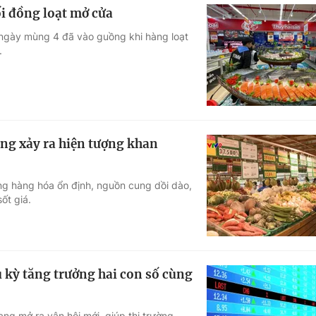
i đồng loạt mở cửa
 ngày mùng 4 đã vào guồng khi hàng loạt
.
ng xảy ra hiện tượng khan
ng hàng hóa ổn định, nguồn cung dồi dào,
ốt giá.
 kỳ tăng trưởng hai con số cùng
ang mở ra vận hội mới, giúp thị trường