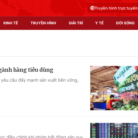
Truyền hình trực tuyến
KINH TẾ
TRUYỀN HÌNH
GIẢI TRÍ
Y TẾ
ĐỜI SỐNG
Pháp luật
Y tế
Truyền hình
Multimedia
ngành hàng tiêu dùng
Phim VTV
Video
 yêu cầu đẩy mạnh sản xuất bền vững,
Hậu trường
Shorts video
Nhân vật
Podcast
Khán giả
EMagazine
Giải sao mai
Photo
Infographic
lực điều chỉnh khi nhóm bất động sản suy