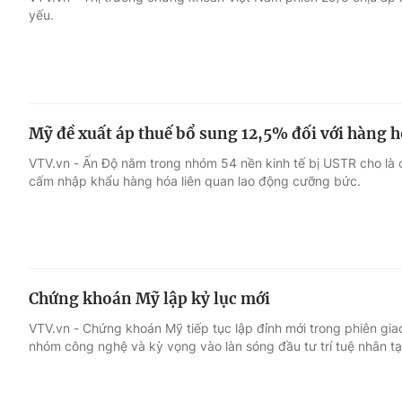
yếu.
Giải trí
Đời sống
Điện ảnh
Du lịch
Mỹ đề xuất áp thuế bổ sung 12,5% đối với hàng 
Âm nhạc
Làm đẹp
VTV.vn - Ấn Độ nằm trong nhóm 54 nền kinh tế bị USTR cho là c
cấm nhập khẩu hàng hóa liên quan lao động cưỡng bức.
Sao
Chất lượng cuộc sốn
Chứng khoán Mỹ lập kỷ lục mới
VTV.vn - Chứng khoán Mỹ tiếp tục lập đỉnh mới trong phiên gi
nhóm công nghệ và kỳ vọng vào làn sóng đầu tư trí tuệ nhân tạ