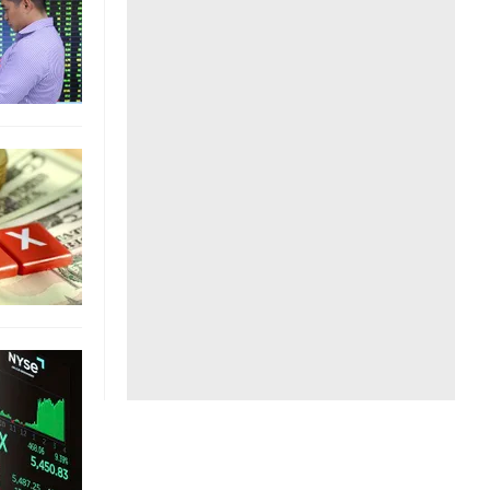
Liên hệ toà soạn
hệ tương lai