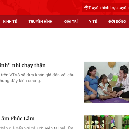
Truyền hình trực tuyến
KINH TẾ
TRUYỀN HÌNH
GIẢI TRÍ
Y TẾ
ĐỜI SỐNG
Pháp luật
Y tế
Truyền hình
Multimedia
inh" nhí chạy thận
Phim VTV
Video
 trên VTV3 sẽ đưa khán giả đến với câu
nhưng đầy kiên cường.
Hậu trường
Shorts video
Nhân vật
Podcast
Khán giả
EMagazine
Giải sao mai
Photo
ái ấm Phúc Lâm
Infographic
khán giả đến với câu chuyện tại mái ấm