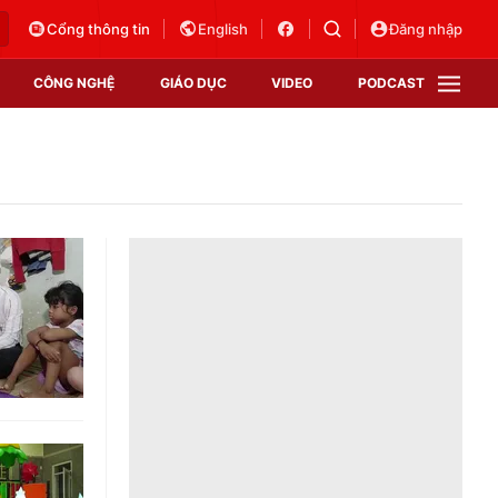
Cổng thông tin
English
Đăng nhập
CÔNG NGHỆ
GIÁO DỤC
VIDEO
PODCAST
VTV Money
VTV Thể thao
VTV Sức khoẻ
Bất động sản
Thị trường 24h
Tấm lòng Việt
Vươn mình bằng AI
VTV4
VTV8
VTV9
Lịch phát sóng
Giao lưu trực tuyến
Sự kiện