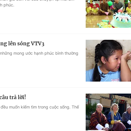
nh phúc.
Góc ảnh
Giáo dục
Công nghệ
Tuyển sinh
Hitech Công ng
ộng lên sóng VTV3
Học trực tuyến
Sản phẩm
g những mong ước hạnh phúc bình thường
g
Thị trường
Tư vấn
âu trả lời!
 đều muốn kiếm tìm trong cuộc sống. Thế