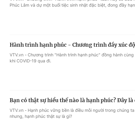
Phúc Lâm và dự một buổi tiệc sinh nhật đặc biệt, đong đầy hạ
Giải trí
Đời sống
Điện ảnh
Du lịch
Hành trình hạnh phúc - Chương trình đầy xúc đ
Âm nhạc
Làm đẹp
VTV.vn - Chương trình "Hành trình hạnh phúc" đồng hành cùn
khi COVID-19 qua đi.
Sao
Chất lượng cuộc sốn
Bạn có thật sự hiểu thế nào là hạnh phúc? Đây là c
VTV.vn - Hạnh phúc vững bền là điều mỗi người trong chúng ta
nhưng, hạnh phúc thật sự là gì?