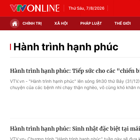
Thứ Sáu, 7/8/2026
CHÍNH TRỊ
XÃ HỘI
PHÁP LUẬT
THẾ GIỚI
Chính trị
Xã hội
Hành trình hạnh phúc
Thế giới
Kinh tế
Hành trình hạnh phúc: Tiếp sức cho các "chiến b
Tin tức
Tài chính
VTV.vn - "Hành trình hạnh phúc" lên sóng 9h30 thứ Bảy (31/12)
chuyện của các bệnh nhi chạy thận nghèo, vô cùng khó khăn 
Thế giới đó đây
Thị trường
Câu chuyện quốc tế
Góc doanh nghiệp
Dữ liệu và đời sống
Hành trình hạnh phúc: Sinh nhật đặc biệt tại m
VTV.vn- Chương trình "Hành trình hạnh phúc" tuần này sẽ đưa 