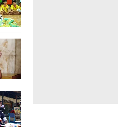
Liên hệ toà soạn
hệ tương lai