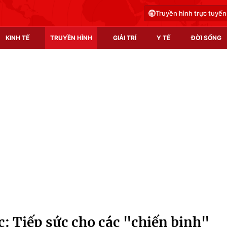
Truyền hình trực tuyến
KINH TẾ
TRUYỀN HÌNH
GIẢI TRÍ
Y TẾ
ĐỜI SỐNG
Pháp luật
Y tế
Truyền hình
Multimedia
Phim VTV
Video
Hậu trường
Shorts video
Nhân vật
Podcast
Khán giả
EMagazine
Giải sao mai
Photo
: Tiếp sức cho các "chiến binh"
Infographic