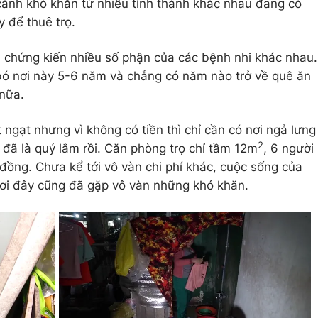
cảnh khó khăn từ nhiều tỉnh thành khác nhau đang có
y để thuê trọ.
ã chứng kiến nhiều số phận của các bệnh nhi khác nhau.
bó nơi này 5-6 năm và chẳng có năm nào trở về quê ăn
nữa.
 ngạt nhưng vì không có tiền thì chỉ cần có nơi ngả lưng
2
đã là quý lắm rồi. Căn phòng trọ chỉ tầm 12m
, 6 người
u đồng. Chưa kể tới vô vàn chi phí khác, cuộc sống của
nơi đây cũng đã gặp vô vàn những khó khăn.