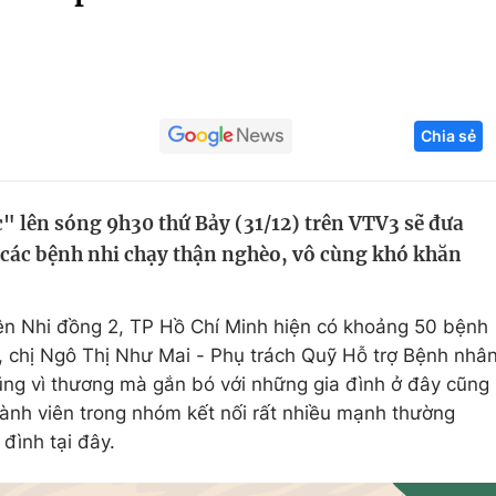
Góc ảnh
Giáo dục
Công nghệ
Chia sẻ
Tuyển sinh
Hitech Công ng
Học trực tuyến
Sản phẩm
 lên sóng 9h30 thứ Bảy (31/12) trên VTV3 sẽ đưa
g
Thị trường
 các bệnh nhi chạy thận nghèo, vô cùng khó khăn
Tư vấn
ện Nhi đồng 2, TP Hồ Chí Minh hiện có khoảng 50 bệnh
ẹ, chị Ngô Thị Như Mai - Phụ trách Quỹ Hỗ trợ Bệnh nhâ
ũng vì thương mà gắn bó với những gia đình ở đây cũng
hành viên trong nhóm kết nối rất nhiều mạnh thường
 đình tại đây.