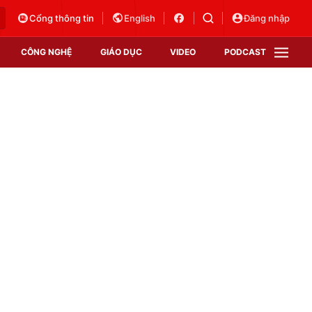
Cổng thông tin
English
Đăng nhập
CÔNG NGHỆ
GIÁO DỤC
VIDEO
PODCAST
VTV Money
VTV Thể thao
VTV Sức khoẻ
Bất động sản
Thị trường 24h
Tấm lòng Việt
Vươn mình bằng AI
VTV4
VTV8
VTV9
Lịch phát sóng
Giao lưu trực tuyến
Sự kiện