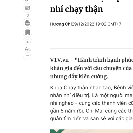
nhí chạy thận
0
Hương Chi
29/12/2022 19:02 GMT+7
Giải trí
Đời sống
Điện ảnh
Du lịch
Âm nhạc
Làm đẹp
VTV.vn - "Hành trình hạnh phúc"
Sao
Chất lượng cuộc sốn
khán giả đến với câu chuyện của
nhưng đầy kiên cường.
Khoa Chạy thận nhân tạo, Bệnh vi
nhân nhí điều trị. Là một người m
nhí nghèo - cùng các thành viên c
gần 5 năm rồi. Chị Mai cùng các t
quân tìm đến và san sẻ với các gia