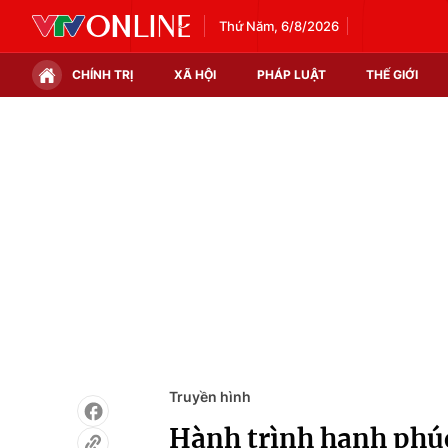
Thứ Năm, 6/8/2026
CHÍNH TRỊ
XÃ HỘI
PHÁP LUẬT
THẾ GIỚI
Chính trị
Xã hội
Thế giới
Kinh tế
Tin tức
Tài chính
Thế giới đó đây
Thị trường
Câu chuyện quốc tế
Góc doanh nghiệp
Dữ liệu và đời sống
Truyền hình
Hành trình hạnh phúc