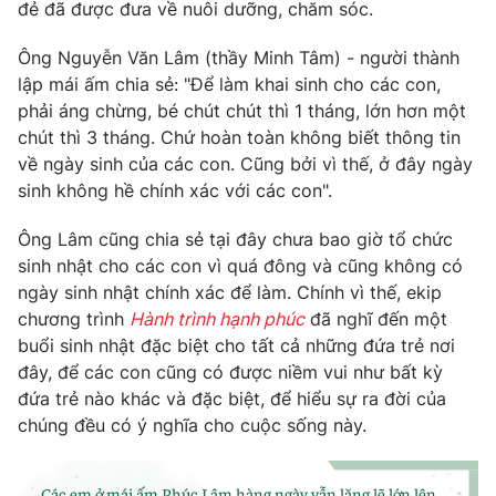
Phim VTV
đẻ đã được đưa về nuôi dưỡng, chăm sóc.
Giải trí
Hậu trường
Ông Nguyễn Văn Lâm (thầy Minh Tâm) - người thành
Điện ảnh
lập mái ấm chia sẻ: "Để làm khai sinh cho các con,
Đời sống
Nhân vật
phải áng chừng, bé chút chút thì 1 tháng, lớn hơn một
Âm nhạc
Du lịch
chút thì 3 tháng. Chứ hoàn toàn không biết thông tin
Khán giả
Giáo dục
Sao
về ngày sinh của các con. Cũng bởi vì thế, ở đây ngày
Làm đẹp
Giải sao mai
sinh không hề chính xác với các con".
Tuyển sinh
Công nghệ
Chất lượng cuộc sống
Ông Lâm cũng chia sẻ tại đây chưa bao giờ tổ chức
Học trực tuyến
Hitech Công nghệ tương lai
sinh nhật cho các con vì quá đông và cũng không có
Giao lưu trực tuyến
ngày sinh nhật chính xác để làm. Chính vì thế, ekip
Sản phẩm
chương trình
Hành trình hạnh phúc
đã nghĩ đến một
Lịch phát sóng
buổi sinh nhật đặc biệt cho tất cả những đứa trẻ nơi
Thị trường
đây, để các con cũng có được niềm vui như bất kỳ
Tư vấn
đứa trẻ nào khác và đặc biệt, để hiểu sự ra đời của
chúng đều có ý nghĩa cho cuộc sống này.
Chuyên mục khác
Emagazine
Podcast