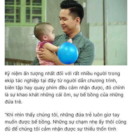
Email:
toasoan@vtv.vn
Liên hệ quảng cáo:
024-7300.7108
Kỷ niệm ấn tượng nhất đối với rất nhiều người trong
ekip tác nghiệp tại đây từ người dẫn chương trình,
biên tập hay quay phim đều cảm nhận được, đó chính
® Cấm sao chép dưới mọi hình thức nếu không có sự chấp
là sự khao khát những cái ôm, sự bế bồng của những
thuận bằng văn bản. Ghi rõ nguồn VTV.vn khi phát hành lại
đứa trẻ.
thông tin từ website này.
"Khi nhìn thấy chúng tôi, những đứa trẻ luôn giơ tay
muốn được bế bồng. Những sự chạm nhẹ ấy thôi cũng
đủ để chúng tôi cảm nhận được sự thiếu thốn tình