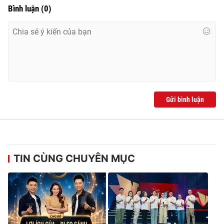
Bình luận
(
0
)
Gửi bình luận
TIN CÙNG CHUYÊN MỤC