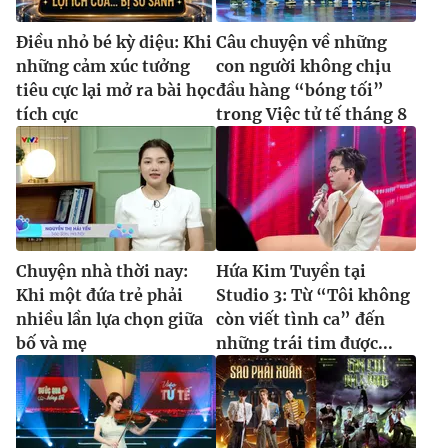
Điều nhỏ bé kỳ diệu: Khi
Câu chuyện về những
những cảm xúc tưởng
con người không chịu
tiêu cực lại mở ra bài học
đầu hàng “bóng tối”
tích cực
trong Việc tử tế tháng 8
Chuyện nhà thời nay:
Hứa Kim Tuyền tại
Khi một đứa trẻ phải
Studio 3: Từ “Tôi không
nhiều lần lựa chọn giữa
còn viết tình ca” đến
bố và mẹ
những trái tim được...