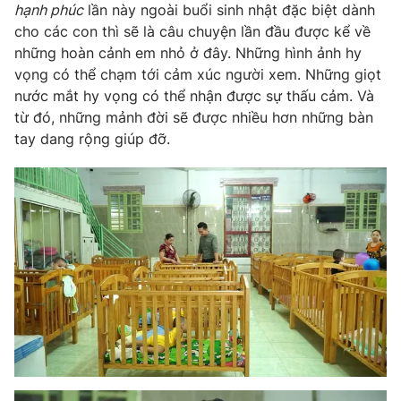
hạnh phúc
lần này ngoài buổi sinh nhật đặc biệt dành
cho các con thì sẽ là câu chuyện lần đầu được kể về
những hoàn cảnh em nhỏ ở đây. Những hình ảnh hy
vọng có thể chạm tới cảm xúc người xem. Những giọt
THỜI BÁO VTV
nước mắt hy vọng có thể nhận được sự thấu cảm. Và
từ đó, những mảnh đời sẽ được nhiều hơn những bàn
tay dang rộng giúp đỡ.
Theo dõi báo trên
Cơ quan chủ quản:
Đài Truyền hình Việt Nam
Cơ quan báo chí:
Thời báo VTV
Giấy phép hoạt động báo in và báo điện tử số 483/GP-BTTTT
cấp ngày 29/12/2023
Tổng Biên tập:
Vũ Thanh Thủy
Phó Tổng Biên tập:
Nguyễn Thị Mỹ Hạnh, Phạm Quốc Thắng,
Nguyễn Trọng Ninh
Tổng đài VTV:
024.38 355 931 - 024.38 355 932
Ðiện thoại Thời báo VTV:
024.66 897 897