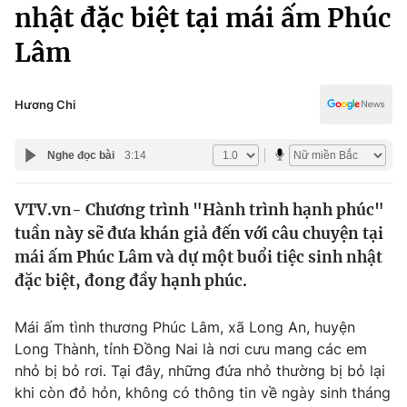
Chính trị
nhật đặc biệt tại mái ấm Phúc
Truyền hình
Lâm
Văn hóa - Giải trí
Xã hội
Y tế
Đời sống
Hương Chi
Pháp luật
Công nghệ
Giáo dục
Nghe đọc bài
3:14
Y tế
VTV.vn- Chương trình "Hành trình hạnh phúc"
Thế giới
tuần này sẽ đưa khán giả đến với câu chuyện tại
Tin tức
mái ấm Phúc Lâm và dự một buổi tiệc sinh nhật
Kinh tế
đặc biệt, đong đầy hạnh phúc.
Thế giới đó đây
Tài chính
Dữ liệu và đời sống
Câu chuyện quốc tế
Mái ấm tình thương Phúc Lâm, xã Long An, huyện
Thị trường
Long Thành, tỉnh Đồng Nai là nơi cưu mang các em
nhỏ bị bỏ rơi. Tại đây, những đứa nhỏ thường bị bỏ lại
Truyền hình
Góc doanh nghiệp
khi còn đỏ hỏn, không có thông tin về ngày sinh tháng