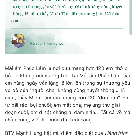
Photo
Infographic
Video
Shorts video
VTV Money
VTV Thể thao
VTV Sức khoẻ
Bất động sản
Mái ấm Phúc Lâm là nơi cưu mang hơn 120 em nhỏ bị
bỏ rơi không nơi nương tựa. Tại Mái ấm Phúc Lâm, các
Thị trường 24h
Tấm lòng Việt
em hàng ngày vẫn lặng lẽ lớn lên trong sự thương yêu
vô bờ của "người cha" không cùng huyết thống… 15
năm, thầy Minh Tâm cưu mang hơn 120 "đứa con". Em
VTV4
Vươn mình bằng AI
từ bãi rác, bụi chuối; em mất cha, mẹ ung thư giai
đoạn cuối; em dị tật chẳng ai dám nhìn... Tất cả về mái
VTV9
VTV8
nhà chung, viết lại cuộc đời tươi sáng.
BTV Mạnh Hùng bật mí, điểm đặc biệt của
Hành trình
Liên hệ tòa soạn
English