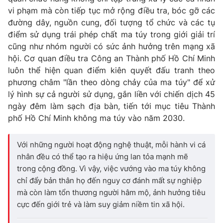
vi phạm mà còn tiếp tục mở rộng điều tra, bóc gỡ các
đường dây, nguồn cung, đối tượng tổ chức và các tụ
điểm sử dụng trái phép chất ma túy trong giới giải trí
cũng như nhóm người có sức ảnh hưởng trên mạng xã
THỜI BÁO VTV
hội. Cơ quan điều tra Công an Thành phố Hồ Chí Minh
luôn thể hiện quan điểm kiên quyết đấu tranh theo
Theo dõi báo trên
phương châm "lần theo dòng chảy của ma túy" để xử
lý hình sự cả người sử dụng, gắn liền với chiến dịch 45
ngày đêm làm sạch địa bàn, tiến tới mục tiêu Thành
Cơ quan chủ quản:
Đài Truyền hình Việt Nam
phố Hồ Chí Minh không ma túy vào năm 2030.
Cơ quan báo chí:
Thời báo VTV
Giấy phép hoạt động báo in và báo điện tử số 483/GP-BTTTT
cấp ngày 29/12/2023
Với những người hoạt động nghệ thuật, mỗi hành vi cá
nhân đều có thể tạo ra hiệu ứng lan tỏa mạnh mẽ
Tổng Biên tập:
Vũ Thanh Thủy
trong cộng đồng. Vì vậy, việc vướng vào ma túy không
Phó Tổng Biên tập:
Nguyễn Thị Mỹ Hạnh, Phạm Quốc Thắng,
chỉ đẩy bản thân họ đến nguy cơ đánh mất sự nghiệp
Nguyễn Trọng Ninh
mà còn làm tổn thương người hâm mộ, ảnh hưởng tiêu
Tổng đài VTV:
024.38 355 931 - 024.38 355 932
cực đến giới trẻ và làm suy giảm niềm tin xã hội.
Ðiện thoại Thời báo VTV:
024.66 897 897