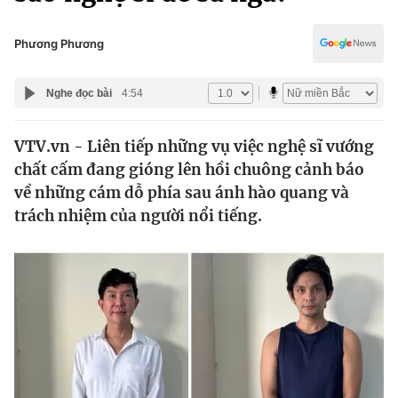
Chính trị
Truyền hình
Văn hóa - Giải trí
Phương Phương
Xã hội
Y tế
Đời sống
Nghe đọc bài
4:54
Pháp luật
Công nghệ
Giáo dục
VTV.vn - Liên tiếp những vụ việc nghệ sĩ vướng
Y tế
chất cấm đang gióng lên hồi chuông cảnh báo
về những cám dỗ phía sau ánh hào quang và
Thế giới
trách nhiệm của người nổi tiếng.
Tin tức
Kinh tế
Thế giới đó đây
Tài chính
Dữ liệu và đời sống
Câu chuyện quốc tế
Thị trường
Truyền hình
Góc doanh nghiệp