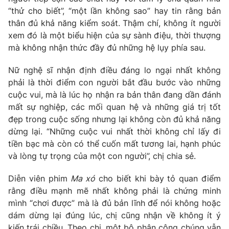
“thử cho biết”, “một lần không sao” hay tin rằng bản
thân đủ khả năng kiểm soát. Thậm chí, không ít người
xem đó là một biểu hiện của sự sành điệu, thời thượng
mà không nhận thức đầy đủ những hệ lụy phía sau.
Nữ nghệ sĩ nhận định điều đáng lo ngại nhất không
phải là thời điểm con người bắt đầu bước vào những
cuộc vui, mà là lúc họ nhận ra bản thân đang dần đánh
mất sự nghiệp, các mối quan hệ và những giá trị tốt
đẹp trong cuộc sống nhưng lại không còn đủ khả năng
dừng lại. “Những cuộc vui nhất thời không chỉ lấy đi
tiền bạc mà còn có thể cuốn mất tương lai, hạnh phúc
và lòng tự trọng của một con người”, chị chia sẻ.
Diễn viên phim
Ma xó
cho biết khi bày tỏ quan điểm
rằng điều mạnh mẽ nhất không phải là chứng minh
mình “chơi được” mà là đủ bản lĩnh để nói không hoặc
dám dừng lại đúng lúc, chị cũng nhận về không ít ý
kiến trái chiều. Theo chị, một bộ phận công chúng vẫn