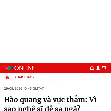
PHÁP LUẬT
Chính trị
29/05/2026 10:45 GMT+7
Xã hội
Hào quang và vực thẳm: Vì
Pháp luật
Chuyên mục
Kinh tế
sao nghệ sĩ dễ sa ngã?
Thể thao