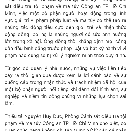
sát điều tra tội phạm về ma túy Công an TP Hồ Chí
Photo
Infographic
Minh, việc một bộ phận người hoạt động trong lĩnh
vực giải trí vi phạm pháp luật về ma túy có thể tạo ra
Video
Shorts video
những tác động tiêu cực đến giới trẻ và nhận thức
cộng đồng, bởi họ là những người có sức ảnh hưởng
lớn trong xã hội. Ông đồng thời khẳng định mọi công
VTV Money
VTV Thể thao
dân đều bình đẳng trước pháp luật và bất kỳ hành vi vi
phạm nào cũng sẽ bị xử lý nghiêm minh theo quy định.
VTV Sức khoẻ
Bất động sản
Từ góc độ quản lý nhà nước, những vụ việc liên tiếp
xảy ra thời gian qua được xem là lời cảnh báo về sự
Thị trường 24h
Tấm lòng Việt
xuống cấp trong nhận thức và trách nhiệm xã hội của
một bộ phận người nổi tiếng khi đánh đổi hình ảnh, sự
VTV4
Vươn mình bằng AI
nghiệp và niềm tin công chúng vì những lựa chọn sai
lầm.
VTV9
VTV8
Thiếu tá Nguyễn Huy Đức, Phòng Cảnh sát điều tra tội
phạm về ma túy Công an TP Hồ Chí Minh cho biết, cơ
Liên hệ tòa soạn
English
quan chức năng không chỉ tập trung xử lý các cá nhân