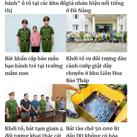
bánh" ô tô tại các khu đô
giả nhãn hiệu nổi tiếng
thị
ở Đà Nẵng
Bắt khẩn cấp bảo mẫu
Khởi tố 19 đối tượng dàn
bạo hành trẻ tại trường
cảnh cướp giật dây
mầm non
chuyền ở khu Liên Hoa
Bảo Tháp
Khởi tố, bắt tạm giam 4
Bắt tàu chở 50.000 lít
đối tượng khai thác cát
dầu DO không có hóa