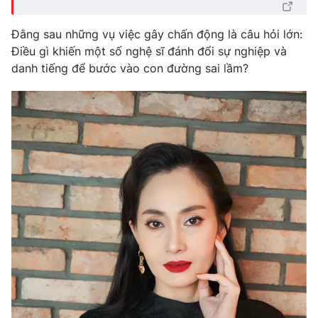
Email:
toasoan@vtv.vn
Liên hệ quảng cáo:
024-7300.7108
Đằng sau những vụ việc gây chấn động là câu hỏi lớn:
Điều gì khiến một số nghệ sĩ đánh đổi sự nghiệp và
danh tiếng để bước vào con đường sai lầm?
® Cấm sao chép dưới mọi hình thức nếu không có sự chấp
thuận bằng văn bản. Ghi rõ nguồn VTV.vn khi phát hành lại
thông tin từ website này.