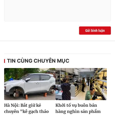
Gửi bình luận
TIN CÙNG CHUYÊN MỤC
Hà Nội: Bắt giữ kẻ
Khởi tố vụ buôn bán
chuyên "kê gạch tháo
hàng nghìn sản phẩm