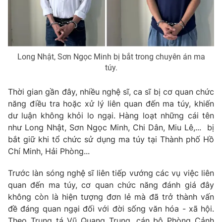
Phim VTV
Giải trí
Hậu trường
Điện ảnh
Đời sống
Nhân vật
Âm nhạc
Long Nhật, Sơn Ngọc Minh bị bắt trong chuyên án ma
Du lịch
Khán giả
Giáo dục
túy.
Sao
Làm đẹp
Giải sao mai
Tuyển sinh
Thời gian gần đây, nhiều nghệ sĩ, ca sĩ bị cơ quan chức
Công nghệ
Chất lượng cuộc sống
năng điều tra hoặc xử lý liên quan đến ma túy, khiến
Học trực tuyến
dư luận không khỏi lo ngại. Hàng loạt những cái tên
Hitech Công nghệ tương lai
Giao lưu trực tuyến
như Long Nhật, Sơn Ngọc Minh, Chi Dân, Miu Lê,... bị
Sản phẩm
bắt giữ khi tổ chức sử dụng ma túy tại Thành phố Hồ
Chí Minh, Hải Phòng...
Lịch phát sóng
Thị trường
Trước làn sóng nghệ sĩ liên tiếp vướng các vụ việc liên
Tư vấn
quan đến ma túy, cơ quan chức năng đánh giá đây
Chuyên mục khác
không còn là hiện tượng đơn lẻ mà đã trở thành vấn
đề đáng quan ngại đối với đời sống văn hóa - xã hội.
Emagazine
Podcast
Theo Trung tá Vũ Quang Trung, cán bộ Phòng Cảnh