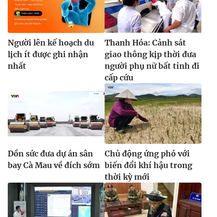
Ðiện thoại Thời báo VTV:
024.66 897 897
Email:
toasoan@vtv.vn
Liên hệ quảng cáo:
024-7300.7108
Người lên kế hoạch du
Thanh Hóa: Cảnh sát
lịch ít được ghi nhận
giao thông kịp thời đưa
nhất
người phụ nữ bất tỉnh đi
cấp cứu
Dồn sức đưa dự án sân
Chủ động ứng phó với
bay Cà Mau về đích sớm
biến đổi khí hậu trong
® Cấm sao chép dưới mọi hình thức nếu không có sự chấp
thời kỳ mới
thuận bằng văn bản. Ghi rõ nguồn VTV.vn khi phát hành lại
thông tin từ website này.