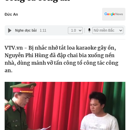
Chính trị
Truyền hình
Văn hóa - Giải trí
Đức An
Xã hội
Y tế
Đời sống
Nghe đọc bài
1:11
Pháp luật
Công nghệ
Giáo dục
VTV.vn - Bị nhắc nhở tắt loa karaoke gây ồn,
Y tế
Nguyễn Phi Hùng đã đập chai bia xuống nền
nhà, dùng mảnh vỡ tấn công tổ công tác công
Thế giới
an.
Tin tức
Kinh tế
Thế giới đó đây
Tài chính
Dữ liệu và đời sống
Câu chuyện quốc tế
Thị trường
Truyền hình
Góc doanh nghiệp