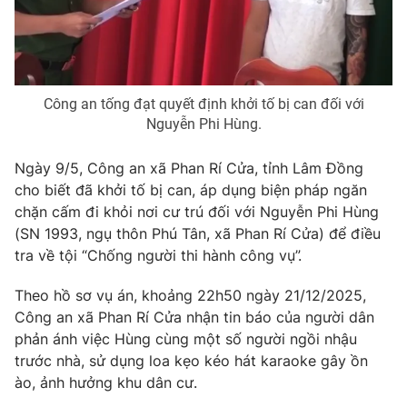
Phim VTV
Giải trí
Hậu trường
Điện ảnh
Đời sống
Nhân vật
Âm nhạc
Công an tống đạt quyết định khởi tố bị can đối với
Du lịch
Khán giả
Nguyễn Phi Hùng.
Giáo dục
Sao
Làm đẹp
Giải sao mai
Tuyển sinh
Ngày 9/5, Công an xã Phan Rí Cửa, tỉnh Lâm Đồng
Công nghệ
Chất lượng cuộc sống
cho biết đã khởi tố bị can, áp dụng biện pháp ngăn
Học trực tuyến
chặn cấm đi khỏi nơi cư trú đối với Nguyễn Phi Hùng
Hitech Công nghệ tương lai
Giao lưu trực tuyến
(SN 1993, ngụ thôn Phú Tân, xã Phan Rí Cửa) để điều
Sản phẩm
tra về tội “Chống người thi hành công vụ”.
Lịch phát sóng
Thị trường
Theo hồ sơ vụ án, khoảng 22h50 ngày 21/12/2025,
Công an xã Phan Rí Cửa nhận tin báo của người dân
Tư vấn
phản ánh việc Hùng cùng một số người ngồi nhậu
Chuyên mục khác
trước nhà, sử dụng loa kẹo kéo hát karaoke gây ồn
ào, ảnh hưởng khu dân cư.
Emagazine
Podcast