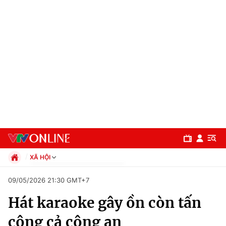
XÃ HỘI
Chính trị
09/05/2026 21:30 GMT+7
Xã hội
Hát karaoke gây ồn còn tấn
Pháp luật
Chuyên mục
Kinh tế
công cả công an
Thể thao