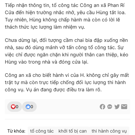
Tiếp nhận thông tin, tổ công tác Công an xã Phan Rí
Photo
Infographic
Cửa đến hiện trường nhắc nhở, yêu cầu Hùng tắt loa.
Tuy nhiên, Hùng không chấp hành mà còn có lời lẽ
thách thức lực lượng làm nhiệm vụ.
Video
Shorts video
Chưa dừng lại, đối tượng cầm chai bia đập xuống nền
VTV Money
VTV Thể thao
nhà, sau đó dùng mảnh vỡ tấn công tổ công tác. Sự
việc chỉ được ngăn chặn khi người thân can thiệp, kéo
Hùng vào trong nhà và đóng cửa lại.
VTV Sức khoẻ
Bất động sản
Công an xã cho biết hành vi của H. không chỉ gây mất
Thị trường 24h
Tấm lòng Việt
trật tự mà còn trực tiếp chống đối lực lượng thi hành
công vụ. Vụ án đang được điều tra làm rõ.
VTV4
Vươn mình bằng AI
0
0
VTV9
VTV8
Từ khóa:
tổ công tác
khởi tố bị can
thi hành công vụ
Liên hệ tòa soạn
English