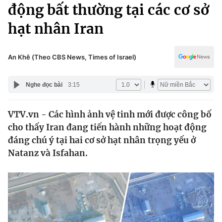
Chính trị
động bất thường tại các cơ sở
Truyền hình
hạt nhân Iran
Văn hóa - Giải trí
Xã hội
Y tế
Đời sống
An Khê (Theo CBS News, Times of Israel)
Pháp luật
Công nghệ
Giáo dục
Nghe đọc bài
3:15
Y tế
VTV.vn - Các hình ảnh vệ tinh mới được công bố
Thế giới
cho thấy Iran đang tiến hành những hoạt động
Tin tức
đáng chú ý tại hai cơ sở hạt nhân trọng yếu ở
Kinh tế
Natanz và Isfahan.
Thế giới đó đây
Tài chính
Dữ liệu và đời sống
Câu chuyện quốc tế
Thị trường
Truyền hình
Góc doanh nghiệp