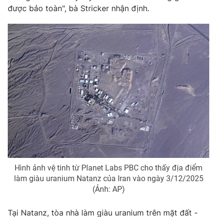
được bảo toàn", bà Stricker nhận định.
THỜI BÁO VTV
Theo dõi báo trên
Cơ quan chủ quản:
Đài Truyền hình Việt Nam
Cơ quan báo chí:
Thời báo VTV
Giấy phép hoạt động báo in và báo điện tử số 483/GP-BTTTT
cấp ngày 29/12/2023
Hình ảnh vệ tinh từ Planet Labs PBC cho thấy địa điểm
Tổng Biên tập:
Vũ Thanh Thủy
làm giàu uranium Natanz của Iran vào ngày 3/12/2025
Phó Tổng Biên tập:
Nguyễn Thị Mỹ Hạnh, Phạm Quốc Thắng,
(Ảnh: AP)
Nguyễn Trọng Ninh
Tổng đài VTV:
024.38 355 931 - 024.38 355 932
Tại Natanz, tòa nhà làm giàu uranium trên mặt đất -