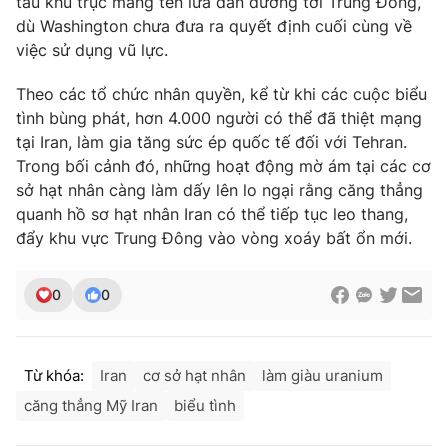
tàu khu trục mang tên lửa dẫn đường tới Trung Đông,
dù Washington chưa đưa ra quyết định cuối cùng về
việc sử dụng vũ lực.
Theo các tổ chức nhân quyền, kể từ khi các cuộc biểu
tình bùng phát, hơn 4.000 người có thể đã thiệt mạng
tại Iran, làm gia tăng sức ép quốc tế đối với Tehran.
Trong bối cảnh đó, những hoạt động mờ ám tại các cơ
sở hạt nhân càng làm dấy lên lo ngại rằng căng thẳng
quanh hồ sơ hạt nhân Iran có thể tiếp tục leo thang,
đẩy khu vực Trung Đông vào vòng xoáy bất ổn mới.
0
0
Từ khóa:
Iran
cơ sở hạt nhân
làm giàu uranium
căng thẳng Mỹ Iran
biểu tình