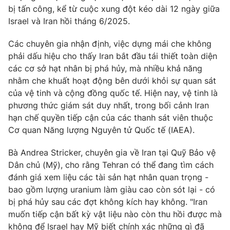
bị tấn công, kể từ cuộc xung đột kéo dài 12 ngày giữa
Photo
Infographic
Israel và Iran hồi tháng 6/2025.
Các chuyên gia nhận định, việc dựng mái che không
Video
Shorts video
phải dấu hiệu cho thấy Iran bắt đầu tái thiết toàn diện
các cơ sở hạt nhân bị phá hủy, mà nhiều khả năng
VTV Money
VTV Thể thao
nhằm che khuất hoạt động bên dưới khỏi sự quan sát
của vệ tinh và cộng đồng quốc tế. Hiện nay, vệ tinh là
phương thức giám sát duy nhất, trong bối cảnh Iran
VTV Sức khoẻ
Bất động sản
hạn chế quyền tiếp cận của các thanh sát viên thuộc
Cơ quan Năng lượng Nguyên tử Quốc tế (IAEA).
Thị trường 24h
Tấm lòng Việt
Bà Andrea Stricker, chuyên gia về Iran tại Quỹ Bảo vệ
Dân chủ (Mỹ), cho rằng Tehran có thể đang tìm cách
VTV4
Vươn mình bằng AI
đánh giá xem liệu các tài sản hạt nhân quan trọng -
bao gồm lượng uranium làm giàu cao còn sót lại - có
VTV9
VTV8
bị phá hủy sau các đợt không kích hay không. "Iran
muốn tiếp cận bất kỳ vật liệu nào còn thu hồi được mà
Liên hệ tòa soạn
English
không để Israel hay Mỹ biết chính xác những gì đã