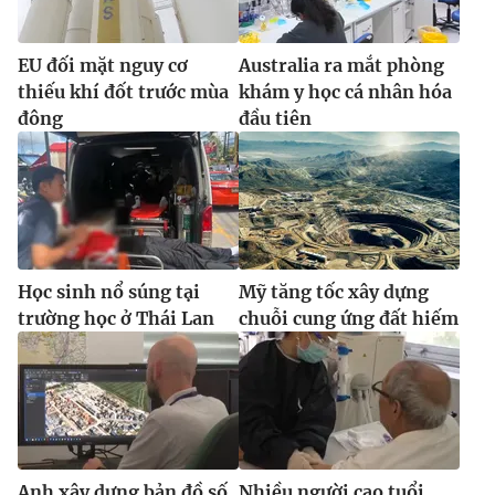
EU đối mặt nguy cơ
Australia ra mắt phòng
thiếu khí đốt trước mùa
khám y học cá nhân hóa
đông
đầu tiên
Học sinh nổ súng tại
Mỹ tăng tốc xây dựng
trường học ở Thái Lan
chuỗi cung ứng đất hiếm
Anh xây dựng bản đồ số
Nhiều người cao tuổi