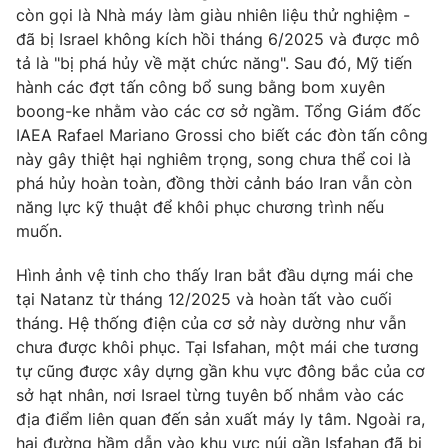
Ðiện thoại Thời báo VTV:
024.66 897 897
còn gọi là Nhà máy làm giàu nhiên liệu thử nghiệm -
đã bị Israel không kích hồi tháng 6/2025 và được mô
Email:
toasoan@vtv.vn
tả là "bị phá hủy về mặt chức năng". Sau đó, Mỹ tiến
Liên hệ quảng cáo:
024-7300.7108
hành các đợt tấn công bổ sung bằng bom xuyên
boong-ke nhằm vào các cơ sở ngầm. Tổng Giám đốc
IAEA Rafael Mariano Grossi cho biết các đòn tấn công
này gây thiệt hại nghiêm trọng, song chưa thể coi là
phá hủy hoàn toàn, đồng thời cảnh báo Iran vẫn còn
năng lực kỹ thuật để khôi phục chương trình nếu
muốn.
Hình ảnh vệ tinh cho thấy Iran bắt đầu dựng mái che
tại Natanz từ tháng 12/2025 và hoàn tất vào cuối
tháng. Hệ thống điện của cơ sở này dường như vẫn
chưa được khôi phục. Tại Isfahan, một mái che tương
® Cấm sao chép dưới mọi hình thức nếu không có sự chấp
thuận bằng văn bản. Ghi rõ nguồn VTV.vn khi phát hành lại
tự cũng được xây dựng gần khu vực đông bắc của cơ
thông tin từ website này.
sở hạt nhân, nơi Israel từng tuyên bố nhắm vào các
địa điểm liên quan đến sản xuất máy ly tâm. Ngoài ra,
hai đường hầm dẫn vào khu vực núi gần Isfahan đã bị