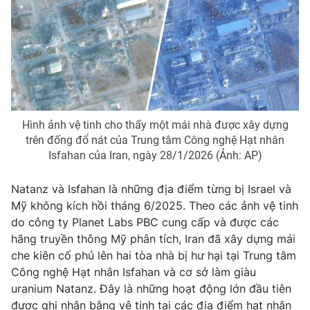
Phim VTV
Giải trí
Hậu trường
Điện ảnh
Đời sống
Nhân vật
Âm nhạc
Du lịch
Khán giả
Giáo dục
Sao
Làm đẹp
Giải sao mai
Tuyển sinh
Hình ảnh vệ tinh cho thấy một mái nhà được xây dựng
Công nghệ
Chất lượng cuộc sống
trên đống đổ nát của Trung tâm Công nghệ Hạt nhân
Học trực tuyến
Isfahan của Iran, ngày 28/1/2026 (Ảnh: AP)
Hitech Công nghệ tương lai
Giao lưu trực tuyến
Natanz và Isfahan là những địa điểm từng bị Israel và
Sản phẩm
Mỹ không kích hồi tháng 6/2025. Theo các ảnh vệ tinh
Lịch phát sóng
Thị trường
do công ty Planet Labs PBC cung cấp và được các
hãng truyền thông Mỹ phân tích, Iran đã xây dựng mái
Tư vấn
che kiên cố phủ lên hai tòa nhà bị hư hại tại Trung tâm
Chuyên mục khác
Công nghệ Hạt nhân Isfahan và cơ sở làm giàu
uranium Natanz. Đây là những hoạt động lớn đầu tiên
Emagazine
Podcast
được ghi nhận bằng vệ tinh tại các địa điểm hạt nhân