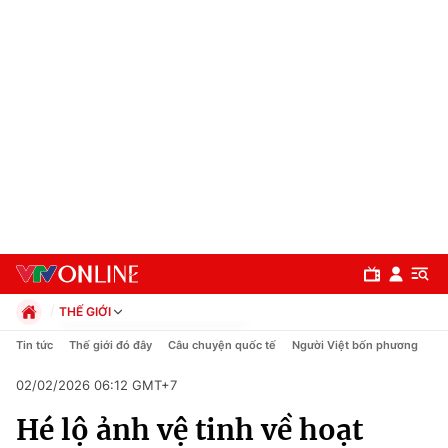
THẾ GIỚI
Chính trị
Tin tức
Thế giới đó đây
Câu chuyện quốc tế
Người Việt bốn phương
Xã hội
02/02/2026 06:12 GMT+7
Pháp luật
Chuyên mục
Kinh tế
Hé lộ ảnh vệ tinh về hoạt
Thể thao