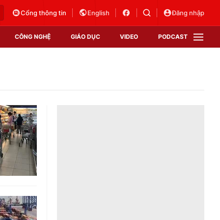
Cổng thông tin
English
Đăng nhập
CÔNG NGHỆ
GIÁO DỤC
VIDEO
PODCAST
VTV Money
VTV Thể thao
VTV Sức khoẻ
Bất động sản
Thị trường 24h
Tấm lòng Việt
Vươn mình bằng AI
VTV4
VTV8
VTV9
Lịch phát sóng
Giao lưu trực tuyến
Sự kiện