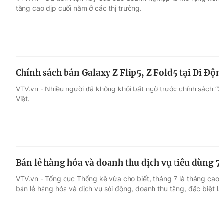
tăng cao dịp cuối năm ở các thị trường.
Giải trí
Đời sống
Điện ảnh
Du lịch
Chính sách bán Galaxy Z Flip5, Z Fold5 tại Di Độ
Âm nhạc
Làm đẹp
VTV.vn - Nhiều người đã không khỏi bất ngờ trước chính sách “X
Việt.
Sao
Chất lượng cuộc sốn
Bán lẻ hàng hóa và doanh thu dịch vụ tiêu dùng
VTV.vn - Tổng cục Thống kê vừa cho biết, tháng 7 là tháng ca
bán lẻ hàng hóa và dịch vụ sôi động, doanh thu tăng, đặc biệt là