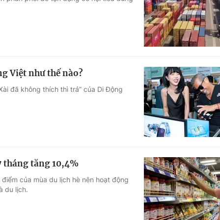
Góc ảnh
Giáo dục
Công nghệ
Tuyển sinh
Hitech Công ng
ng Việt như thế nào?
Học trực tuyến
Sản phẩm
ài đã không thích thì trả” của Di Động
g
Thị trường
Tư vấn
 7 tháng tăng 10,4%
o điểm của mùa du lịch hè nên hoạt động
 du lịch.