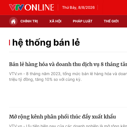
Thứ Bảy, 8/8/2026
CHÍNH TRỊ
XÃ HỘI
PHÁP LUẬT
THẾ GIỚI
Chính trị
Xã hội
hệ thống bán lẻ
Thế giới
Kinh tế
Bán lẻ hàng hóa và doanh thu dịch vụ 8 tháng t
Tin tức
Tài chính
VTV.vn - 8 tháng năm 2023, tổng mức bán lẻ hàng hóa và doanh
triệu tỷ đồng, tăng 10% so với cùng kỳ.
Thế giới đó đây
Thị trường
Câu chuyện quốc tế
Góc doanh nghiệp
Dữ liệu và đời sống
Mở rộng kênh phân phối thúc đẩy xuất khẩu
VTV.vn - Ưu tiên hiện nay của các doanh nghiệp là mở rộng kên