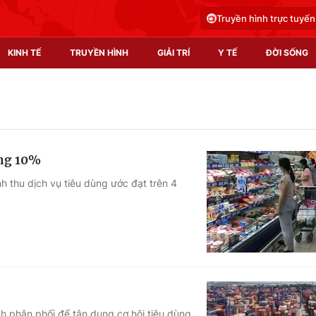
Truyền hình trực tuyến
KINH TẾ
TRUYỀN HÌNH
GIẢI TRÍ
Y TẾ
ĐỜI SỐNG
Pháp luật
Y tế
Truyền hình
Multimedia
ăng 10%
Phim VTV
Video
 thu dịch vụ tiêu dùng ước đạt trên 4
Hậu trường
Shorts video
Nhân vật
Podcast
Khán giả
EMagazine
Giải sao mai
Photo
Infographic
h phân phối để tận dụng cơ hội tiêu dùng