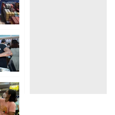
Liên hệ toà soạn
hệ tương lai