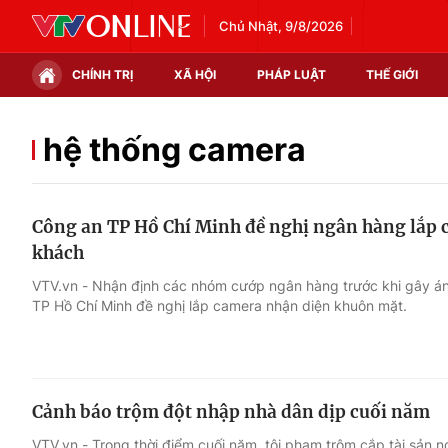
Chủ Nhật, 9/8/2026
CHÍNH TRỊ
XÃ HỘI
PHÁP LUẬT
THẾ GIỚI
Chính trị
Xã hội
hệ thống camera
Thế giới
Kinh tế
Công an TP Hồ Chí Minh đề nghị ngân hàng lắp
Tin tức
Tài chính
khách
Thế giới đó đây
Thị trường
VTV.vn - Nhận định các nhóm cướp ngân hàng trước khi gây án
TP Hồ Chí Minh đề nghị lắp camera nhận diện khuôn mặt.
Câu chuyện quốc tế
Góc doanh nghiệp
Dữ liệu và đời sống
Cảnh báo trộm đột nhập nhà dân dịp cuối năm
VTV.vn - Trong thời điểm cuối năm, tội phạm trộm cắp tài sản n