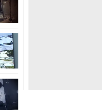
Liên hệ toà soạn
hệ tương lai