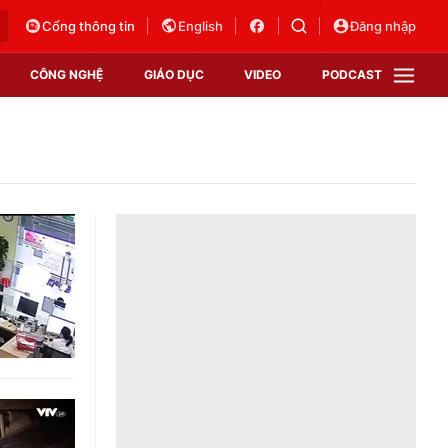
Cổng thông tin
English
Đăng nhập
CÔNG NGHỆ
GIÁO DỤC
VIDEO
PODCAST
VTV Money
VTV Thể thao
VTV Sức khoẻ
Bất động sản
Thị trường 24h
Tấm lòng Việt
Vươn mình bằng AI
VTV4
VTV8
VTV9
Lịch phát sóng
Giao lưu trực tuyến
Sự kiện