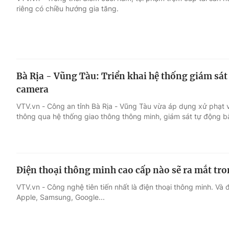
riêng có chiều hướng gia tăng.
Giải trí
Đời sống
Điện ảnh
Du lịch
Bà Rịa - Vũng Tàu: Triển khai hệ thống giám sá
Âm nhạc
Làm đẹp
camera
VTV.vn - Công an tỉnh Bà Rịa - Vũng Tàu vừa áp dụng xử phạt v
Sao
Chất lượng cuộc sốn
thông qua hệ thống giao thông thông minh, giám sát tự động 
Điện thoại thông minh cao cấp nào sẽ ra mắt tr
VTV.vn - Công nghệ tiên tiến nhất là điện thoại thông minh. Và đ
Apple, Samsung, Google...