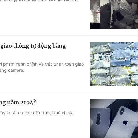
Góc ảnh
Giáo dục
Công nghệ
Tuyển sinh
Hitech Công ng
t giao thông tự động bằng
Học trực tuyến
Sản phẩm
i phạm hành chính về trật tự an toàn giao
g
Thị trường
bằng camera.
Tư vấn
ong năm 2024?
ây là tất cả các điện thoại thú vị của