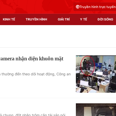
Truyền hình trực tuyến
KINH TẾ
TRUYỀN HÌNH
GIẢI TRÍ
Y TẾ
ĐỜI SỐNG
Pháp luật
Y tế
Truyền hình
Multimedia
 camera nhận diện khuôn mặt
Phim VTV
Video
Hậu trường
Shorts video
 thường đến theo dõi hoạt động, Công an
Nhân vật
Podcast
Khán giả
EMagazine
Giải sao mai
Photo
Infographic
ói chung, đột nhập trộm cắp tài sản nói