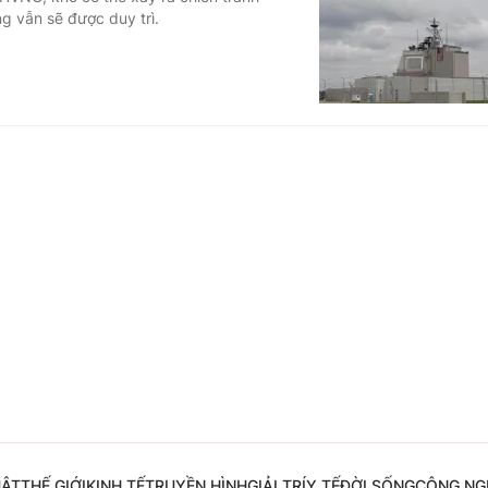
 vẫn sẽ được duy trì.
Góc ảnh
Giáo dục
Công nghệ
Tuyển sinh
Hitech Công ng
Học trực tuyến
Sản phẩm
g
Thị trường
Tư vấn
UẬT
THẾ GIỚI
KINH TẾ
TRUYỀN HÌNH
GIẢI TRÍ
Y TẾ
ĐỜI SỐNG
CÔNG NG