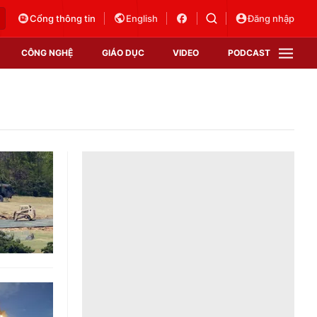
Cổng thông tin
English
Đăng nhập
CÔNG NGHỆ
GIÁO DỤC
VIDEO
PODCAST
VTV Money
VTV Thể thao
VTV Sức khoẻ
Bất động sản
Thị trường 24h
Tấm lòng Việt
Vươn mình bằng AI
VTV4
VTV8
VTV9
Lịch phát sóng
Giao lưu trực tuyến
Sự kiện