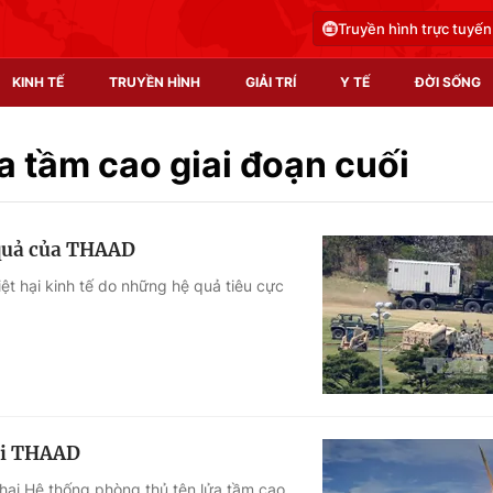
Truyền hình trực tuyến
KINH TẾ
TRUYỀN HÌNH
GIẢI TRÍ
Y TẾ
ĐỜI SỐNG
Pháp luật
Y tế
a tầm cao giai đoạn cuối
Truyền hình
Multimedia
 quả của THAAD
Phim VTV
Video
t hại kinh tế do những hệ quả tiêu cực
Hậu trường
Shorts video
Nhân vật
Podcast
Khán giả
EMagazine
Giải sao mai
Photo
hai THAAD
Infographic
hai Hệ thống phòng thủ tên lửa tầm cao