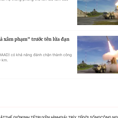
Góc ảnh
Giáo dục
Công nghệ
Tuyển sinh
Hitech Công ng
hả xâm phạm" trước tên lửa đạn
Học trực tuyến
Sản phẩm
(THAAD) có khả năng đánh chặn thành công
g
Thị trường
0 km.
Tư vấn
UẬT
THẾ GIỚI
KINH TẾ
TRUYỀN HÌNH
GIẢI TRÍ
Y TẾ
ĐỜI SỐNG
CÔNG NG