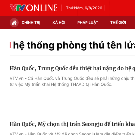
Thứ Năm, 6/8/2026
CHÍNH TRỊ
XÃ HỘI
PHÁP LUẬT
THẾ GIỚI
Chính trị
Xã hội
hệ thống phòng thủ tên lử
Thế giới
Kinh tế
Hàn Quốc, Trung Quốc đều thiệt hại nặng do hệ
Tin tức
Tài chính
VTV.vn - Cả Hàn Quốc và Trung Quốc đều sẽ phải hứng chịu thiệ
từ việc Mỹ triển khai Hệ thống THAAD tại Hàn Quốc.
Thế giới đó đây
Thị trường
Câu chuyện quốc tế
Góc doanh nghiệp
Dữ liệu và đời sống
Hàn Quốc, Mỹ chọn thị trấn Seongju để triển k
VTV.vn - Hàn Quốc và Mỹ đã chọn Seongju làm địa điểm triển k