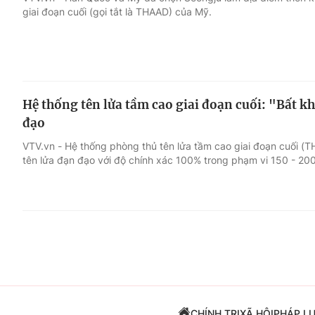
giai đoạn cuối (gọi tắt là THAAD) của Mỹ.
Giải trí
Đời sống
Điện ảnh
Du lịch
Hệ thống tên lửa tầm cao giai đoạn cuối: "Bất k
Âm nhạc
Làm đẹp
đạo
VTV.vn - Hệ thống phòng thủ tên lửa tầm cao giai đoạn cuối 
Sao
Chất lượng cuộc sốn
tên lửa đạn đạo với độ chính xác 100% trong phạm vi 150 - 20
CHÍNH TRỊ
XÃ HỘI
PHÁP L