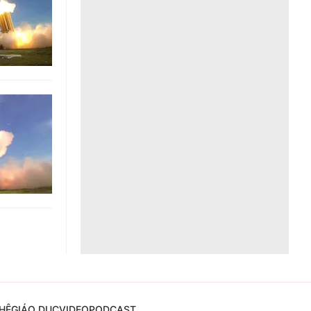
Liên hệ toà soạn
hệ tương lai
HỆ
GIÁO DỤC
VIDEO
PODCAST