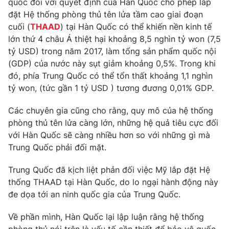
quốc đối với quyết định của Hàn Quốc cho phép lắp
Phim VTV
Giải trí
đặt Hệ thống phòng thủ tên lửa tầm cao giai đoạn
Hậu trường
cuối (
THAAD
) tại Hàn Quốc có thể khiến nền kinh tế
Điện ảnh
lớn thứ 4 châu Á thiệt hại khoảng 8,5 nghìn tỷ won (7,5
Đời sống
Nhân vật
tỷ USD) trong năm 2017, làm tổng sản phẩm quốc nội
Âm nhạc
Du lịch
(GDP) của nước này sụt giảm khoảng 0,5%. Trong khi
Khán giả
Giáo dục
Sao
đó, phía Trung Quốc có thể tổn thất khoảng 1,1 nghìn
Làm đẹp
Giải sao mai
tỷ won, (tức gần 1 tỷ USD ) tương đương 0,01% GDP.
Tuyển sinh
Công nghệ
Chất lượng cuộc sống
Các chuyên gia cũng cho rằng, quy mô của hệ thống
Học trực tuyến
Hitech Công nghệ tương lai
phòng thủ tên lửa càng lớn, những hệ quả tiêu cực đối
Giao lưu trực tuyến
với Hàn Quốc sẽ càng nhiều hơn so với những gì mà
Sản phẩm
Trung Quốc phải đối mặt.
Lịch phát sóng
Thị trường
Trung Quốc đã kịch liệt phản đối việc Mỹ lắp đặt Hệ
thống THAAD tại Hàn Quốc, do lo ngại hành động này
Tư vấn
đe dọa tới an ninh quốc gia của Trung Quốc.
Chuyên mục khác
Emagazine
Podcast
Về phần mình, Hàn Quốc lại lập luận rằng hệ thống