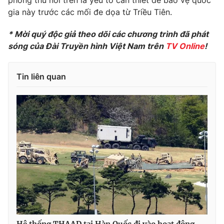
phòng thủ nói trên là yếu tố cần thiết để bảo vệ quốc
gia này trước các mối đe dọa từ Triều Tiên.
Photo
Infographic
* Mời quý độc giả theo dõi các chương trình đã phát
Video
Shorts video
sóng của Đài Truyền hình Việt Nam trên
TV Online
!
VTV Money
VTV Thể thao
Tin liên quan
VTV Sức khoẻ
Bất động sản
Thị trường 24h
Tấm lòng Việt
VTV4
Vươn mình bằng AI
VTV9
VTV8
Liên hệ tòa soạn
English