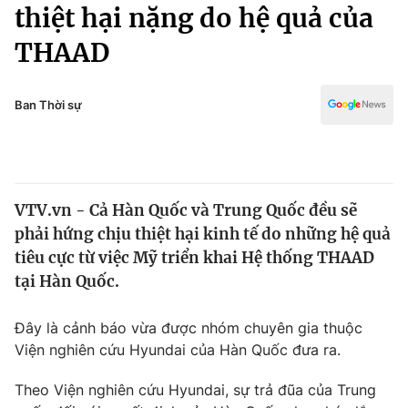
Chính trị
thiệt hại nặng do hệ quả của
Truyền hình
THAAD
Văn hóa - Giải trí
Xã hội
Y tế
Đời sống
Ban Thời sự
Pháp luật
Công nghệ
Giáo dục
Y tế
VTV.vn - Cả Hàn Quốc và Trung Quốc đều sẽ
Thế giới
phải hứng chịu thiệt hại kinh tế do những hệ quả
Tin tức
tiêu cực từ việc Mỹ triển khai Hệ thống THAAD
Kinh tế
tại Hàn Quốc.
Thế giới đó đây
Tài chính
Dữ liệu và đời sống
Câu chuyện quốc tế
Đây là cảnh báo vừa được nhóm chuyên gia thuộc
Thị trường
Viện nghiên cứu Hyundai của Hàn Quốc đưa ra.
Truyền hình
Góc doanh nghiệp
Theo Viện nghiên cứu Hyundai, sự trả đũa của Trung