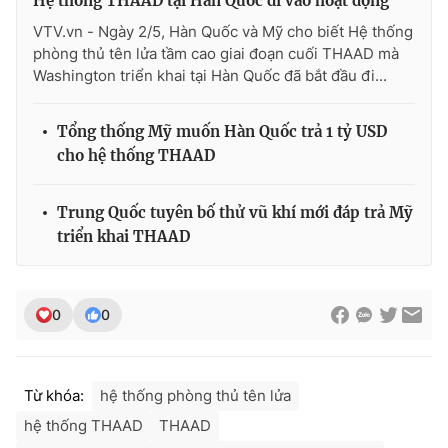
Hệ thống THAAD tại Hàn Quốc đi vào hoạt động
VTV.vn - Ngày 2/5, Hàn Quốc và Mỹ cho biết Hệ thống
phòng thủ tên lửa tầm cao giai đoạn cuối THAAD mà
Washington triển khai tại Hàn Quốc đã bắt đầu đi...
THỜI BÁO VTV
Tổng thống Mỹ muốn Hàn Quốc trả 1 tỷ USD
cho hệ thống THAAD
Theo dõi báo trên
Trung Quốc tuyên bố thử vũ khí mới đáp trả Mỹ
triển khai THAAD
Cơ quan chủ quản:
Đài Truyền hình Việt Nam
Cơ quan báo chí:
Thời báo VTV
Giấy phép hoạt động báo in và báo điện tử số 483/GP-BTTTT
0
0
cấp ngày 29/12/2023
Tổng Biên tập:
Vũ Thanh Thủy
Phó Tổng Biên tập:
Nguyễn Thị Mỹ Hạnh, Phạm Quốc Thắng,
Từ khóa:
hệ thống phòng thủ tên lửa
Nguyễn Trọng Ninh
hệ thống THAAD
THAAD
Tổng đài VTV:
024.38 355 931 - 024.38 355 932