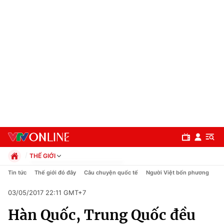
THẾ GIỚI
Chính trị
Tin tức
Thế giới đó đây
Câu chuyện quốc tế
Người Việt bốn phương
Xã hội
03/05/2017 22:11 GMT+7
Pháp luật
Chuyên mục
Kinh tế
Hàn Quốc, Trung Quốc đều
Thể thao