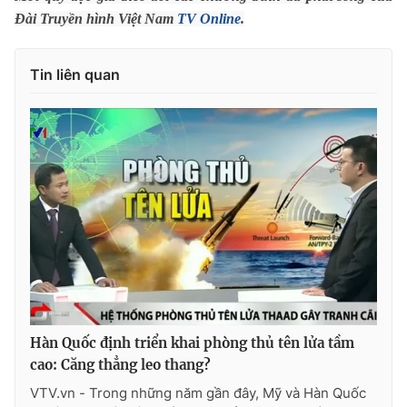
Đài Truyền hình Việt Nam
TV Online
.
Photo
Infographic
Tin liên quan
Video
Shorts video
VTV Money
VTV Thể thao
VTV Sức khoẻ
Bất động sản
Thị trường 24h
Tấm lòng Việt
VTV4
Vươn mình bằng AI
Hàn Quốc định triển khai phòng thủ tên lửa tầm
VTV9
VTV8
cao: Căng thẳng leo thang?
VTV.vn - Trong những năm gần đây, Mỹ và Hàn Quốc
Liên hệ tòa soạn
English