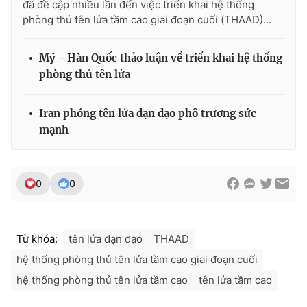
đã đề cập nhiều lần đến việc triển khai hệ thống
phòng thủ tên lửa tầm cao giai đoạn cuối (THAAD)...
Mỹ - Hàn Quốc thảo luận về triển khai hệ thống
THỜI BÁO VTV
phòng thủ tên lửa
Iran phóng tên lửa đạn đạo phô trương sức
mạnh
Theo dõi báo trên
Cơ quan chủ quản:
Đài Truyền hình Việt Nam
0
0
Cơ quan báo chí:
Thời báo VTV
Giấy phép hoạt động báo in và báo điện tử số 483/GP-BTTTT
cấp ngày 29/12/2023
Từ khóa:
tên lửa đạn đạo
THAAD
Tổng Biên tập:
Vũ Thanh Thủy
hệ thống phòng thủ tên lửa tầm cao giai đoạn cuối
Phó Tổng Biên tập:
Nguyễn Thị Mỹ Hạnh, Phạm Quốc Thắng,
Nguyễn Trọng Ninh
hệ thống phòng thủ tên lửa tầm cao
tên lửa tầm cao
Tổng đài VTV:
024.38 355 931 - 024.38 355 932