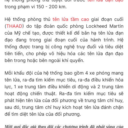
Phim VTV
Giải trí
trong phạm vi 150 - 200 km.
Hậu trường
Điện ảnh
Hệ thống phòng thủ
tên lửa tầm cao
giai đoạn cuối
Đời sống
Nhân vật
(
THAAD
) do tập đoàn quốc phòng Lockheed Martin
Âm nhạc
của Mỹ chế tạo, được thiết kế để bắn hạ tên lửa đạn
Du lịch
Khán giả
Giáo dục
đạo đang trong giai đoạn cuối của hành trình. Hệ
Sao
Làm đẹp
thống được trang bị công nghệ truy đuổi và tiêu diệt
Giải sao mai
Tuyển sinh
tiên tiến, cho phép vô hiệu hóa các tên lửa đạn đạo
Công nghệ
Chất lượng cuộc sống
bên trong hoặc bên ngoài khí quyển.
Học trực tuyến
Hitech Công nghệ tương lai
Giao lưu trực tuyến
Mỗi khẩu đội của hệ thống bao gồm 4 xe phóng mang
Sản phẩm
tên lửa, ra-đa tìm kiếm mục tiêu, ra-đa điều khiển hỏa
lực, 1 xe trung tâm điều khiển di động và 2 trung tâm
Lịch phát sóng
Thị trường
hoạt động chiến thuật. Ra-đa tìm kiếm mục tiêu sẽ
phát hiện tên lửa của đối phương về trung tâm chỉ huy,
Tư vấn
sau đó, trung tâm chỉ huy kích hoạt tên lửa đánh chặn
Chuyên mục khác
để tìm diệt tên lửa của đối phương.
Emagazine
Podcast
Mời quý độc giả theo dõi các chương trình đã phát sóng của