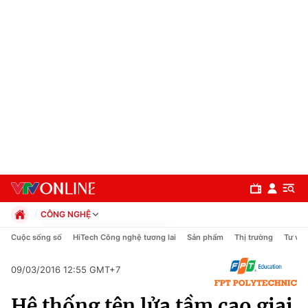
CÔNG NGHỆ
Chính trị
Cuộc sống số
HiTech Công nghệ tương lai
Sản phẩm
Thị trường
Tư vấn
Xã hội
Pháp luật
09/03/2016 12:55 GMT+7
Chuyên mục
Kinh tế
Hệ thống tên lửa tầm cao giai
Thể thao