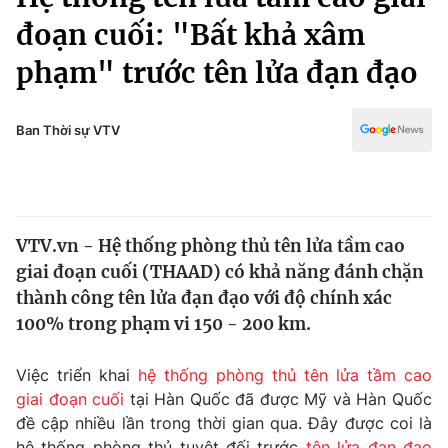
Chính trị
Truyền hình
đoạn cuối: "Bất khả xâm
Văn hóa - Giải trí
Xã hội
phạm" trước tên lửa đạn đạo
Y tế
Đời sống
Pháp luật
Công nghệ
Ban Thời sự VTV
Giáo dục
Y tế
Thế giới
VTV.vn - Hệ thống phòng thủ tên lửa tầm cao
giai đoạn cuối (THAAD) có khả năng đánh chặn
Tin tức
Kinh tế
thành công tên lửa đạn đạo với độ chính xác
Thế giới đó đây
100% trong phạm vi 150 - 200 km.
Tài chính
Dữ liệu và đời sống
Câu chuyện quốc tế
Việc triển khai
hệ thống phòng thủ tên lửa tầm cao
Thị trường
giai đoạn cuối
tại Hàn Quốc đã được Mỹ và Hàn Quốc
Truyền hình
Góc doanh nghiệp
đề cập nhiều lần trong thời gian qua. Đây được coi là
hệ thống phòng thủ tuyệt đối trước
tên lửa đạn đạo