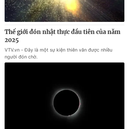
Thị trường 24h
Tấm lòng Việt
VTV4
Vươn mình bằng AI
Thế giới đón nhật thực đầu tiên của năm
VTV9
VTV8
2025
VTV.vn - Đây là một sự kiện thiên văn được nhiều
Liên hệ tòa soạn
English
người đón chờ.
THỜI BÁO VTV
Theo dõi báo trên
Cơ quan chủ quản:
Đài Truyền hình Việt Nam
Cơ quan báo chí:
Thời báo VTV