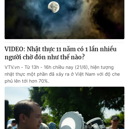
VIDEO: Nhật thực 11 năm có 1 lần nhiều
người chờ đón như thế nào?
VTV.vn - Từ 13h - 16h chiều nay (21/6), hiện tượng
nhật thực một phần đã xảy ra ở Việt Nam với độ che
phủ lên tới hơn 70%.