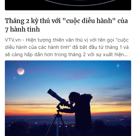
® Cấm sao chép dưới mọi hình thức nếu không có sự chấp
Tháng 2 kỳ thú với "cuộc diễu hành" của
thuận bằng văn bản. Ghi rõ nguồn VTV.vn khi phát hành lại
7 hành tinh
thông tin từ website này.
VTV.vn - Hiện tượng thiên văn thú vị với tên gọi "cuộc
diễu hành của các hành tinh" đã bắt đầu từ tháng 1 và
sẽ càng hấp dẫn hơn trong tháng 2 với sự xuất hiện...