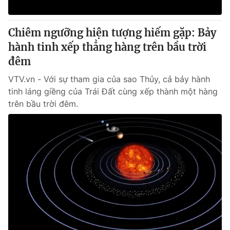
Giấy phép hoạt động báo in và báo điện tử số 483/GP-BTTTT
cấp ngày 29/12/2023
Chiêm ngưỡng hiện tượng hiếm gặp: Bảy
Tổng Biên tập:
Vũ Thanh Thủy
hành tinh xếp thẳng hàng trên bầu trời
Phó Tổng Biên tập:
Nguyễn Thị Mỹ Hạnh, Phạm Quốc Thắng,
Nguyễn Trọng Ninh
đêm
Tổng đài VTV:
024.38 355 931 - 024.38 355 932
VTV.vn - Với sự tham gia của sao Thủy, cả bảy hành
Ðiện thoại Thời báo VTV:
024.66 897 897
tinh láng giềng của Trái Đất cùng xếp thành một hàng
Email:
toasoan@vtv.vn
trên bầu trời đêm.
Liên hệ quảng cáo:
024-7300.7108