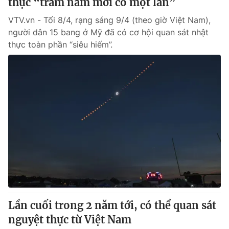
thực “trăm năm mới có một lần”
VTV.vn - Tối 8/4, rạng sáng 9/4 (theo giờ Việt Nam),
người dân 15 bang ở Mỹ đã có cơ hội quan sát nhật
thực toàn phần “siêu hiếm”.
Lần cuối trong 2 năm tới, có thể quan sát
nguyệt thực từ Việt Nam