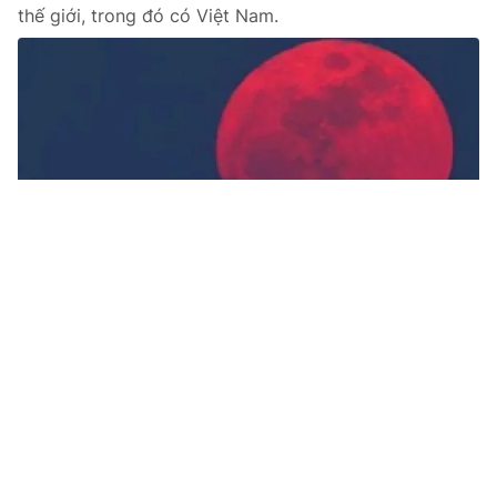
thế giới, trong đó có Việt Nam.
Tin mới
Video
Live
Emagazine
Trang chủ
Thế giới hào hứng chiêm ngưỡng siêu
trăng
VTV.vn - Người dân tại nhiều nước châu Á và thế giới
trong tối qua (14/11) đã có cơ hội được chứng kiến
hiện tượng siêu trăng lớn nhất trong gần 70 năm qua.