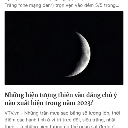
Trăng “che mạng đen”) trọn vẹn vào đêm 5/5 trong...
Những hiện tượng thiên văn đáng chú ý
nào xuất hiện trong năm 2023?
VTV.vn - Những trận mưa sao băng số lượng lớn, thời
điểm các hành tinh ở vị trí trực đối, siêu trăng, nhật
thực… là những hiện tượng có thể quan sát được ở...