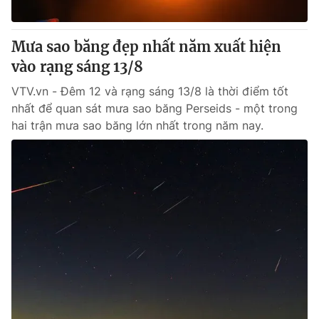
Mưa sao băng đẹp nhất năm xuất hiện
vào rạng sáng 13/8
VTV.vn - Đêm 12 và rạng sáng 13/8 là thời điểm tốt
nhất để quan sát mưa sao băng Perseids - một trong
hai trận mưa sao băng lớn nhất trong năm nay.