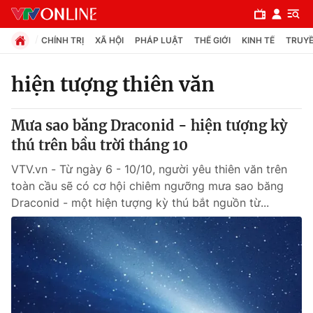
CHÍNH TRỊ
XÃ HỘI
PHÁP LUẬT
THẾ GIỚI
KINH TẾ
TRUYỀ
hiện tượng thiên văn
Chuyên mục
Mưa sao băng Draconid - hiện tượng kỳ
Chính trị
thú trên bầu trời tháng 10
VTV.vn - Từ ngày 6 - 10/10, người yêu thiên văn trên
Xã hội
toàn cầu sẽ có cơ hội chiêm ngưỡng mưa sao băng
Draconid - một hiện tượng kỳ thú bắt nguồn từ...
Pháp luật
Y tế
Thế giới