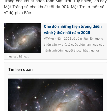
Trăng che khuất hoàn toàn Mặt Trời. Tuy nhiên, lần này
Mặt Trăng sẽ che khuất tối đa 90% Mặt Trời ở một số
vĩ độ phía Bắc.
THỜI BÁO VTV
Chờ đón những hiện tượng thiên
văn kỳ thú nhất năm 2025
VTV.vn - Năm 2025 sẽ có nhiều hiện tượng
thiên văn kỳ thú, từ cuộc diễu hành của các
Theo dõi báo trên
hành tinh đến nguyệt thực, nhật thực và
mưa sao băng....
Cơ quan chủ quản:
Đài Truyền hình Việt Nam
Tin liên quan
Cơ quan báo chí:
Thời báo VTV
Giấy phép hoạt động báo in và báo điện tử số 483/GP-BTTTT
cấp ngày 29/12/2023
Tổng Biên tập:
Vũ Thanh Thủy
Phó Tổng Biên tập:
Nguyễn Thị Mỹ Hạnh, Phạm Quốc Thắng,
Nguyễn Trọng Ninh
Tổng đài VTV:
024.38 355 931 - 024.38 355 932