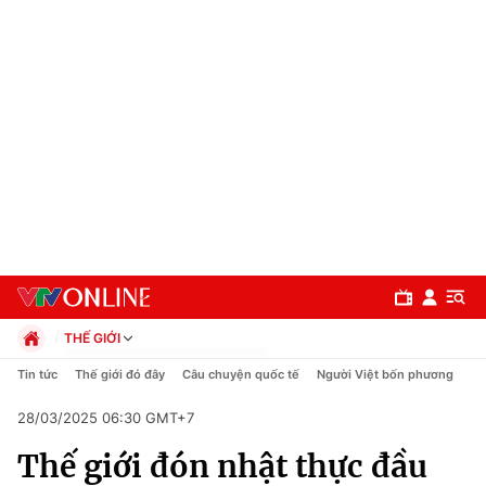
THẾ GIỚI
Chính trị
Tin tức
Thế giới đó đây
Câu chuyện quốc tế
Người Việt bốn phương
Xã hội
28/03/2025 06:30 GMT+7
Pháp luật
Chuyên mục
Kinh tế
Thế giới đón nhật thực đầu
Thể thao