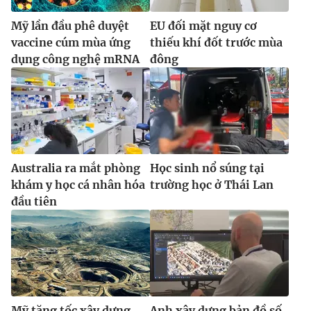
Mỹ lần đầu phê duyệt
EU đối mặt nguy cơ
vaccine cúm mùa ứng
thiếu khí đốt trước mùa
dụng công nghệ mRNA
đông
Australia ra mắt phòng
Học sinh nổ súng tại
khám y học cá nhân hóa
trường học ở Thái Lan
đầu tiên
Mỹ tăng tốc xây dựng
Anh xây dựng bản đồ số