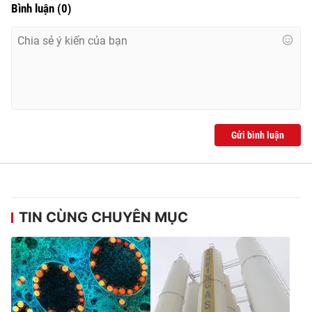
Bình luận
(
0
)
Gửi bình luận
TIN CÙNG CHUYÊN MỤC