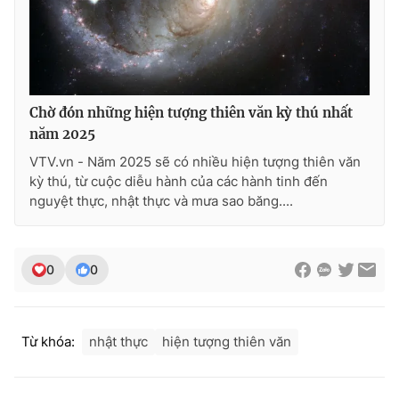
Ðiện thoại Thời báo VTV:
024.66 897 897
Email:
toasoan@vtv.vn
Liên hệ quảng cáo:
024-7300.7108
Chờ đón những hiện tượng thiên văn kỳ thú nhất
năm 2025
VTV.vn - Năm 2025 sẽ có nhiều hiện tượng thiên văn
kỳ thú, từ cuộc diễu hành của các hành tinh đến
nguyệt thực, nhật thực và mưa sao băng....
0
0
® Cấm sao chép dưới mọi hình thức nếu không có sự chấp
thuận bằng văn bản. Ghi rõ nguồn VTV.vn khi phát hành lại
Từ khóa:
nhật thực
hiện tượng thiên văn
thông tin từ website này.