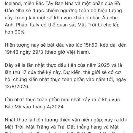
Iceland, miền Bắc Tây Ban Nha và một phần của Bồ
Photo
Infographic
Đào Nha sẽ được chiêm ngưỡng toàn bộ hiện tượng
này, trong khi một số khu vực khác ở châu Âu như
Anh, Pháp, Italy có thể quan sát Mặt Trời bị che lấp
Video
Shorts video
hơn 90%.
VTV Money
VTV Thể thao
Hiện tượng này sẽ bắt đầu vào lúc 15h50, kéo dài đến
19h43 ngày 29/3 (theo giờ Việt Nam).
VTV Sức khoẻ
Bất động sản
Đây sẽ là lần nhật thực đầu tiên của năm 2025 và là
lần thứ 17 của thế kỷ này. Dự kiến, thế giới sẽ có cơ
Thị trường 24h
Tấm lòng Việt
hội chứng kiến nhật thực toàn phần vào năm tới, ngày
12/8/2026.
VTV4
Vươn mình bằng AI
Lần nhật thực toàn phần mới nhất xảy ra ở khu vực
Bắc Mỹ vào tháng 4/2024.
VTV9
VTV8
Nhật thực là hiện tượng thiên văn hiếm gặp, xảy ra khi
Mặt Trời, Mặt Trăng và Trái Đất thẳng hàng và Mặt
Liên hệ tòa soạn
English