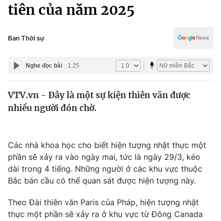
Chính trị
tiên của năm 2025
Truyền hình
Văn hóa - Giải trí
Xã hội
Y tế
Ban Thời sự
Đời sống
Pháp luật
Công nghệ
Nghe đọc bài
1:25
Giáo dục
Y tế
VTV.vn - Đây là một sự kiện thiên văn được
nhiều người đón chờ.
Thế giới
Tin tức
Các nhà khoa học cho biết hiện tượng nhật thực một
Kinh tế
phần sẽ xảy ra vào ngày mai, tức là ngày 29/3, kéo
Thế giới đó đây
Tài chính
dài trong 4 tiếng. Những người ở các khu vực thuộc
Dữ liệu và đời sống
Câu chuyện quốc tế
Bắc bán cầu có thể quan sát được hiện tượng này.
Thị trường
Theo Đài thiên văn Paris của Pháp, hiện tượng nhật
Truyền hình
Góc doanh nghiệp
thực một phần sẽ xảy ra ở khu vực từ Đông Canada