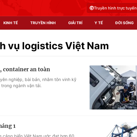
Truyền hình trực tuyến
KINH TẾ
TRUYỀN HÌNH
GIẢI TRÍ
Y TẾ
ĐỜI SỐNG
Pháp luật
Y tế
h vụ logistics Việt Nam
Truyền hình
Multimedia
i, container an toàn
Phim VTV
Video
yên nghiệp, bài bản, nhằm tôn vinh kỹ
trong ngành vận tải.
Hậu trường
Shorts video
Nhân vật
Podcast
Khán giả
EMagazine
Giải sao mai
Photo
háng 1
Infographic
ng cảng biển Việt Nam ước đạt hơn 60