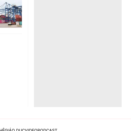
Liên hệ toà soạn
hệ tương lai
HỆ
GIÁO DỤC
VIDEO
PODCAST