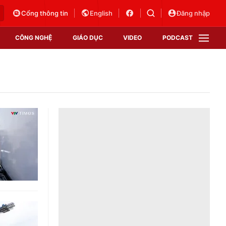
Cổng thông tin
English
Đăng nhập
CÔNG NGHỆ
GIÁO DỤC
VIDEO
PODCAST
VTV Money
VTV Thể thao
VTV Sức khoẻ
Bất động sản
Thị trường 24h
Tấm lòng Việt
Vươn mình bằng AI
VTV4
VTV8
VTV9
Lịch phát sóng
Giao lưu trực tuyến
Sự kiện