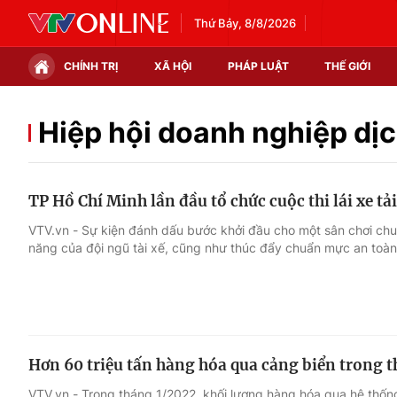
Thứ Bảy, 8/8/2026
CHÍNH TRỊ
XÃ HỘI
PHÁP LUẬT
THẾ GIỚI
Chính trị
Xã hội
Hiệp hội doanh nghiệp dịc
Thế giới
Kinh tế
TP Hồ Chí Minh lần đầu tổ chức cuộc thi lái xe tả
Tin tức
Tài chính
VTV.vn - Sự kiện đánh dấu bước khởi đầu cho một sân chơi chu
năng của đội ngũ tài xế, cũng như thúc đẩy chuẩn mực an toàn 
Thế giới đó đây
Thị trường
Câu chuyện quốc tế
Góc doanh nghiệp
Dữ liệu và đời sống
Hơn 60 triệu tấn hàng hóa qua cảng biển trong t
VTV.vn - Trong tháng 1/2022, khối lượng hàng hóa qua hệ thố