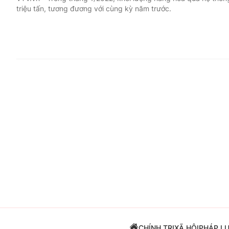
triệu tấn, tương đương với cùng kỳ năm trước.
Giải trí
Đời sống
Điện ảnh
Du lịch
Âm nhạc
Làm đẹp
Sao
Chất lượng cuộc sốn
CHÍNH TRỊ
XÃ HỘI
PHÁP L