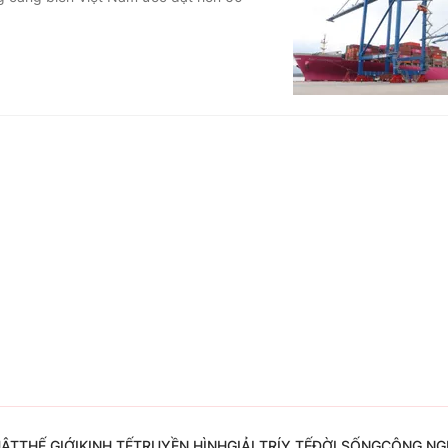
Góc ảnh
Giáo dục
Công nghệ
Tuyển sinh
Hitech Công ng
Học trực tuyến
Sản phẩm
g
Thị trường
Tư vấn
UẬT
THẾ GIỚI
KINH TẾ
TRUYỀN HÌNH
GIẢI TRÍ
Y TẾ
ĐỜI SỐNG
CÔNG NG