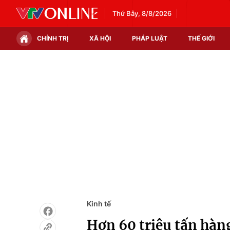
Thứ Bảy, 8/8/2026
CHÍNH TRỊ
XÃ HỘI
PHÁP LUẬT
THẾ GIỚI
Chính trị
Xã hội
Thế giới
Kinh tế
Tin tức
Tài chính
Thế giới đó đây
Thị trường
Câu chuyện quốc tế
Góc doanh nghiệp
Dữ liệu và đời sống
Kinh tế
Hơn 60 triệu tấn hàn