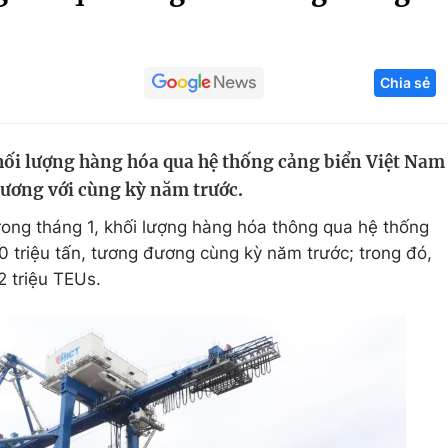
Góc ảnh
Chia sẻ
Giáo dục
Công nghệ
Tuyển sinh
Hitech Công ng
hối lượng hàng hóa qua hệ thống cảng biển Việt Nam
Học trực tuyến
Sản phẩm
đương với cùng kỳ năm trước.
g
Thị trường
rong tháng 1, khối lượng hàng hóa thông qua hệ thống
Tư vấn
 triệu tấn, tương đương cùng kỳ năm trước; trong đó,
2 triệu TEUs.