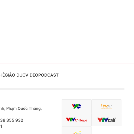
HỆ
GIÁO DỤC
VIDEO
PODCAST
nh, Phạm Quốc Thắng,
.38 355 932
71