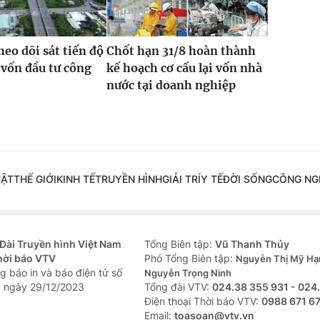
heo dõi sát tiến độ
Chốt hạn 31/8 hoàn thành
 vốn đầu tư công
kế hoạch cơ cấu lại vốn nhà
nước tại doanh nghiệp
UẬT
THẾ GIỚI
KINH TẾ
TRUYỀN HÌNH
GIẢI TRÍ
Y TẾ
ĐỜI SỐNG
CÔNG NG
Đài Truyền hình Việt Nam
Tổng Biên tập:
Vũ Thanh Thủy
hời báo VTV
Phó Tổng Biên tập:
Nguyễn Thị Mỹ Hạ
g báo in và báo điện tử số
Nguyễn Trọng Ninh
 ngày 29/12/2023
Tổng đài VTV:
024.38 355 931 - 024
Ðiện thoại Thời báo VTV:
0988 671 6
Email:
toasoan@vtv.vn