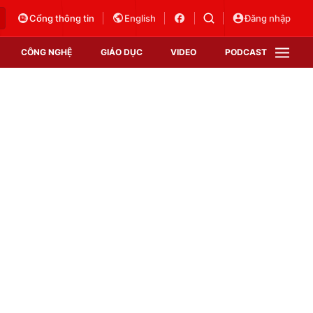
Cổng thông tin
English
Đăng nhập
CÔNG NGHỆ
GIÁO DỤC
VIDEO
PODCAST
VTV Money
VTV Thể thao
VTV Sức khoẻ
Bất động sản
Thị trường 24h
Tấm lòng Việt
Vươn mình bằng AI
VTV4
VTV8
VTV9
Lịch phát sóng
Giao lưu trực tuyến
Sự kiện