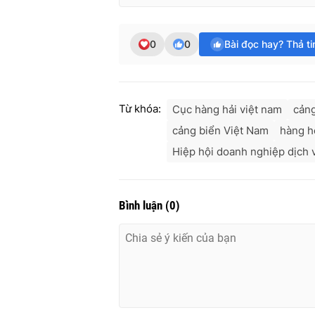
0
0
Bài đọc hay? Thả t
Từ khóa:
Cục hàng hải việt nam
cảng
cảng biển Việt Nam
hàng h
Hiệp hội doanh nghiệp dịch v
Bình luận
(
0
)