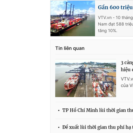
Gần 600 triệu
VTV.vn - 10 tháng
Nam đạt 588 triệu
tăng 10%.
Tin liên quan
3 cản
hiệu 
VTV.v
của V
TP Hồ Chí Minh lùi thời gian th
Đề xuất lùi thời gian thu phí h