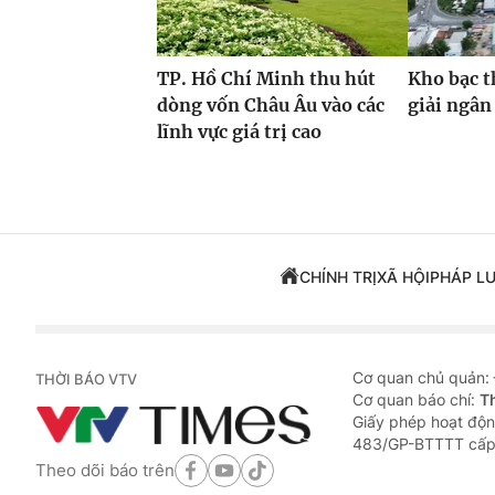
TP. Hồ Chí Minh thu hút
Kho bạc t
dòng vốn Châu Âu vào các
giải ngân
lĩnh vực giá trị cao
CHÍNH TRỊ
XÃ HỘI
PHÁP L
Cơ quan chủ quản:
THỜI BÁO VTV
Cơ quan báo chí:
T
Giấy phép hoạt độn
483/GP-BTTTT cấp
Theo dõi báo trên