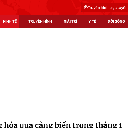
Truyền hình trực tuyến
KINH TẾ
TRUYỀN HÌNH
GIẢI TRÍ
Y TẾ
ĐỜI SỐNG
Pháp luật
Y tế
Truyền hình
Multimedia
Phim VTV
Video
Hậu trường
Shorts video
Nhân vật
Podcast
Khán giả
EMagazine
Giải sao mai
Photo
g hóa qua cảng biển trong tháng 1
Infographic