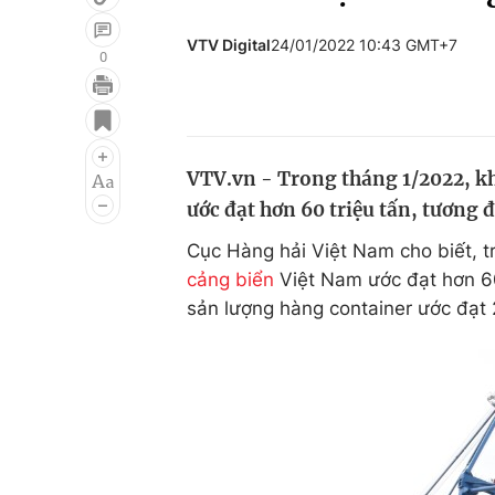
VTV Digital
24/01/2022 10:43 GMT+7
0
Giải trí
Đời sống
Điện ảnh
Du lịch
VTV.vn - Trong tháng 1/2022, k
Âm nhạc
Làm đẹp
ước đạt hơn 60 triệu tấn, tương 
Sao
Chất lượng cuộc sốn
Cục Hàng hải Việt Nam cho biết, t
cảng biển
Việt Nam ước đạt hơn 60
sản lượng hàng container ước đạt 