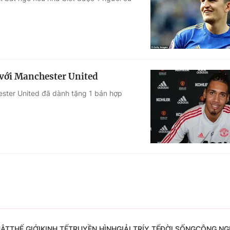
Góc ảnh
Giáo dục
Công nghệ
Tuyển sinh
Hitech Công ng
 với Manchester United
Học trực tuyến
Sản phẩm
ester United đã dành tặng 1 bản hợp
g
Thị trường
Tư vấn
UẬT
THẾ GIỚI
KINH TẾ
TRUYỀN HÌNH
GIẢI TRÍ
Y TẾ
ĐỜI SỐNG
CÔNG NG