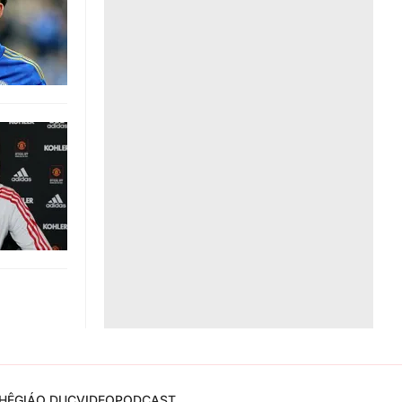
Liên hệ toà soạn
hệ tương lai
HỆ
GIÁO DỤC
VIDEO
PODCAST