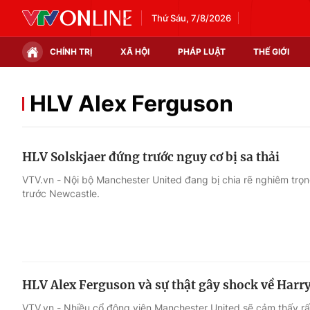
Thứ Sáu, 7/8/2026
CHÍNH TRỊ
XÃ HỘI
PHÁP LUẬT
THẾ GIỚI
Chính trị
Xã hội
HLV Alex Ferguson
Thế giới
Kinh tế
HLV Solskjaer đứng trước nguy cơ bị sa thải
Tin tức
Tài chính
VTV.vn - Nội bộ Manchester United đang bị chia rẽ nghiêm trọn
trước Newcastle.
Thế giới đó đây
Thị trường
Câu chuyện quốc tế
Góc doanh nghiệp
Dữ liệu và đời sống
HLV Alex Ferguson và sự thật gây shock về Harr
VTV.vn - Nhiều cổ động viên Manchester United sẽ cảm thấy rấ