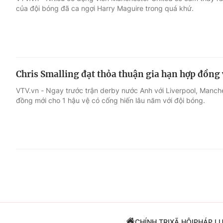
của đội bóng đã ca ngợi Harry Maguire trong quá khứ.
Giải trí
Đời sống
Điện ảnh
Du lịch
Chris Smalling đạt thỏa thuận gia hạn hợp đồng
Âm nhạc
Làm đẹp
VTV.vn - Ngay trước trận derby nước Anh với Liverpool, Manch
đồng mới cho 1 hậu vệ có cống hiến lâu năm với đội bóng.
Sao
Chất lượng cuộc sốn
CHÍNH TRỊ
XÃ HỘI
PHÁP L