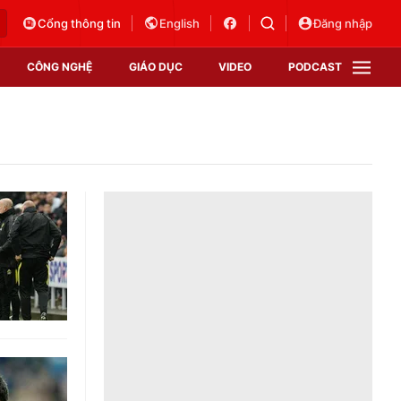
Cổng thông tin
English
Đăng nhập
CÔNG NGHỆ
GIÁO DỤC
VIDEO
PODCAST
VTV Money
VTV Thể thao
VTV Sức khoẻ
Bất động sản
Thị trường 24h
Tấm lòng Việt
Vươn mình bằng AI
VTV4
VTV8
VTV9
Lịch phát sóng
Giao lưu trực tuyến
Sự kiện