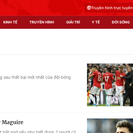
Truyền hình trực tuyến
KINH TẾ
TRUYỀN HÌNH
GIẢI TRÍ
Y TẾ
ĐỜI SỐNG
Pháp luật
Y tế
Truyền hình
Multimedia
Phim VTV
Video
g sau thất bại mới nhất của đội bóng
Hậu trường
Shorts video
Nhân vật
Podcast
Khán giả
EMagazine
Giải sao mai
Photo
y Maguire
Infographic
t bất ngờ nếu như biết được 1 người cũ