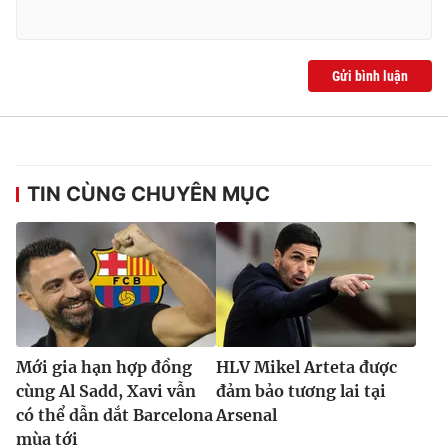
Ðiện thoại Thời báo VTV:
024.66 897 897
Email:
toasoan@vtv.vn
Liên hệ quảng cáo:
024-7300.7108
Gửi bình luận
TIN CÙNG CHUYÊN MỤC
® Cấm sao chép dưới mọi hình thức nếu không có sự chấp
Mới gia hạn hợp đồng
HLV Mikel Arteta được
thuận bằng văn bản. Ghi rõ nguồn VTV.vn khi phát hành lại
thông tin từ website này.
cùng Al Sadd, Xavi vẫn
đảm bảo tương lai tại
có thể dẫn dắt Barcelona
Arsenal
mùa tới