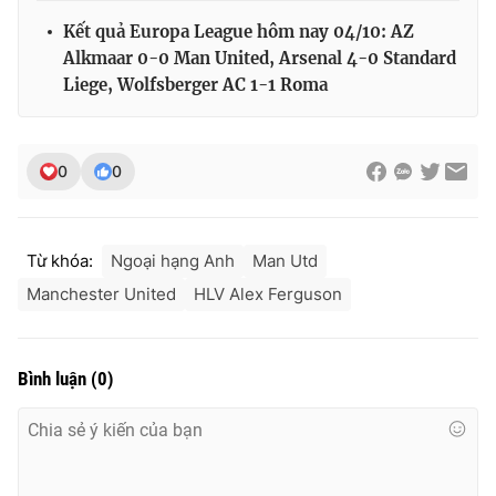
Kết quả Europa League hôm nay 04/10: AZ
Alkmaar 0-0 Man United, Arsenal 4-0 Standard
Liege, Wolfsberger AC 1-1 Roma
THỜI BÁO VTV
0
0
Theo dõi báo trên
Từ khóa:
Ngoại hạng Anh
Man Utd
Cơ quan chủ quản:
Đài Truyền hình Việt Nam
Manchester United
HLV Alex Ferguson
Cơ quan báo chí:
Thời báo VTV
Giấy phép hoạt động báo in và báo điện tử số 483/GP-BTTTT
cấp ngày 29/12/2023
Bình luận
(
0
)
Tổng Biên tập:
Vũ Thanh Thủy
Phó Tổng Biên tập:
Nguyễn Thị Mỹ Hạnh, Phạm Quốc Thắng,
Nguyễn Trọng Ninh
Tổng đài VTV:
024.38 355 931 - 024.38 355 932