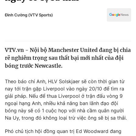
Chính trị
Truyền hình
Văn hóa - Giải trí
Đình Cường (VTV Sports)
Xã hội
Y tế
Đời sống
Pháp luật
Công nghệ
Giáo dục
VTV.vn - Nội bộ Manchester United đang bị chia
Y tế
rẽ nghiêm trọng sau thất bại mới nhất của đội
bóng trước Newcastle.
Thế giới
Theo báo chí Anh, HLV Solskjaer sẽ còn thời gian từ
Tin tức
nay tới trận gặp Liverpool vào ngày 20/10 để tìm ra
Kinh tế
giải pháp. Nếu để thua Liverpool ở trận đấu vòng 9
Thế giới đó đây
Tài chính
ngoại hạng Anh, nhiều khả năng ban lãnh đạo đội
Dữ liệu và đời sống
Câu chuyện quốc tế
bóng này sẽ có 1 cuộc họp với nhà cầm quân người
Thị trường
Na Uy, trong đó không loại trừ việc ông sẽ bị sa thải.
Truyền hình
Góc doanh nghiệp
Phó chủ tịch hội đồng quan trị Ed Woodward đang