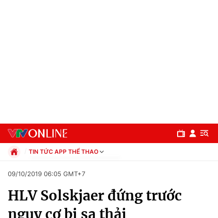
TIN TỨC APP THỂ THAO
Chính trị
09/10/2019 06:05 GMT+7
Xã hội
HLV Solskjaer đứng trước
Pháp luật
Chuyên mục
Kinh tế
nguy cơ bị sa thải
Thể thao