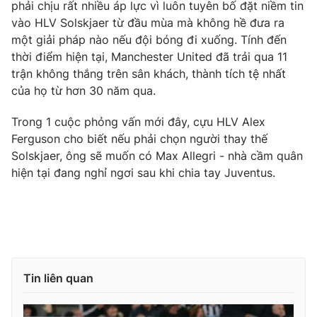
Phim VTV
phải chịu rất nhiều áp lực vì luôn tuyên bố đặt niềm tin
Giải trí
vào HLV Solskjaer từ đầu mùa mà không hề đưa ra
Hậu trường
một giải pháp nào nếu đội bóng đi xuống. Tính đến
Điện ảnh
Đời sống
thời điểm hiện tại, Manchester United đã trải qua 11
Nhân vật
Âm nhạc
trận không thắng trên sân khách, thành tích tệ nhất
Du lịch
Khán giả
của họ từ hơn 30 năm qua.
Giáo dục
Sao
Làm đẹp
Giải sao mai
Trong 1 cuộc phỏng vấn mới đây, cựu HLV Alex
Tuyển sinh
Công nghệ
Ferguson cho biết nếu phải chọn người thay thế
Chất lượng cuộc sống
Học trực tuyến
Solskjaer, ông sẽ muốn có Max Allegri - nhà cầm quân
Hitech Công nghệ tương lai
hiện tại đang nghỉ ngơi sau khi chia tay Juventus.
Giao lưu trực tuyến
Sản phẩm
Lịch phát sóng
Thị trường
Tư vấn
Chuyên mục khác
Tin liên quan
Emagazine
Podcast