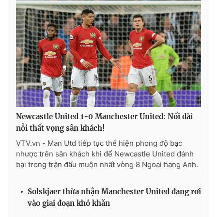
Photo
Infographic
Video
Shorts video
VTV Money
VTV Thể thao
VTV Sức khoẻ
Bất động sản
Newcastle United 1-0 Manchester United: Nối dài
Thị trường 24h
Tấm lòng Việt
nỗi thất vọng sân khách!
VTV.vn - Man Utd tiếp tục thể hiện phong độ bạc
nhược trên sân khách khi để Newcastle United đánh
VTV4
Vươn mình bằng AI
bại trong trận đấu muộn nhất vòng 8 Ngoại hạng Anh.
VTV9
VTV8
Solskjaer thừa nhận Manchester United đang rơi
vào giai đoạn khó khăn
Liên hệ tòa soạn
English