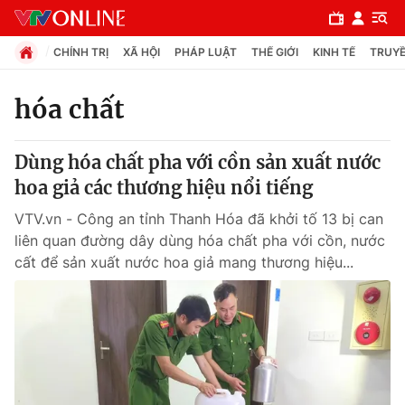
CHÍNH TRỊ
XÃ HỘI
PHÁP LUẬT
THẾ GIỚI
KINH TẾ
TRUYỀ
hóa chất
Chuyên mục
Dùng hóa chất pha với cồn sản xuất nước
Chính trị
hoa giả các thương hiệu nổi tiếng
VTV.vn - Công an tỉnh Thanh Hóa đã khởi tố 13 bị can
Xã hội
liên quan đường dây dùng hóa chất pha với cồn, nước
cất để sản xuất nước hoa giả mang thương hiệu...
Pháp luật
Y tế
Thế giới