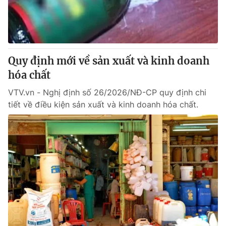
® Cấm sao chép dưới mọi hình thức nếu không có sự chấp
thuận bằng văn bản. Ghi rõ nguồn VTV.vn khi phát hành lại
thông tin từ website này.
Quy định mới về sản xuất và kinh doanh
hóa chất
VTV.vn - Nghị định số 26/2026/NĐ-CP quy định chi
tiết về điều kiện sản xuất và kinh doanh hóa chất.