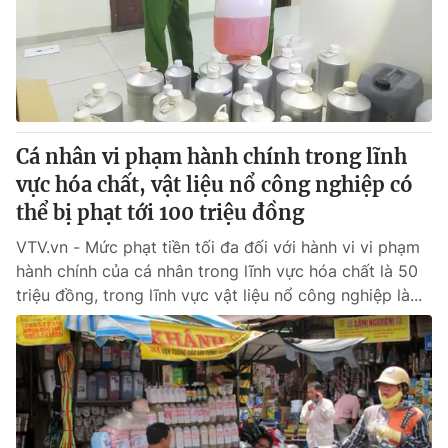
Tin tức
Kinh tế
Thế giới đó đây
Tài chính
Dữ liệu và đời sống
Câu chuyện quốc tế
Thị trường
Cá nhân vi phạm hành chính trong lĩnh
Truyền hình
Góc doanh nghiệp
vực hóa chất, vật liệu nổ công nghiệp có
Phim VTV
thể bị phạt tới 100 triệu đồng
Giải trí
Hậu trường
VTV.vn - Mức phạt tiền tối đa đối với hành vi vi phạm
Điện ảnh
hành chính của cá nhân trong lĩnh vực hóa chất là 50
Đời sống
Nhân vật
triệu đồng, trong lĩnh vực vật liệu nổ công nghiệp là...
Âm nhạc
Du lịch
Khán giả
Giáo dục
Sao
Làm đẹp
Giải sao mai
Tuyển sinh
Công nghệ
Chất lượng cuộc sống
Học trực tuyến
Hitech Công nghệ tương lai