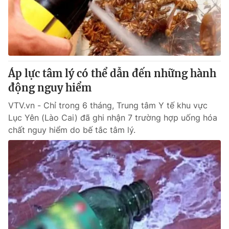
Giấy phép hoạt động báo in và báo điện tử số 483/GP-BTTTT
cấp ngày 29/12/2023
Tổng Biên tập:
Vũ Thanh Thủy
Phó Tổng Biên tập:
Nguyễn Thị Mỹ Hạnh, Phạm Quốc Thắng,
Nguyễn Trọng Ninh
Tổng đài VTV:
Áp lực tâm lý có thể dẫn đến những hành
024.38 355 931 - 024.38 355 932
Ðiện thoại Thời báo VTV:
động nguy hiểm
024.66 897 897
Email:
toasoan@vtv.vn
VTV.vn - Chỉ trong 6 tháng, Trung tâm Y tế khu vực
Liên hệ quảng cáo:
024-7300.7108
Lục Yên (Lào Cai) đã ghi nhận 7 trường hợp uống hóa
chất nguy hiểm do bế tắc tâm lý.