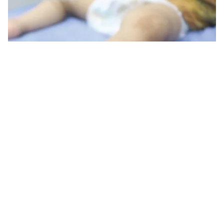
Tin mới
Video
Live
Emagazine
Trang chủ
Tôn vinh doanh nghiệp, doanh nhân
cống hiến vì sự phát triển kinh tế Việt
Nam
VTV.vn - Đây là chương trình tổ chức thường niên
nhằm liên kết và động viên, tôn vinh các doanh nghiệp
có uy tín, có thương hiệu mạnh, có năng lực bắt kịp...