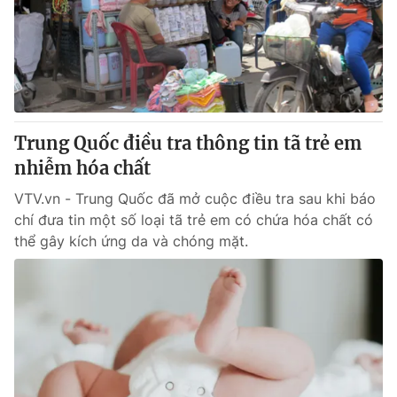
Giao lưu trực tuyến
Sản phẩm
Lịch phát sóng
Thị trường
Tư vấn
Chuyên mục khác
Trung Quốc điều tra thông tin tã trẻ em
Emagazine
Podcast
nhiễm hóa chất
VTV.vn - Trung Quốc đã mở cuộc điều tra sau khi báo
Photo
Infographic
chí đưa tin một số loại tã trẻ em có chứa hóa chất có
thể gây kích ứng da và chóng mặt.
Video
Shorts video
VTV Money
VTV Thể thao
VTV Sức khoẻ
Bất động sản