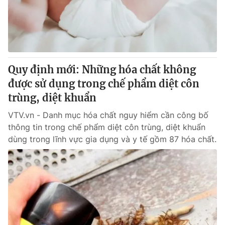
Thị trường 24h
Tấm lòng Việt
VTV4
Vươn mình bằng AI
VTV9
VTV8
Quy định mới: Những hóa chất không
được sử dụng trong chế phẩm diệt côn
Liên hệ tòa soạn
English
trùng, diệt khuẩn
VTV.vn - Danh mục hóa chất nguy hiểm cần công bố
thông tin trong chế phẩm diệt côn trùng, diệt khuẩn
dùng trong lĩnh vực gia dụng và y tế gồm 87 hóa chất.
THỜI BÁO VTV
Theo dõi báo trên
Cơ quan chủ quản:
Đài Truyền hình Việt Nam
Cơ quan báo chí:
Thời báo VTV